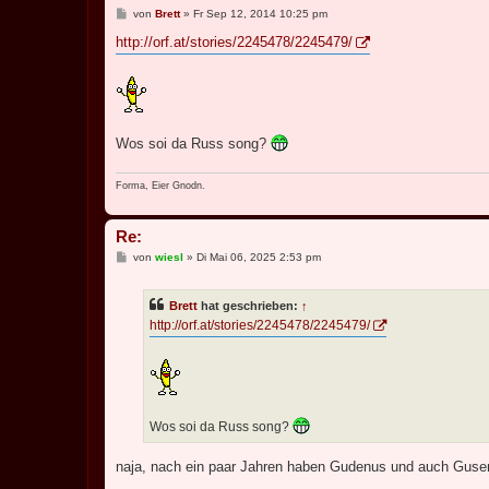
B
von
Brett
»
Fr Sep 12, 2014 10:25 pm
e
i
http://orf.at/stories/2245478/2245479/
t
r
a
g
Wos soi da Russ song?
Forma, Eier Gnodn.
Re:
B
von
wiesl
»
Di Mai 06, 2025 2:53 pm
e
i
t
Brett
hat geschrieben:
↑
r
a
http://orf.at/stories/2245478/2245479/
g
Wos soi da Russ song?
naja, nach ein paar Jahren haben Gudenus und auch Guse