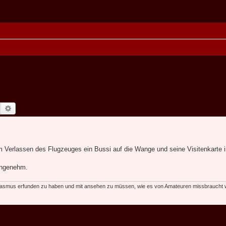
Suche
Erweiterte Suche
beim Verlassen des Flugzeuges ein Bussi auf die Wange und seine Visitenkarte 
angenehm.
rkasmus erfunden zu haben und mit ansehen zu müssen, wie es von Amateuren missbraucht w