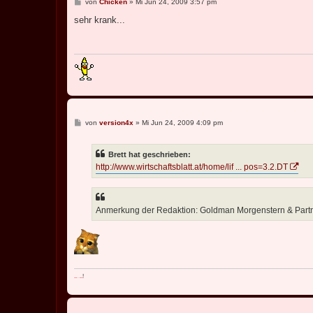
B
von
Chicken
»
Mi Jun 24, 2009 3:57 pm
e
i
sehr krank...
t
r
a
g
B
von
version4x
»
Mi Jun 24, 2009 4:09 pm
e
i
t
Brett hat geschrieben:
r
a
http://www.wirtschaftsblatt.at/home/lif ... pos=3.2.DT
g
Anmerkung der Redaktion: Goldman Morgenstern & Partners
..
..
..
!