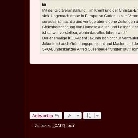
Mit der Großveranstaltung .. im Kreml und der Christus-
sich. Ungemach drohe in Europa, so Gudenus zum Veranst
sei äußerst mächtig und verfüge über eigene Zeitungen 
Gleichberechtigung von Homosexuellen und Lesben, darun
ist schwer vorstellbar, wohin das alles führen wird.“
Der ehemalige KGB-Agent Jakunin ist nicht nur Vertraut
Jakunin ist auch Gründungspräsident und Mastermind der 
SPÖ-Bundeskanzler Alfred Gusenbauer fungiert laut Hom
Antworten
Zurück zu „[OATZ] Loch“