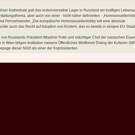
Erlöser-Kathedrale gab das erzkonservative Lager in Russland ein kräftiges Lebens
altungsthema, aber auch von einer - nicht näher definierten - „Homosexuellenlob
und Fernsehsender. „Die europäische Homosexuellenlobby will eine absolute
ter auch das Recht auf Adoption von Kindern, das es bereits in einigen EU-Staate
er von Russlands Präsident Wladimir Putin und mächtiger Chef der russischen Eis
in Wien tätigen Institution namens Öffentliches Weltforum Dialog der Kulturen (W
epage dieser NGO als einer der Kopräsidenten.