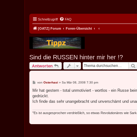
Schnellzugriff
FAQ
[OATZ] Forum
Foren-Übersicht
Sind die RUSSEN hinter mir her !?
Antworten
B
von
Osterhasi
»
Sa Mär 08, 2008 7:30 pm
e
i
Mir hat gestern - total unmotiviert - wortlos - ein Russe 
t
gedrückt.
r
a
Ich finde das sehr unangebracht und unverschämt und un
g
"Es ist ausgesprochen verdrießlich, so etwas Revolutionäres wie Sa