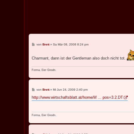
B
von
Brett
»
Sa Mär 08, 2008 8:24 pm
e
i
t
Charmant, dann ist der Gentleman also doch nicht tot.
r
a
g
Forma, Eier Gnodn.
B
von
Brett
»
Mi Jun 24, 2009 2:40 pm
e
i
http://www.wirtschaftsblatt.at/home/lif ... pos=3.2.DT
t
r
a
g
Forma, Eier Gnodn.