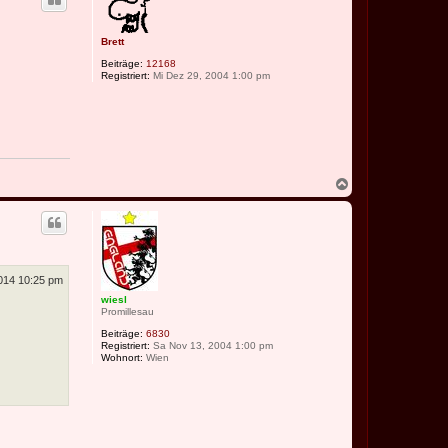
h
r
o
s
i
b
o
Brett
e
n
n
4
Beiträge:
12168
x
Registriert:
Mi Dez 29, 2004 1:00 pm
N
a
c
h
o
b
e
n
2014 10:25 pm
wiesl
Promillesau
Beiträge:
6830
Registriert:
Sa Nov 13, 2004 1:00 pm
Wohnort:
Wien