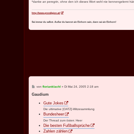
*danke an peregrin, ohne den ich dieses Wort wohl nie kennengelernt hä
http://www.proreligion.at/
Sei immer du selbst. Außer du kannst ein Einhorn sein, dann sei ein Einhorn!
B
von
florianklachl
»
Di Mai 24, 2005 2:18 am
e
i
Gaudium
t
r
Gute Jokes
a
g
Die ultimative [OATZ]-Witzesammlung
Bundesheer
Der Thread zum österr. Heer
Die besten Fußballsprüche
Zahlen zählen