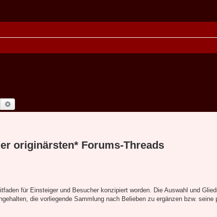
Suche
Erweiterte Suche
r originärsten* Forums-Threads
itfaden für Einsteiger und Besucher konzipiert worden. Die Auswahl und Glie
azu angehalten, die vorliegende Sammlung nach Belieben zu ergänzen bzw. seine