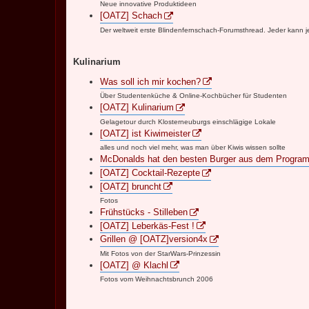
Neue innovative Produktideen
[OATZ] Schach
Der weltweit erste Blindenfernschach-Forumsthread. Jeder kann je
Kulinarium
Was soll ich mir kochen?
Über Studentenküche & Online-Kochbücher für Studenten
[OATZ] Kulinarium
Gelagetour durch Klosterneuburgs einschlägige Lokale
[OATZ] ist Kiwimeister
alles und noch viel mehr, was man über Kiwis wissen sollte
McDonalds hat den besten Burger aus dem Progr
[OATZ] Cocktail-Rezepte
[OATZ] bruncht
Fotos
Frühstücks - Stilleben
[OATZ] Leberkäs-Fest !
Grillen @ [OATZ]version4x
Mit Fotos von der StarWars-Prinzessin
[OATZ] @ Klachl
Fotos vom Weihnachtsbrunch 2006