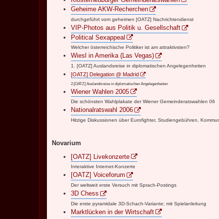
Geheime AKW-Recherchen
durchgeführt vom geheimen [OATZ] Nachrichtendienst
VIP-Photos aus Politik u. Gesellschaft
Political Sexappeal
Welcher österreichische Politiker ist am attraktivsten?
Wiesl in Amerika (Las Vegas)
1. [OATZ] Auslandsreise in diplomatischen Angelegenheiten
[OATZ] Delegation @ Madrid
2.[OATZ] Auslandsreise in diplomatischen Angelegenheiten
Wiener Wahlen 2005
Die schönsten Wahlplakate der Wiener Gemeinderatswahlen 06
Nationalratswahl 2006
Hitzige Diskussionen über Eurofighter, Studiengebühren, Kommuni
Novarium
[OATZ] Livekonzerte
Interaktive Internet-Konzerte
[OATZ] Voiceforum
Der weltweit erste Versuch mit Sprach-Postings
3D Chess
Die erste pyramidale 3D-Schach-Variante; mit Spielanleitung
Marktlücken in der Wirtschaft