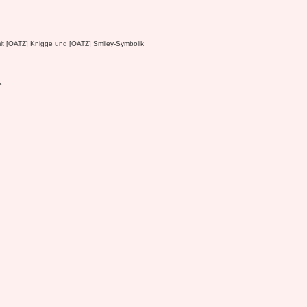
mit [OATZ] Knigge und [OATZ] Smiley-Symbolik
e.