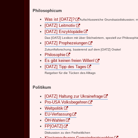
Philosophicum
Was ist [OATZ]?
Aufschlussreiche Grundsatzdiskussion; 
[OATZ] Leitmotiv
[OATZ] Enzyklopädie
Das [OATZ] Lexikon mit über Stichwörtern, speziell zur Philosophi
[OATZ] Prophezeiungen
Zukunftsforschung, basierend auf dem [OATZ] Orakel
Philosophie
Es gibt keinen freien Willen!
[OATZ] Tipp des Tages
Ratgeber für die Tücken des Alltags
Politikum
[OATZ] Haltung zur Ukrainefrage
Pro-USA Volksbegehren
Weltpolitik
EU-Verfassung
ÖH-Wahlen
FP[OATZ]
Diskussion zu den Freiheitlichen
Klosterneuburger Gemeinderatswahlen