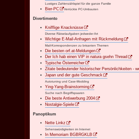
Lustiges Zahlenzählspiel für die ganze Familie
Bier-PC
Verrückte PC-Umbauten
Divertimento
Knifflige Knacknüsse
Diverse Rätselaufgaben jedweder Art
Wichtige E-Mail-Anfragen mit Rückmeldung
Mail-Korrespondenzen zu brisanten Themen
Die besten orf.at-Meldungen
Der Ich hab einen VIP in natura gsehn Thread
Typische Österreicher
Zitate bedeutender historischer Persönlichkeiten - w
Japan und der gute Geschmack
Autotuning und Case-Modding
Ying-Yang-Brainstorming
Suche nach Begriffspaaren
Die beste Antiwerbung 2004
Nostalgie-Spiele
Panoptikum
Nette Linkz
Sehenswürdigkeiten im Internet
In Memoriam BGBRGKLB