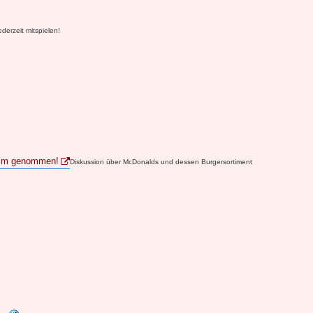
derzeit mitspielen!
amm genommen!
Diskussion über McDonalds und dessen Burgersortiment