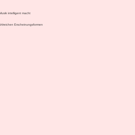
sik intelligent macht
zahlreichen Erscheinungsformen