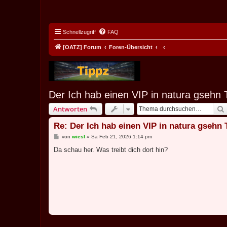
Schnellzugriff
FAQ
[OATZ] Forum
Foren-Übersicht
Der Ich hab einen VIP in natura gsehn
Antworten
Re: Der Ich hab einen VIP in natura gsehn
B
von
wiesl
»
Sa Feb 21, 2026 1:14 pm
e
i
Da schau her. Was treibt dich dort hin?
t
r
a
g