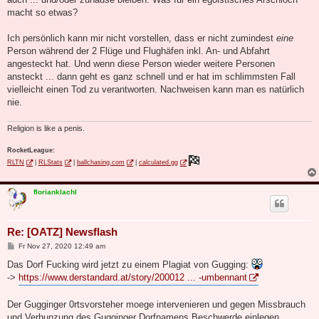
macht so etwas?
Ich persönlich kann mir nicht vorstellen, dass er nicht zumindest
eine
Person während der 2 Flüge und Flughäfen inkl. An- und Abfahrt
angesteckt hat. Und wenn diese Person wieder weitere Personen
ansteckt ... dann geht es ganz schnell und er hat im schlimmsten Fall
vielleicht einen Tod zu verantworten. Nachweisen kann man es natürlich
nie.
Religion is like a penis.
RocketLeague:
RLTN
|
RLStats
|
ballchasing.com
|
calculated.gg
florianklachl
Re: [OATZ] Newsflash
B
Fr Nov 27, 2020 12:49 am
e
i
Das Dorf Fucking wird jetzt zu einem Plagiat von Gugging:
t
->
https://www.derstandard.at/story/200012 ... -umbennant
r
a
g
Der Gugginger 0rtsvorsteher moege intervenieren und gegen Missbrauch
und Verhunzung des Gugginger Dorfnamens Beschwerde einlegen.