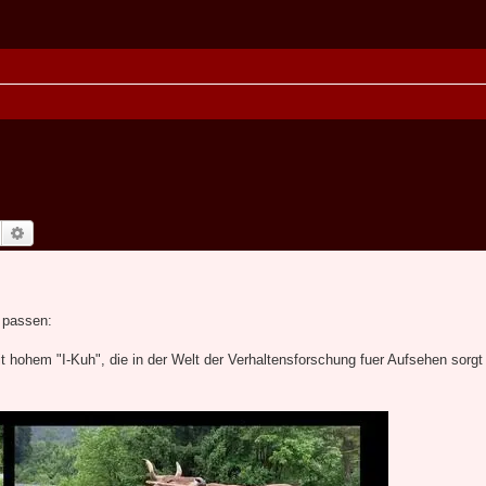
Suche
Erweiterte Suche
 passen:
it hohem "I-Kuh", die in der Welt der Verhaltensforschung fuer Aufsehen sorg