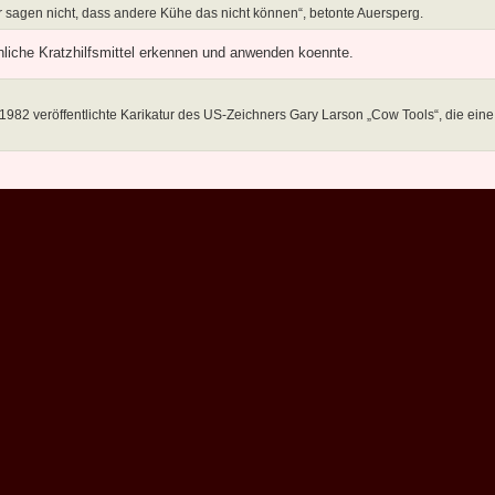
wir sagen nicht, dass andere Kühe das nicht können“, betonte Auersperg.
liche Kratzhilfsmittel erkennen und anwenden koennte.
 1982 veröffentlichte Karikatur des US-Zeichners Gary Larson „Cow Tools“, die eine