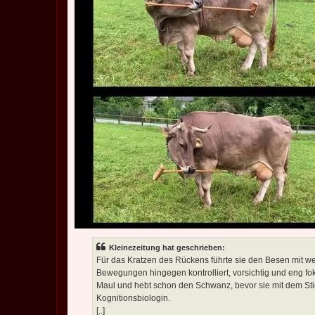
Kleinezeitung hat geschrieben:
Für das Kratzen des Rückens führte sie den Besen mit w
Bewegungen hingegen kontrolliert, vorsichtig und eng fok
Maul und hebt schon den Schwanz, bevor sie mit dem Stiel
Kognitionsbiologin.
[..]