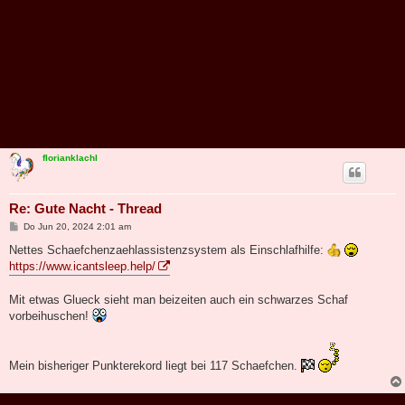
florianklachl
Re: Gute Nacht - Thread
B
Do Jun 20, 2024 2:01 am
e
i
Nettes Schaefchenzaehlassistenzsystem als Einschlafhilfe:
t
https://www.icantsleep.help/
r
a
g
Mit etwas Glueck sieht man beizeiten auch ein schwarzes Schaf
vorbeihuschen!
Mein bisheriger Punkterekord liegt bei 117 Schaefchen.