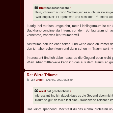
i
t
Brett
hat geschrieben:
↑
r
a
Nein, ich träum nur von Sachen, wo es auch um etwas ge
g
“Wolkenglitzer“ ist irgendwas und nicht des Träumens wer
Lustig, bei mir ists umgekehrt, mein Lieblingstraum ist ei
Backhand-Longline ala Thiem, von dem Schlag täum ich auc
vornehme, von was ich träumen will.
Albträume hab ich eher selten, und wenn dann eh immer der
den ich aber schon kenn und dann schon im Traum weiß, wi
Interessant find ich dabei, dass es die Gegend eben nicht g
Wien. Aber mittlerweile kenn ich das aus dem Traum so gut
Re: Wirre Träume
B
von
Brett
»
Fr Apr 02, 2021 9:03 am
e
i
t
wiesl
hat geschrieben:
↑
r
a
Interessant find ich dabei, dass es die Gegend eben nicht 
g
Traum so gut, dass ich fast eine Straßenkarte zeichnen k
Das klingt spannend! Möchtest du das einmal probieren un