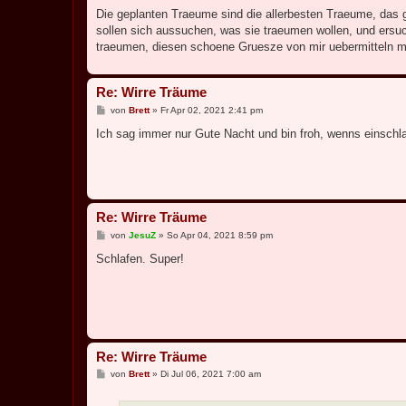
Die geplanten Traeume sind die allerbesten Traeume, das g
sollen sich aussuchen, was sie traeumen wollen, und ersu
traeumen, diesen schoene Gruesze von mir uebermitteln 
Re: Wirre Träume
B
von
Brett
»
Fr Apr 02, 2021 2:41 pm
e
i
Ich sag immer nur Gute Nacht und bin froh, wenns einschla
t
r
a
g
Re: Wirre Träume
B
von
JesuZ
»
So Apr 04, 2021 8:59 pm
e
i
Schlafen. Super!
t
r
a
g
Re: Wirre Träume
B
von
Brett
»
Di Jul 06, 2021 7:00 am
e
i
t