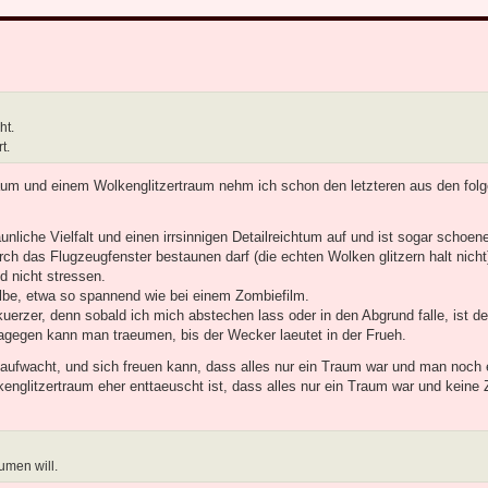
ht.
t.
aum und einem Wolkenglitzertraum nehm ich schon den letzteren aus den fol
unliche Vielfalt und einen irrsinnigen Detailreichtum auf und ist sogar schoen
h das Flugzeugfenster bestaunen darf (die echten Wolken glitzern halt nicht
d nicht stressen.
lbe, etwa so spannend wie bei einem Zombiefilm.
kuerzer, denn sobald ich mich abstechen lass oder in den Abgrund falle, ist d
agegen kann man traeumen, bis der Wecker laeutet in der Frueh.
 aufwacht, und sich freuen kann, dass alles nur ein Traum war und man noch 
glitzertraum eher enttaeuscht ist, dass alles nur ein Traum war und keine 
umen will.