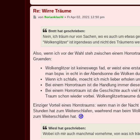
Re: Wirre Träume
B
von
florianklachl
»
Fr Apr 02, 2021 12:50 pm
e
i
t
Brett hat geschrieben:
r
a
Nein, ich träum nur von Sachen, wo es auch um etwas ge
g
“Wolkenglitzer“ ist irgendwas und nicht des Träumens wer
Also, wenn ich vor der Wahl steh zwischen einem Horrortr
Gruenden:
Wolkenglitzer ist keineswegs fad, er weist eine ersta
man bspw. in echt in der Abendsonne die Wolken durc
Wenn ich schlafe, moecht ich mich lieber erholen un
Bei einem Horrortraum ist die Handlung immer diese
Bei einem Horrortraum ist die Geschichte auch viel 
Traum schon wieder vorbei. Wolkenglitzertraeume d
Einziger Vorteil eines Horrotraums: wenn man in der Nacht
Stunden hat zum Weiterschlafen, waehrend man beim Wolken
zum Weiterschlafen hat.
Wiesl hat geschrieben:
Wobei ich mir auch manchmal vornehme, von was ich trä