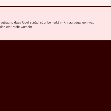
 Tagtraum, dass Opel zunächst unbemerkt in Kia aufgegangen war.
den erst recht wurscht.