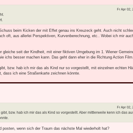
Fr Apr 02,
ht.
t.
n Schuss beim Kicken der mit Effet genau ins Kreuzeck geht. Auch nicht schlec
h oft, aus allerlei Perspektiven, Kurvenberechnung, etc.. Wobei ich mir a
 gleiche seit der Kindheit, mit einer fiktiven Umgebung im 1. Wiener Gemein
e ichs besser machen kann. Das geht dann eher in die Richtung Action Film
ibt, bzw. hab ich mir das als Kind nur so vorgestellt, mit einzelnen echten H
, dass ich eine Straßenkarte zeichnen könnte.
Fr Apr 02,
gibt, bzw. hab ich mir das als Kind so vorgestellt. Aber mittlerweile kenn ich das a
önnte.
d posten, wenn sich der Traum das nächste Mal wiederholt hat?