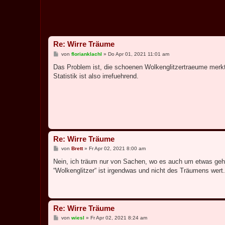
Re: Wirre Träume
B
von
florianklachl
»
Do Apr 01, 2021 11:01 am
e
i
Das Problem ist, die schoenen Wolkenglitzertraeume merkt 
t
Statistik ist also irrefuehrend.
r
a
g
Re: Wirre Träume
B
von
Brett
»
Fr Apr 02, 2021 8:00 am
e
i
Nein, ich träum nur von Sachen, wo es auch um etwas geh
t
“Wolkenglitzer“ ist irgendwas und nicht des Träumens wert.
r
a
g
Re: Wirre Träume
B
von
wiesl
»
Fr Apr 02, 2021 8:24 am
e