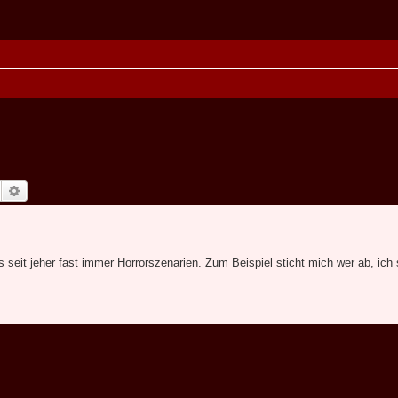
Suche
Erweiterte Suche
 seit jeher fast immer Horrorszenarien. Zum Beispiel sticht mich wer ab, ich 