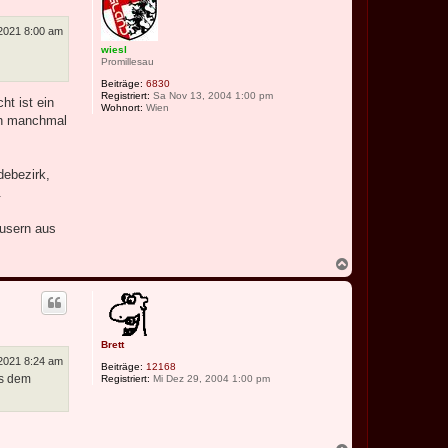
b
a
e
n
n
 2021 8:00 am
k
l
wiesl
a
Promillesau
c
h
Beiträge:
6830
l
Registriert:
Sa Nov 13, 2004 1:00 pm
ht ist ein
Wohnort:
Wien
uch manchmal
debezirk,
.
äusern aus
N
a
c
h
o
b
Brett
e
n
 2021 8:24 am
Beiträge:
12168
us dem
Registriert:
Mi Dez 29, 2004 1:00 pm