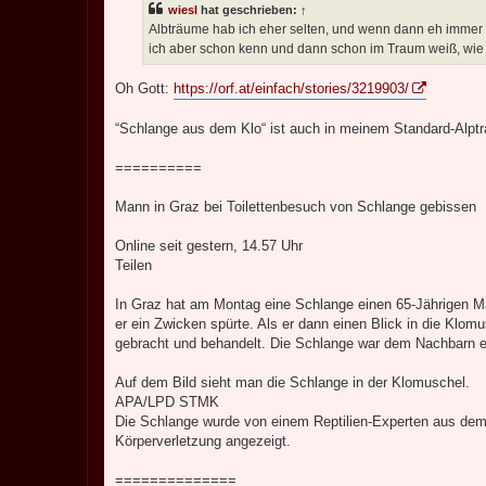
wiesl
hat geschrieben:
↑
r
a
Albträume hab ich eher selten, und wenn dann eh immer d
g
ich aber schon kenn und dann schon im Traum weiß, wie 
Oh Gott:
https://orf.at/einfach/stories/3219903/
“Schlange aus dem Klo“ ist auch in meinem Standard-Alptr
==========
Mann in Graz bei Toilettenbesuch von Schlange gebissen
Online seit gestern, 14.57 Uhr
Teilen
In Graz hat am Montag eine Schlange einen 65-Jährigen Ma
er ein Zwicken spürte. Als er dann einen Blick in die Klo
gebracht und behandelt. Die Schlange war dem Nachbarn e
Auf dem Bild sieht man die Schlange in der Klomuschel.
APA/LPD STMK
Die Schlange wurde von einem Reptilien-Experten aus dem
Körperverletzung angezeigt.
==============