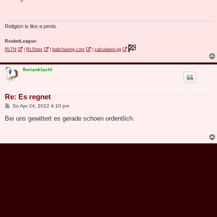
t
r
a
g
Religion is like a penis.
RocketLeague:
RLTN
|
RLStats
|
ballchasing.com
|
calculated.gg
florianklachl
Re: Es regnet
B
So Apr 24, 2022 4:10 pm
e
i
Bei uns gewittert es gerade schoen ordentlich.
t
r
a
g