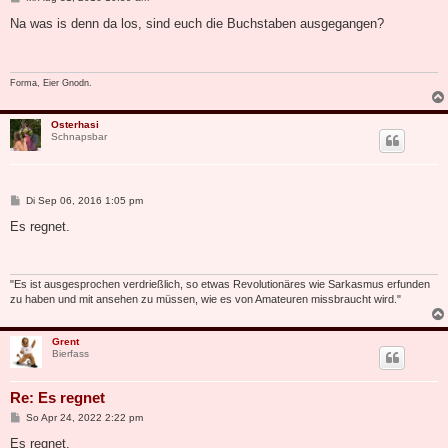
e
i
Na was is denn da los, sind euch die Buchstaben ausgegangen?
t
r
a
g
Forma, Eier Gnodn.
Osterhasi
Schnapsbar
B
Di Sep 06, 2016 1:05 pm
e
i
Es regnet.
t
r
a
g
"Es ist ausgesprochen verdrießlich, so etwas Revolutionäres wie Sarkasmus erfunden
zu haben und mit ansehen zu müssen, wie es von Amateuren missbraucht wird."
Grent
Bierfass
Re: Es regnet
B
So Apr 24, 2022 2:22 pm
e
i
Es regnet.