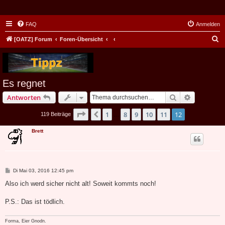
FAQ
Anmelden
S
[OATZ] Forum
Foren-Übersicht
u
c
h
Es regnet
e
Suche
Erweiterte
Antworten
Seite
12
von
12
1
8
9
10
11
12
Vorherige
119 Beiträge
…
Brett
B
Di Mai 03, 2016 12:45 pm
e
i
Also ich werd sicher nicht alt! Soweit kommts noch!
t
r
a
P.S.: Das ist tödlich.
g
Forma, Eier Gnodn.