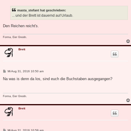
e
i
t
masta_stefant hat geschrieben:
r
a
... und der Brett ist dauernd auf Urlaub.
g
Den Reichen reicht's.
Forma, Eier Gnodn.
Brett
B
Mi Aug 31, 2016 10:50 am
e
i
Na was is denn da los, sind euch die Buchstaben ausgegangen?
t
r
a
g
Forma, Eier Gnodn.
Brett
B
Mi Aug 31, 2016 10:59 am