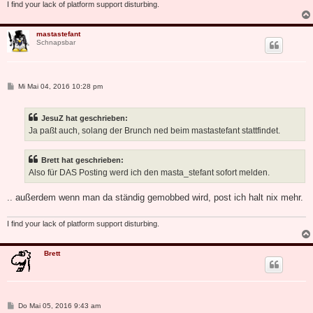
I find your lack of platform support disturbing.
mastastefant
Schnapsbar
B
Mi Mai 04, 2016 10:28 pm
e
i
t
JesuZ hat geschrieben:
r
a
Ja paßt auch, solang der Brunch ned beim mastastefant stattfindet.
g
Brett hat geschrieben:
Also für DAS Posting werd ich den masta_stefant sofort melden.
.. außerdem wenn man da ständig gemobbed wird, post ich halt nix mehr.
I find your lack of platform support disturbing.
Brett
B
Do Mai 05, 2016 9:43 am