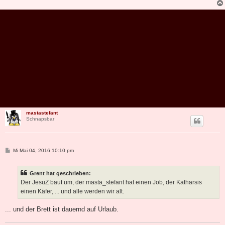
mastastefant
Schnapsbar
B
Mi Mai 04, 2016 10:10 pm
e
i
t
Grent hat geschrieben:
r
a
Der JesuZ baut um, der masta_stefant hat einen Job, der Katharsis
g
einen Käfer, ... und alle werden wir alt.
... und der Brett ist dauernd auf Urlaub.