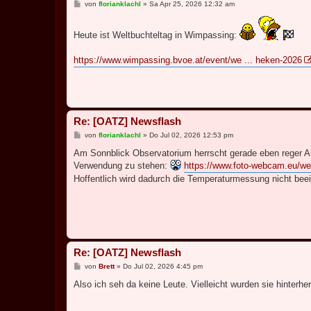
B
von
florianklachl
»
Sa Apr 25, 2026 12:32 am
e
i
t
Heute ist Weltbuchteltag in Wimpassing:
r
a
g
https://www.wimpassing.bvoe.at/event/we ... heken-2026
Re: [OATZ] Newsflash
B
von
florianklachl
»
Do Jul 02, 2026 12:53 pm
e
i
Am Sonnblick Observatorium herrscht gerade eben reger An
t
Verwendung zu stehen:
https://www.foto-webcam.eu/we
r
a
Hoffentlich wird dadurch die Temperaturmessung nicht beei
g
Re: [OATZ] Newsflash
B
von
Brett
»
Do Jul 02, 2026 4:45 pm
e
i
Also ich seh da keine Leute. Vielleicht wurden sie hinterhe
t
r
a