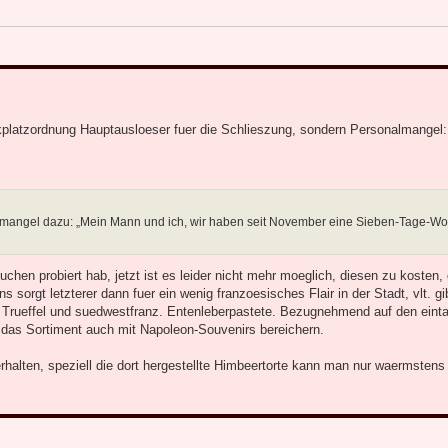
rkplatzordnung Hauptausloeser fuer die Schlieszung, sondern Personalmangel:
lmangel dazu: „Mein Mann und ich, wir haben seit November eine Sieben-Tage-Wo
hen probiert hab, jetzt ist es leider nicht mehr moeglich, diesen zu kosten, 
 sorgt letzterer dann fuer ein wenig franzoesisches Flair in der Stadt, vlt. g
 Trueffel und suedwestfranz. Entenleberpastete. Bezugnehmend auf den eint
 das Sortiment auch mit Napoleon-Souvenirs bereichern.
rhalten, speziell die dort hergestellte Himbeertorte kann man nur waermstens