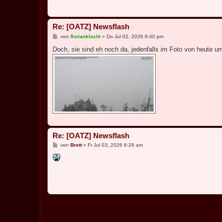
g
Re: [OATZ] Newsflash
B
von
florianklachl
»
Do Jul 02, 2026 8:40 pm
e
i
Doch, sie sind eh noch da, jedenfalls im Foto von heute u
t
r
a
g
Re: [OATZ] Newsflash
B
von
Brett
»
Fr Jul 03, 2026 8:29 am
e
i
t
r
a
g