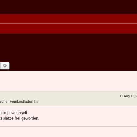
Suche
Erweiterte Suche
Di Aug 13,
scher Feinkostladen hin
orte gewechselt.
splätze frei geworden.