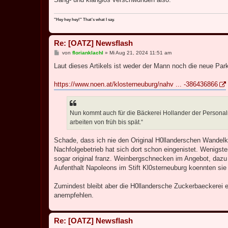
"Hey hey hey!" That's what I say.
Re: [OATZ] Newsflash
B
von
florianklachl
»
Mi Aug 21, 2024 11:51 am
e
i
Laut dieses Artikels ist weder der Mann noch die neue Pa
t
r
a
https://www.noen.at/klosterneuburg/nahv ... -386436866
g
Nun kommt auch für die Bäckerei Hollander der Persona
arbeiten von früh bis spät.“
Schade, dass ich nie den Original H0llanderschen Wandelkuc
Nachfolgebetrieb hat sich dort schon eingenistet. Wenigstens
sogar original franz. Weinbergschnecken im Angebot, dazu
Aufenthalt Napoleons im Stift Kl0sterneuburg koennten sie
Zumindest bleibt aber die H0llandersche Zuckerbaeckerei e
anempfehlen.
Re: [OATZ] Newsflash