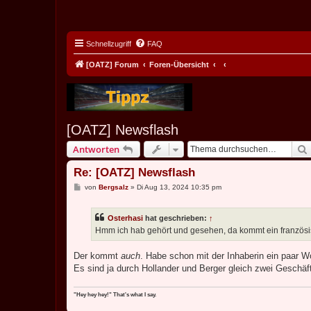
Schnellzugriff
FAQ
[OATZ] Forum
Foren-Übersicht
[OATZ] Newsflash
Antworten
Re: [OATZ] Newsflash
B
von
Bergsalz
»
Di Aug 13, 2024 10:35 pm
e
i
t
Osterhasi
hat geschrieben:
↑
r
a
Hmm ich hab gehört und gesehen, da kommt ein französi
g
Der kommt
auch
. Habe schon mit der Inhaberin ein paar W
Es sind ja durch Hollander und Berger gleich zwei Geschäft
"Hey hey hey!" That's what I say.