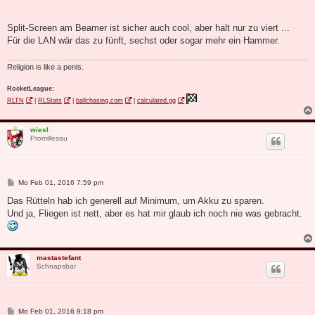
Split-Screen am Beamer ist sicher auch cool, aber halt nur zu viert ...
Für die LAN wär das zu fünft, sechst oder sogar mehr ein Hammer.
Religion is like a penis.
RocketLeague:
RLTN
|
RLStats
|
ballchasing.com
|
calculated.gg
wiesl
Promillesau
B
Mo Feb 01, 2016 7:59 pm
e
i
Das Rütteln hab ich generell auf Minimum, um Akku zu sparen.
t
Und ja, Fliegen ist nett, aber es hat mir glaub ich noch nie was gebracht.
r
a
g
mastastefant
Schnapsbar
B
Mo Feb 01, 2016 9:18 pm