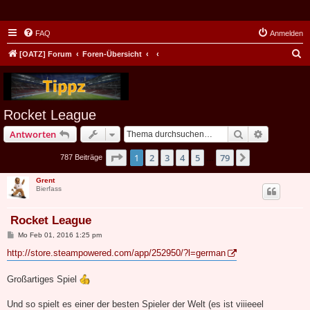
FAQ
Anmelden
S
[OATZ] Forum
Foren-Übersicht
u
c
h
Rocket League
e
Suche
Erweiterte
Antworten
Seite
1
von
79
1
2
3
4
5
79
Nächste
787 Beiträge
…
Grent
Bierfass
Rocket League
B
Mo Feb 01, 2016 1:25 pm
e
i
http://store.steampowered.com/app/252950/?l=german
t
r
a
Großartiges Spiel
g
Und so spielt es einer der besten Spieler der Welt (es ist viiieeel