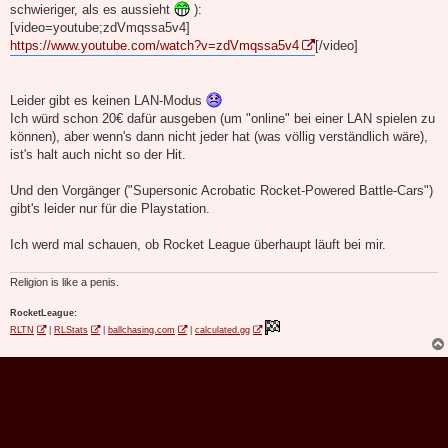
schwieriger, als es aussieht
):
[video=youtube;zdVmqssa5v4]
https://www.youtube.com/watch?v=zdVmqssa5v4
[/video]
Leider gibt es keinen LAN-Modus
Ich würd schon 20€ dafür ausgeben (um "online" bei einer LAN spielen zu
können), aber wenn's dann nicht jeder hat (was völlig verständlich wäre),
ist's halt auch nicht so der Hit.
Und den Vorgänger ("Supersonic Acrobatic Rocket-Powered Battle-Cars")
gibt's leider nur für die Playstation.
Ich werd mal schauen, ob Rocket League überhaupt läuft bei mir.
Religion is like a penis.
RocketLeague:
RLTN
|
RLStats
|
ballchasing.com
|
calculated.gg