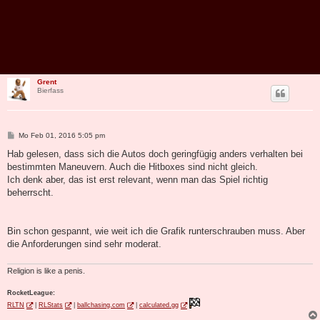
Grent
Bierfass
B
Mo Feb 01, 2016 5:05 pm
e
i
Hab gelesen, dass sich die Autos doch geringfügig anders verhalten bei
t
bestimmten Maneuvern. Auch die Hitboxes sind nicht gleich.
r
a
Ich denk aber, das ist erst relevant, wenn man das Spiel richtig
g
beherrscht.
Bin schon gespannt, wie weit ich die Grafik runterschrauben muss. Aber
die Anforderungen sind sehr moderat.
Religion is like a penis.
RocketLeague:
RLTN
|
RLStats
|
ballchasing.com
|
calculated.gg