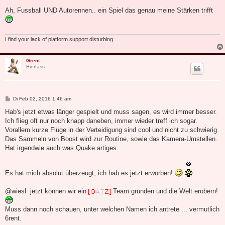
e
i
Ah, Fussball UND Autorennen.. ein Spiel das genau meine Stärken trifft
t
r
a
g
I find your lack of platform support disturbing.
Grent
Bierfass
B
Di Feb 02, 2016 1:46 am
e
i
Hab's jetzt etwas länger gespielt und muss sagen, es wird immer besser.
t
Ich flieg oft nur noch knapp daneben, immer wieder treff ich sogar.
r
a
Vorallem kurze Flüge in der Verteidigung sind cool und nicht zu schwierig.
g
Das Sammeln von Boost wird zur Routine, sowie das Kamera-Umstellen.
Hat irgendwie auch was Quake artiges.
Es hat mich absolut überzeugt, ich hab es jetzt erworben!
@wiesl: jetzt können wir ein
Team gründen und die Welt erobern!
Muss dann noch schauen, unter welchen Namen ich antrete ... vermutlich
6rent.