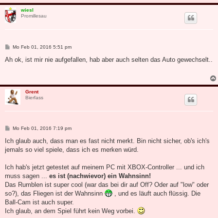
wiesl
Promillesau
B
Mo Feb 01, 2016 5:51 pm
e
i
Ah ok, ist mir nie aufgefallen, hab aber auch selten das Auto gewechselt..
t
r
a
g
Grent
Bierfass
B
Mo Feb 01, 2016 7:19 pm
e
i
Ich glaub auch, dass man es fast nicht merkt. Bin nicht sicher, ob's ich's
t
jemals so viel spiele, dass ich es merken würd.
r
a
g
Ich hab's jetzt getestet auf meinem PC mit XBOX-Controller ... und ich
muss sagen ...
es ist (nachwievor) ein Wahnsinn!
Das Rumblen ist super cool (war das bei dir auf Off? Oder auf "low" oder
so?), das Fliegen ist der Wahnsinn
, und es läuft auch flüssig. Die
Ball-Cam ist auch super.
Ich glaub, an dem Spiel führt kein Weg vorbei.