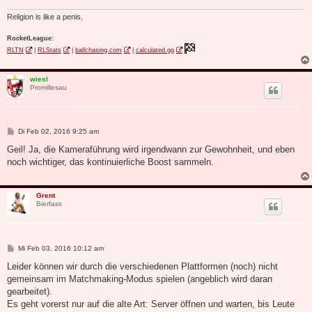
Religion is like a penis.
RocketLeague:
RLTN
|
RLStats
|
ballchasing.com
|
calculated.gg
wiesl
Promillesau
B
Di Feb 02, 2016 9:25 am
e
i
Geil! Ja, die Kameraführung wird irgendwann zur Gewohnheit, und eben
t
noch wichtiger, das kontinuierliche Boost sammeln.
r
a
g
Grent
Bierfass
B
Mi Feb 03, 2016 10:12 am
e
i
Leider können wir durch die verschiedenen Plattformen (noch) nicht
t
gemeinsam im Matchmaking-Modus spielen (angeblich wird daran
r
a
gearbeitet).
g
Es geht vorerst nur auf die alte Art: Server öffnen und warten, bis Leute