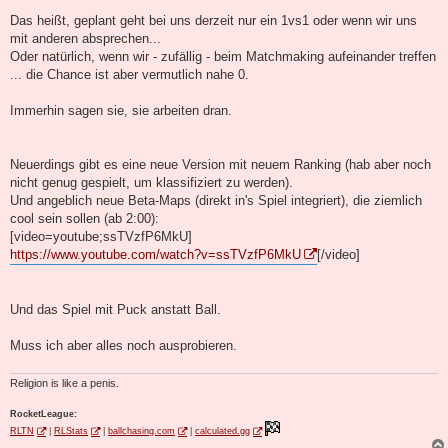
Das heißt, geplant geht bei uns derzeit nur ein 1vs1 oder wenn wir uns
mit anderen absprechen...
Oder natürlich, wenn wir - zufällig - beim Matchmaking aufeinander treffen
... die Chance ist aber vermutlich nahe 0.
Immerhin sagen sie, sie arbeiten dran.
Neuerdings gibt es eine neue Version mit neuem Ranking (hab aber noch
nicht genug gespielt, um klassifiziert zu werden).
Und angeblich neue Beta-Maps (direkt in's Spiel integriert), die ziemlich
cool sein sollen (ab 2:00):
[video=youtube;ssTVzfP6MkU]
https://www.youtube.com/watch?v=ssTVzfP6MkU
[/video]
Und das Spiel mit Puck anstatt Ball.
Muss ich aber alles noch ausprobieren.
Religion is like a penis.
RocketLeague:
RLTN
|
RLStats
|
ballchasing.com
|
calculated.gg