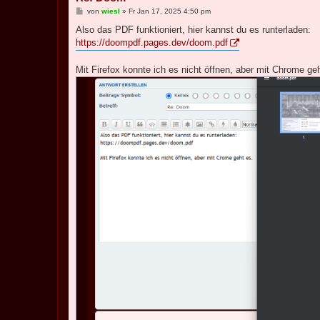
B
von
wiesl
»
Fr Jan 17, 2025 4:50 pm
e
i
Also das PDF funktioniert, hier kannst du es runterladen:
t
https://doompdf.pages.dev/doom.pdf
r
a
g
Mit Firefox konnte ich es nicht öffnen, aber mit Chrome ge