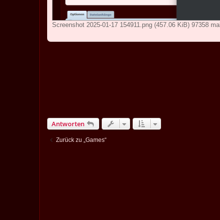
Screenshot 2025-01-17 154911.png (457.06 KiB) 97358 mal
Antworten
Zurück zu „Games“