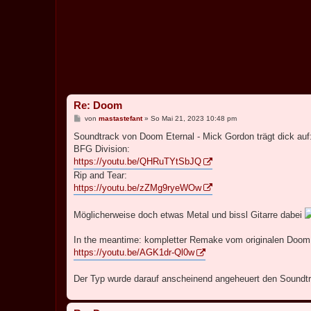
Re: Doom
B
von
mastastefant
»
So Mai 21, 2023 10:48 pm
e
i
Soundtrack von Doom Eternal - Mick Gordon trägt dick auf
t
BFG Division:
r
a
https://youtu.be/QHRuTYtSbJQ
g
Rip and Tear:
https://youtu.be/zZMg9ryeWOw
Möglicherweise doch etwas Metal und bissl Gitarre dabei
In the meantime: kompletter Remake vom originalen Doom
https://youtu.be/AGK1dr-Ql0w
Der Typ wurde darauf anscheinend angeheuert den Soundt