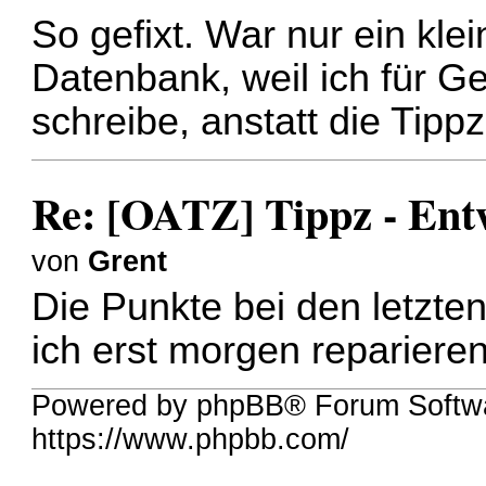
So gefixt. War nur ein klei
Datenbank, weil ich für Ge
schreibe, anstatt die Tip
Re: [OATZ] Tippz - Ent
von
Grent
Die Punkte bei den letzten
ich erst morgen reparieren
Powered by phpBB® Forum Softwa
https://www.phpbb.com/