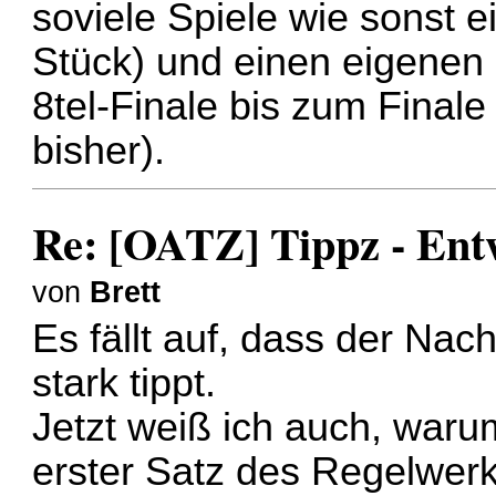
soviele Spiele wie sonst e
Stück) und einen eigenen 
8tel-Finale bis zum Finale
bisher).
Re: [OATZ] Tippz - Ent
von
Brett
Es fällt auf, dass der N
stark tippt.
Jetzt weiß ich auch, warum
erster Satz des Regelwerk