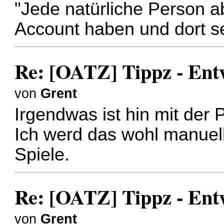
"Jede natürliche Person a
Account haben und dort s
Re: [OATZ] Tippz - Ent
von
Grent
Irgendwas ist hin mit der 
Ich werd das wohl manuell 
Spiele.
Re: [OATZ] Tippz - Ent
von
Grent