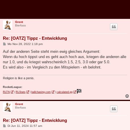
Grent
Bierfass
Re: [OATZ] Tippz - Entwicklung
B
Mo Nov 28, 2022 1:18 pm
e
i
Auf der anderen Seite steht mein ewig gleiches Argument:
t
Wenn du hoch tippst und es geht auch hoch aus, kriegen die anderen alle
r
a
nur 1.0, und du kriegst wahrscheinlich 1.5, 2.5, 3.0 oder gar 5.0.
g
Es wird also - im Vergleich zu den Mitspielern - eh belohnt.
Religion is like a penis.
RocketLeague:
RLTN
|
RLStats
|
ballchasing.com
|
calculated.gg
Grent
Bierfass
Re: [OATZ] Tippz - Entwicklung
B
Di Jun 11, 2024 11:57 am
e