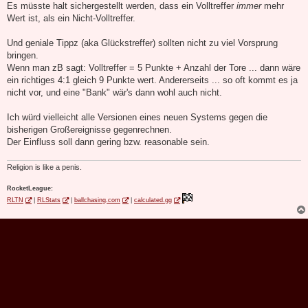
Es müsste halt sichergestellt werden, dass ein Volltreffer
immer
mehr
Wert ist, als ein Nicht-Volltreffer.
Und geniale Tippz (aka Glückstreffer) sollten nicht zu viel Vorsprung
bringen.
Wenn man zB sagt: Volltreffer = 5 Punkte + Anzahl der Tore ... dann wäre
ein richtiges 4:1 gleich 9 Punkte wert. Andererseits ... so oft kommt es ja
nicht vor, und eine "Bank" wär's dann wohl auch nicht.
Ich würd vielleicht alle Versionen eines neuen Systems gegen die
bisherigen Großereignisse gegenrechnen.
Der Einfluss soll dann gering bzw. reasonable sein.
Religion is like a penis.
RocketLeague:
RLTN
|
RLStats
|
ballchasing.com
|
calculated.gg