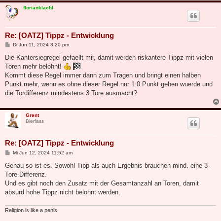
florianklachl
Re: [OATZ] Tippz - Entwicklung
B
Di Jun 11, 2024 8:20 pm
e
i
Die Kantersiegregel gefaellt mir, damit werden riskantere Tippz mit vielen
t
Toren mehr belohnt!
r
a
Kommt diese Regel immer dann zum Tragen und bringt einen halben
g
Punkt mehr, wenn es ohne dieser Regel nur 1.0 Punkt geben wuerde und
die Tordifferenz mindestens 3 Tore ausmacht?
Grent
Bierfass
Re: [OATZ] Tippz - Entwicklung
B
Mi Jun 12, 2024 11:52 am
e
i
Genau so ist es. Sowohl Tipp als auch Ergebnis brauchen mind. eine 3-
t
Tore-Differenz.
r
a
Und es gibt noch den Zusatz mit der Gesamtanzahl an Toren, damit
g
absurd hohe Tippz nicht belohnt werden.
Religion is like a penis.