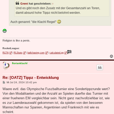
g
Grent
hat geschrieben:
↑
Und es gibt noch den Zusatz mit der Gesamtanzahl an Toren,
damit absurd hohe Tippz nicht belohnt werden.
Auch genannt: "die Klachl Regel"
Religion is like a penis.
RocketLeague:
RLTN
|
RLStats
|
ballchasing.com
|
calculated.gg
florianklachl
Re: [OATZ] Tippz - Entwicklung
B
Mi Jul 24, 2024 10:42 pm
e
i
Waere evtl. das Olympische Fuszballturnier eine Sondertippzrunde wert?
t
Von den Modalitaeten und der Anzahl an Spielen duerfte das Turnier mit
r
a
einer frueheren EM vergleichbar sein. Nicht ganz nachvollziehbar ist, wie
g
es zur Laenderauswahl gekommen ist, da spielen von den besseren
Mannschaften nur Spanien, Argentinien und Frankreich mit wie es
scheint.