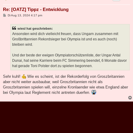
Re: [OATZ] Tippz - Entwicklung
B
Di Aug 13, 2024 4:17 pm
e
i
t
wiesl hat geschrieben:
r
a
Ansonsten wird dich vielleicht freuen, dass Ungarn zusammen mit
g
Großbrittannien Rekordsieger bei Olympia ist und es auch (noch)
bleiben wird.
Und der beste der ewigen Olympiatorschützenliste, der Ungar Antal
Dunai, hat seine Karriere beim FC Simmering beendet, 6 Monate davor
hat gerade Toni Polster dort zu spielen begonnen.
Sehr kuhl!
Wie es scheint, ist der Rekorderfolg von Groszbritannien
aber nicht weiter ausbaubar, weil Groszbritannien nicht als
Groszbritannien spielen will, einzelne Kronlaender wie etwa England aber
bei Olympia laut Reglement nicht antreten duerfen.