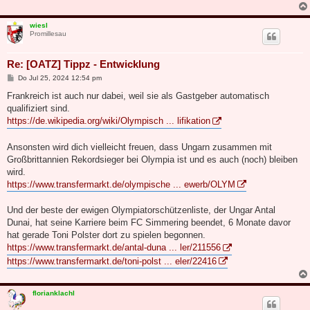
wiesl
Promillesau
Re: [OATZ] Tippz - Entwicklung
B
Do Jul 25, 2024 12:54 pm
e
i
Frankreich ist auch nur dabei, weil sie als Gastgeber automatisch
t
qualifiziert sind.
r
a
https://de.wikipedia.org/wiki/Olympisch ... lifikation
g
Ansonsten wird dich vielleicht freuen, dass Ungarn zusammen mit
Großbrittannien Rekordsieger bei Olympia ist und es auch (noch) bleiben
wird.
https://www.transfermarkt.de/olympische ... ewerb/OLYM
Und der beste der ewigen Olympiatorschützenliste, der Ungar Antal
Dunai, hat seine Karriere beim FC Simmering beendet, 6 Monate davor
hat gerade Toni Polster dort zu spielen begonnen.
https://www.transfermarkt.de/antal-duna ... ler/211556
https://www.transfermarkt.de/toni-polst ... eler/22416
florianklachl