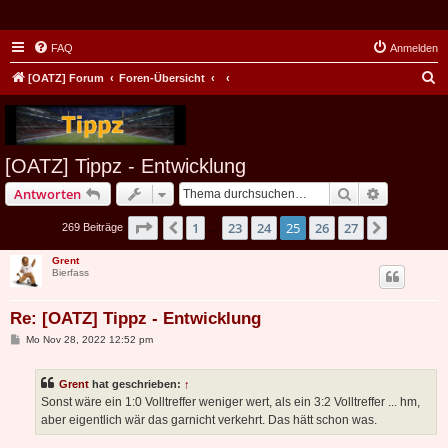
FAQ
Anmelden
S
[OATZ] Forum
Foren-Übersicht
u
c
h
[OATZ] Tippz - Entwicklung
e
Suche
Erweiterte
Antworten
Seite
25
von
27
1
23
24
25
26
27
Vorherige
Nächste
269 Beiträge
…
Grent
Bierfass
Re: [OATZ] Tippz - Entwicklung
B
Mo Nov 28, 2022 12:52 pm
e
i
t
Grent
hat geschrieben:
↑
r
a
Sonst wäre ein 1:0 Volltreffer weniger wert, als ein 3:2 Volltreffer ... hm,
g
aber eigentlich wär das garnicht verkehrt. Das hätt schon was.