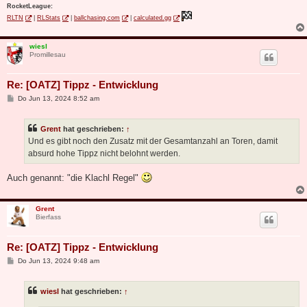
RocketLeague:
RLTN
|
RLStats
|
ballchasing.com
|
calculated.gg
wiesl
Promillesau
Re: [OATZ] Tippz - Entwicklung
B
Do Jun 13, 2024 8:52 am
e
i
t
Grent
hat geschrieben:
↑
r
a
Und es gibt noch den Zusatz mit der Gesamtanzahl an Toren, damit
g
absurd hohe Tippz nicht belohnt werden.
Auch genannt: "die Klachl Regel"
Grent
Bierfass
Re: [OATZ] Tippz - Entwicklung
B
Do Jun 13, 2024 9:48 am
e
i
t
wiesl
hat geschrieben:
↑
r
a