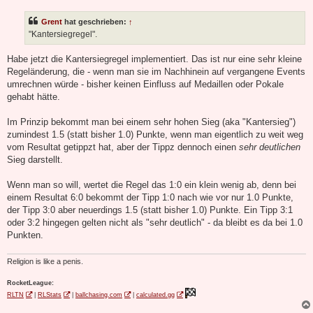
i
t
Grent
hat geschrieben:
↑
r
a
"Kantersiegregel".
g
Habe jetzt die Kantersiegregel implementiert. Das ist nur eine sehr kleine
Regeländerung, die - wenn man sie im Nachhinein auf vergangene Events
umrechnen würde - bisher keinen Einfluss auf Medaillen oder Pokale
gehabt hätte.
Im Prinzip bekommt man bei einem sehr hohen Sieg (aka "Kantersieg")
zumindest 1.5 (statt bisher 1.0) Punkte, wenn man eigentlich zu weit weg
vom Resultat getippzt hat, aber der Tippz dennoch einen
sehr deutlichen
Sieg darstellt.
Wenn man so will, wertet die Regel das 1:0 ein klein wenig ab, denn bei
einem Resultat 6:0 bekommt der Tipp 1:0 nach wie vor nur 1.0 Punkte,
der Tipp 3:0 aber neuerdings 1.5 (statt bisher 1.0) Punkte. Ein Tipp 3:1
oder 3:2 hingegen gelten nicht als "sehr deutlich" - da bleibt es da bei 1.0
Punkten.
Religion is like a penis.
RocketLeague:
RLTN
|
RLStats
|
ballchasing.com
|
calculated.gg