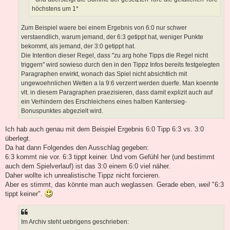
höchstens um 1*
Zum Beispiel waere bei einem Ergebnis von 6:0 nur schwer
verstaendlich, warum jemand, der 6:3 getippt hat, weniger Punkte
bekommt, als jemand, der 3:0 getippt hat.
Die Intention dieser Regel, dass "zu arg hohe Tipps die Regel nicht
triggern" wird sowieso durch den in den Tippz Infos bereits festgelegten
Paragraphen erwirkt, wonach das Spiel nicht absichtlich mit
ungewoehnlichen Wetten a la 9:6 verzerrt werden duerfe. Man koennte
vlt. in diesem Paragraphen praezisieren, dass damit explizit auch auf
ein Verhindern des Erschleichens eines halben Kantersieg-
Bonuspunktes abgezielt wird.
Ich hab auch genau mit dem Beispiel Ergebnis 6:0 Tipp 6:3 vs. 3:0
überlegt.
Da hat dann Folgendes den Ausschlag gegeben:
6:3 kommt nie vor. 6:3 tippt keiner. Und vom Gefühl her (und bestimmt
auch dem Spielverlauf) ist das 3:0 einem 6:0 viel näher.
Daher wollte ich unrealistische Tippz nicht forcieren.
Aber es stimmt, das könnte man auch weglassen. Gerade eben,
weil
"6:3
tippt keiner".
Im Archiv steht uebrigens geschrieben: