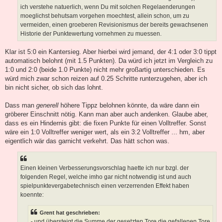
ich verstehe natuerlich, wenn Du mit solchen Regelaenderungen
moeglichst behutsam vorgehen moechtest, allein schon, um zu
vermeiden, einen groeberen Revisionismus der bereits gewachsenen
Historie der Punktewertung vornehmen zu muessen.
Klar ist 5:0 ein Kantersieg. Aber hierbei wird jemand, der 4:1 oder 3:0 tippt
automatisch belohnt (mit 1.5 Punkten). Da würd ich jetzt im Vergleich zu
1:0 und 2:0 (beide 1.0 Punkte) nicht mehr großartig unterschieden. Es
würd mich zwar schon reizen auf 0.25 Schritte runterzugehen, aber ich
bin nicht sicher, ob sich das lohnt.
Dass man
generell
höhere Tippz belohnen könnte, da wäre dann ein
gröberer Einschnitt nötig. Kann man aber auch andenken. Glaube aber,
dass es ein Hindernis gibt: die fixen Punkte für einen Volltreffer. Sonst
wäre ein 1:0 Volltreffer weniger wert, als ein 3:2 Volltreffer ... hm, aber
eigentlich wär das garnicht verkehrt. Das hätt schon was.
Einen kleinen Verbesserungsvorschlag haette ich nur bzgl. der
folgenden Regel, welche imho gar nicht notwendig ist und auch
spielpunktevergabetechnisch einen verzerrenden Effekt haben
koennte:
Grent hat geschrieben:
- und übersteigt die Summe der gesetzten Tore die gefallenen Tore