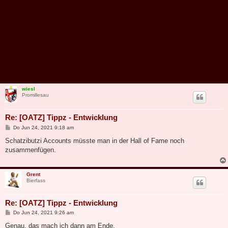
wiesl
Promillesau
Re: [OATZ] Tippz - Entwicklung
B
Do Jun 24, 2021 9:18 am
e
i
Schatzibutzi Accounts müsste man in der Hall of Fame noch
t
zusammenfügen.
r
a
g
Grent
Bierfass
Re: [OATZ] Tippz - Entwicklung
B
Do Jun 24, 2021 9:26 am
e
i
Genau, das mach ich dann am Ende.