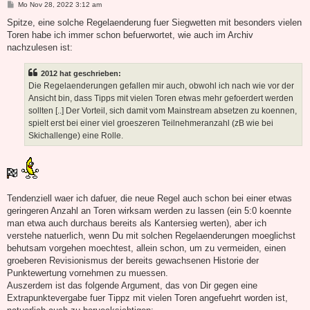
B
Mo Nov 28, 2022 3:12 am
e
i
Spitze, eine solche Regelaenderung fuer Siegwetten mit besonders vielen
t
Toren habe ich immer schon befuerwortet, wie auch im Archiv
r
a
nachzulesen ist:
g
2012 hat geschrieben:
Die Regelaenderungen gefallen mir auch, obwohl ich nach wie vor der
Ansicht bin, dass Tipps mit vielen Toren etwas mehr gefoerdert werden
sollten [..] Der Vorteil, sich damit vom Mainstream absetzen zu koennen,
spielt erst bei einer viel groeszeren Teilnehmeranzahl (zB wie bei
Skichallenge) eine Rolle.
Tendenziell waer ich dafuer, die neue Regel auch schon bei einer etwas
geringeren Anzahl an Toren wirksam werden zu lassen (ein 5:0 koennte
man etwa auch durchaus bereits als Kantersieg werten), aber ich
verstehe natuerlich, wenn Du mit solchen Regelaenderungen moeglichst
behutsam vorgehen moechtest, allein schon, um zu vermeiden, einen
groeberen Revisionismus der bereits gewachsenen Historie der
Punktewertung vornehmen zu muessen.
Auszerdem ist das folgende Argument, das von Dir gegen eine
Extrapunktevergabe fuer Tippz mit vielen Toren angefuehrt worden ist,