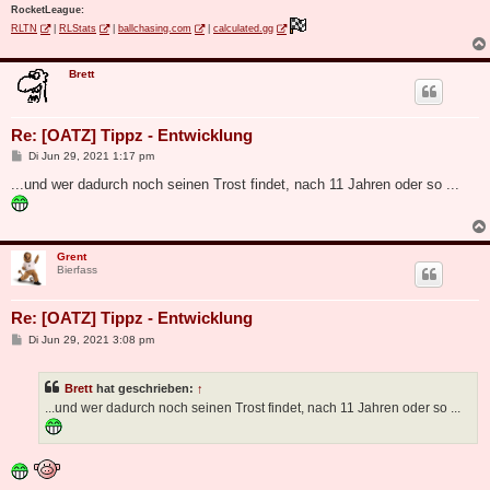
RocketLeague:
RLTN
|
RLStats
|
ballchasing.com
|
calculated.gg
Brett
Re: [OATZ] Tippz - Entwicklung
B
Di Jun 29, 2021 1:17 pm
e
i
...und wer dadurch noch seinen Trost findet, nach 11 Jahren oder so ...
t
r
a
g
Grent
Bierfass
Re: [OATZ] Tippz - Entwicklung
B
Di Jun 29, 2021 3:08 pm
e
i
t
Brett
hat geschrieben:
↑
r
a
...und wer dadurch noch seinen Trost findet, nach 11 Jahren oder so ...
g