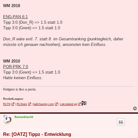
WM 2018
ENG-PAN 6:1
Tipp 3:0 (Don_R) => 1.5 statt 1.0
Tipp 3:0 (Grent) => 1.5 statt 1.0
Don_R wäre evtl. 7. statt 8. im Gesamtranking (punktegleich, daher
müsste ich genauer nachsehen), ansonsten kein Einfluss.
WM 2010
POR-PRK 7:0
Tipp 3:0 (Grent) => 1.5 statt 1.0
Hatte keinen Einfluss.
Religion is like a penis.
RocketLeague:
RLTN
|
RLStats
|
ballchasing.com
|
calculated.gg
florianklachl
Re: [OATZ] Tippz - Entwicklung