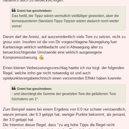
natuerlich auch zu beruecksichtigen:
Grent hat geschrieben:
Das heißt, die Tippz wären vermutlich vielfältiger geworden, aber die
konsequenteren Standard-Tippz-Tippzer wären dadurch noch weiter
vorne!
Darum darf der Anreiz, auf auszerordentlich viele Tore zu setzen, nicht zu
grosz sein. Insofern ist die von Dir vorgeschlagene Neuregelung fuer
Kantersiege wirklich wohlbedacht und in Abwaegung aller zu
beruecksichtigender Umstaende eine wirklich ausgewogene
Kompromissloesung.
Einen kleinen Verbesserungsvorschlag haette ich nur bzgl. der folgenden
Regel, welche imho gar nicht notwendig ist und auch
spielpunktevergabetechnisch einen verzerrenden Effekt haben koennte:
Grent hat geschrieben:
- und übersteigt die Summe der gesetzten Tore die gefallenen Tore
höchstens um 1*
Zum Beispiel waere bei einem Ergebnis von 6:0 nur schwer verstaendlich,
warum jemand, der 6:3 getippt hat, weniger Punkte bekommt, als jemand,
der 3:0 getippt hat.
Die Intention dieser Regel, dass "zu arg hohe Tipps die Regel nicht