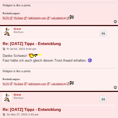
Religion is like a penis.
RocketLeague:
RLTN
|
RLStats
|
ballchasing.com
|
calculated.gg
Grent
Bierfass
Re: [OATZ] Tippz - Entwicklung
B
Fr Jul 02, 2021 8:44 pm
e
i
Danke Schweiz!
t
Fast hätte ich auch gleich diesen Trost Award erhalten.
r
a
g
Religion is like a penis.
RocketLeague:
RLTN
|
RLStats
|
ballchasing.com
|
calculated.gg
Grent
Bierfass
Re: [OATZ] Tippz - Entwicklung
B
So Nov 27, 2022 2:42 pm
e