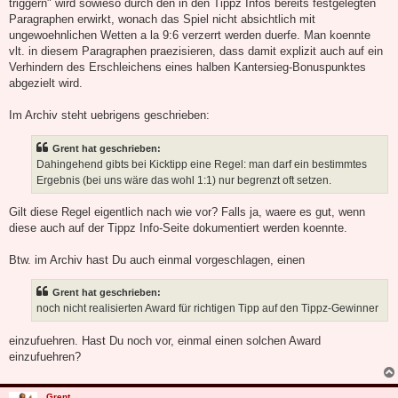
triggern" wird sowieso durch den in den Tippz Infos bereits festgelegten
Paragraphen erwirkt, wonach das Spiel nicht absichtlich mit
ungewoehnlichen Wetten a la 9:6 verzerrt werden duerfe. Man koennte
vlt. in diesem Paragraphen praezisieren, dass damit explizit auch auf ein
Verhindern des Erschleichens eines halben Kantersieg-Bonuspunktes
abgezielt wird.
Im Archiv steht uebrigens geschrieben:
Grent hat geschrieben:
Dahingehend gibts bei Kicktipp eine Regel: man darf ein bestimmtes
Ergebnis (bei uns wäre das wohl 1:1) nur begrenzt oft setzen.
Gilt diese Regel eigentlich nach wie vor? Falls ja, waere es gut, wenn
diese auch auf der Tippz Info-Seite dokumentiert werden koennte.
Btw. im Archiv hast Du auch einmal vorgeschlagen, einen
Grent hat geschrieben:
noch nicht realisierten Award für richtigen Tipp auf den Tippz-Gewinner
einzufuehren. Hast Du noch vor, einmal einen solchen Award
einzufuehren?
Grent