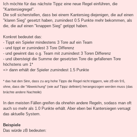
i
Ich möchte für das nächste Tippz eine neue Regel einführen, die
t
"Kantersiegregel".
r
a
Die soll sicherstellen, dass bei einem Kantersieg diejenigen, die auf einen
g
"klaren Sieg" gesetzt haben, zumindest 0.5 Punkte mehr bekommen, als
die, die auf einen "knappen Sieg" getippt haben.
Konkret bedeutet das:
- Tippt ein Spieler mindestens 3 Tore auf ein Team
- und tippt er zumindest 3 Tore Differenz
- und gewinnt das o.g. Team mit zumindest 3 Toren Differenz
- und übersteigt die Summe der gesetzten Tore die gefallenen Tore
höchstens um 1*
=> dann erhält der Spieler zumindest 1.5 Punkte
* das hat den Sinn, dass zu arg hohe Tipps die Regel nicht triggern, wie zB ein 9:6,
ohne, dass die "Abweichung" (wie auf Tippz definiert) herangezogen werden muss (das
brächte andere Nachteile)
In den meisten Fällen greifen da ohnehin andere Regeln, sodass man oft
auch so mehr als 1.0 Punkte erhält. Aber eben bei Kantersiegen versagt
das aktuelle System.
Beispiele
Das würde zB bedeuten: