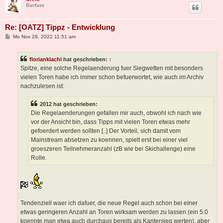
Bierfass
Re: [OATZ] Tippz - Entwicklung
B
Mo Nov 28, 2022 11:51 am
e
i
t
florianklachl
hat geschrieben:
↑
r
a
Spitze, eine solche Regelaenderung fuer Siegwetten mit besonders
g
vielen Toren habe ich immer schon befuerwortet, wie auch im Archiv
nachzulesen ist:
2012 hat geschrieben:
Die Regelaenderungen gefallen mir auch, obwohl ich nach wie
vor der Ansicht bin, dass Tipps mit vielen Toren etwas mehr
gefoerdert werden sollten [..] Der Vorteil, sich damit vom
Mainstream absetzen zu koennen, spielt erst bei einer viel
groeszeren Teilnehmeranzahl (zB wie bei Skichallenge) eine
Rolle.
Tendenziell waer ich dafuer, die neue Regel auch schon bei einer
etwas geringeren Anzahl an Toren wirksam werden zu lassen (ein 5:0
koennte man etwa auch durchaus bereits als Kantersieg werten), aber