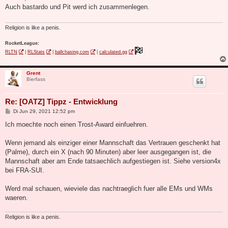
t
Auch bastardo und Pit werd ich zusammenlegen.
r
a
g
Religion is like a penis.
RocketLeague:
RLTN
|
RLStats
|
ballchasing.com
|
calculated.gg
Grent
Bierfass
Re: [OATZ] Tippz - Entwicklung
B
Di Jun 29, 2021 12:52 pm
e
i
Ich moechte noch einen Trost-Award einfuehren.
t
r
a
Wenn jemand als einziger einer Mannschaft das Vertrauen geschenkt hat
g
(Palme), durch ein X (nach 90 Minuten) aber leer ausgegangen ist, die
Mannschaft aber am Ende tatsaechlich aufgestiegen ist. Siehe version4x
bei FRA-SUI.
Werd mal schauen, wieviele das nachtraeglich fuer alle EMs und WMs
waeren.
Religion is like a penis.