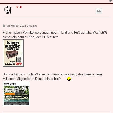
Brett
B
Mo Mai 30, 2016 9:53 am
e
i
Früher haben Politikerwerbungen noch Hand und Fuß gehabt. War/ist(?)
t
sicher ein ganzer Kerl, der Hr. Maurer:
r
a
g
Und da frag ich mich: Wie secret muss etwas sein, das bereits zwei
Millionen Mitglieder in Deutschland hat?