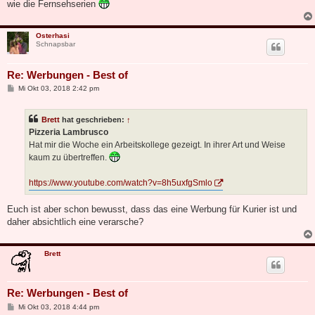
wie die Fernsehserien
Osterhasi
Schnapsbar
Re: Werbungen - Best of
B
Mi Okt 03, 2018 2:42 pm
e
i
t
Brett
hat geschrieben:
↑
r
a
Pizzeria Lambrusco
g
Hat mir die Woche ein Arbeitskollege gezeigt. In ihrer Art und Weise
kaum zu übertreffen.
https://www.youtube.com/watch?v=8h5uxfgSmlo
Euch ist aber schon bewusst, dass das eine Werbung für Kurier ist und
daher absichtlich eine verarsche?
Brett
Re: Werbungen - Best of
B
Mi Okt 03, 2018 4:44 pm
e