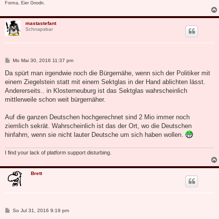
Forma, Eier Gnodn.
mastastefant
Schnapsbar
B
Mo Mai 30, 2016 11:37 pm
e
i
Da spürt man irgendwie noch die Bürgernähe, wenn sich der Politiker mit
t
einem Ziegelstein statt mit einem Sektglas in der Hand ablichten lässt.
r
a
Andererseits.. in Klosterneuburg ist das Sektglas wahrscheinlich
g
mittlerweile schon weit bürgernäher.
Auf die ganzen Deutschen hochgerechnet sind 2 Mio immer noch
ziemlich sekrät. Wahrscheinlich ist das der Ort, wo die Deutschen
hinfahrn, wenn sie nicht lauter Deutsche um sich haben wollen.
I find your lack of platform support disturbing.
Brett
B
So Jul 31, 2016 9:19 pm
e