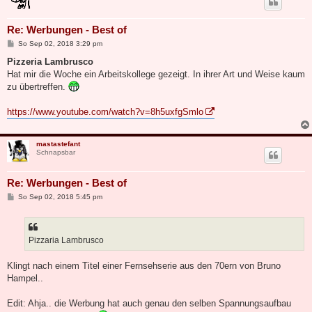
Re: Werbungen - Best of
B
So Sep 02, 2018 3:29 pm
e
i
Pizzeria Lambrusco
t
Hat mir die Woche ein Arbeitskollege gezeigt. In ihrer Art und Weise kaum
r
a
zu übertreffen.
g
https://www.youtube.com/watch?v=8h5uxfgSmlo
mastastefant
Schnapsbar
Re: Werbungen - Best of
B
So Sep 02, 2018 5:45 pm
e
i
t
r
a
Pizzaria Lambrusco
g
Klingt nach einem Titel einer Fernsehserie aus den 70ern von Bruno
Hampel..
Edit: Ahja.. die Werbung hat auch genau den selben Spannungsaufbau