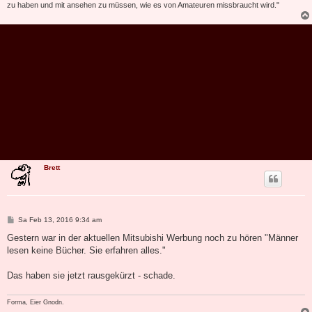
zu haben und mit ansehen zu müssen, wie es von Amateuren missbraucht wird."
Brett
B
Sa Feb 13, 2016 9:34 am
e
i
Gestern war in der aktuellen Mitsubishi Werbung noch zu hören "Männer
t
lesen keine Bücher. Sie erfahren alles."
r
a
g
Das haben sie jetzt rausgekürzt - schade.
Forma, Eier Gnodn.