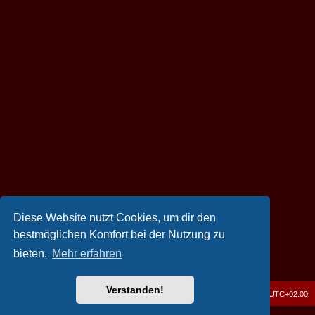
Diese Website nutzt Cookies, um dir den
bestmöglichen Komfort bei der Nutzung zu
bieten.
Mehr erfahren
Verstanden!
[OATZ] Forum
Foren-Übersicht
Alle Zeiten sind
UTC+02:00
Powered by
phpBB
® Forum Software © phpBB Limited