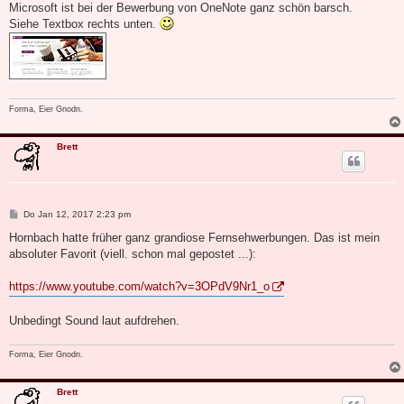
i
Microsoft ist bei der Bewerbung von OneNote ganz schön barsch.
t
Siehe Textbox rechts unten.
r
a
g
Forma, Eier Gnodn.
Brett
B
Do Jan 12, 2017 2:23 pm
e
i
Hornbach hatte früher ganz grandiose Fernsehwerbungen. Das ist mein
t
absoluter Favorit (viell. schon mal gepostet ...):
r
a
g
https://www.youtube.com/watch?v=3OPdV9Nr1_o
Unbedingt Sound laut aufdrehen.
Forma, Eier Gnodn.
Brett