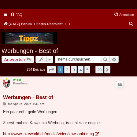
FAQ
Anmelden
S
[OATZ] Forum
Foren-Übersicht
u
c
h
Werbungen - Best of
e
Suche
Erweiterte
Antworten
Seite
1
von
29
1
2
3
4
5
29
Nächste
284 Beiträge
…
wiesl
Promillesau
Werbungen - Best of
B
Mo Apr 25, 2005 1:31 pm
e
i
Ein paar echt geile Werbungen..
t
r
a
Zuerst mal die Kawasaki Werbung, is echt sehr originell..
g
http://www.jokeworld.de/media/video/kawasaki.mpg