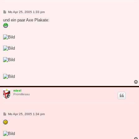
B
Mo Apr 25, 2005 1:33 pm
e
i
und ein paar Axe Plakate:
t
r
a
g
wiesl
Promillesau
B
Mo Apr 25, 2005 1:34 pm
e
i
t
r
a
g