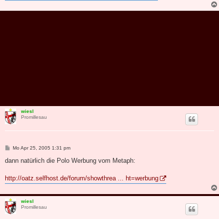
wiesl
Promillesau
B
Mo Apr 25, 2005 1:31 pm
e
i
dann natürlich die Polo Werbung vom Metaph:
t
r
a
http://oatz.selfhost.de/forum/showthrea ... ht=werbung
g
wiesl
Promillesau