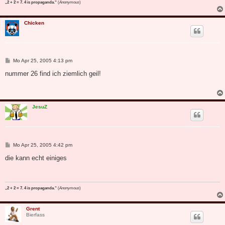
„2 + 2 = 7. 4 is propaganda.“
(
Anonymous
)
Chicken
B
Mo Apr 25, 2005 4:13 pm
e
i
nummer 26 find ich ziemlich geil!
t
r
a
g
JesuZ
B
Mo Apr 25, 2005 4:42 pm
e
i
die kann echt einiges
t
r
a
g
„2 + 2 = 7. 4 is propaganda.“
(
Anonymous
)
Grent
Bierfass