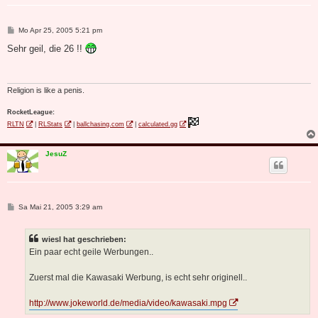
B
Mo Apr 25, 2005 5:21 pm
e
i
Sehr geil, die 26 !!
t
r
a
g
Religion is like a penis.
RocketLeague:
RLTN
|
RLStats
|
ballchasing.com
|
calculated.gg
JesuZ
B
Sa Mai 21, 2005 3:29 am
e
i
t
wiesl hat geschrieben:
r
a
Ein paar echt geile Werbungen..
g
Zuerst mal die Kawasaki Werbung, is echt sehr originell..
http://www.jokeworld.de/media/video/kawasaki.mpg