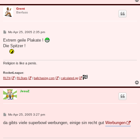
Grent
Bierfass
B
Mo Apr 25, 2005 2:35 pm
e
i
Extrem geile Plakate !
t
Die Spitzer !
r
a
g
Religion is like a penis.
RocketLeague:
RLTN
|
RLStats
|
ballchasing.com
|
calculated.gg
JesuZ
B
Mo Apr 25, 2005 3:27 pm
e
i
da gibts viele superbowl werbungen, einige sin recht gut
Werbungen
t
r
a
g