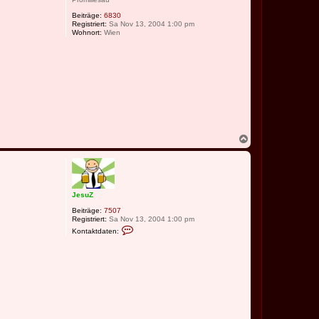
Beiträge:
6830
Registriert:
Sa Nov 13, 2004 1:00 pm
Wohnort:
Wien
N
a
c
h
o
b
JesuZ
e
n
Beiträge:
7507
Registriert:
Sa Nov 13, 2004 1:00 pm
K
Kontaktdaten:
o
n
t
a
k
t
d
a
t
e