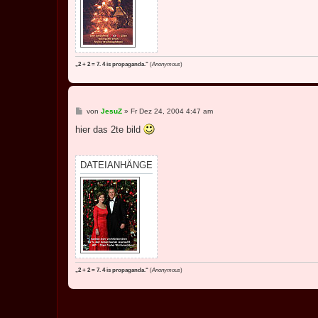
„2 + 2 = 7. 4 is propaganda.“
(
Anonymous
)
B
von
JesuZ
»
Fr Dez 24, 2004 4:47 am
e
i
hier das 2te bild
t
r
a
g
DATEIANHÄNGE
„2 + 2 = 7. 4 is propaganda.“
(
Anonymous
)