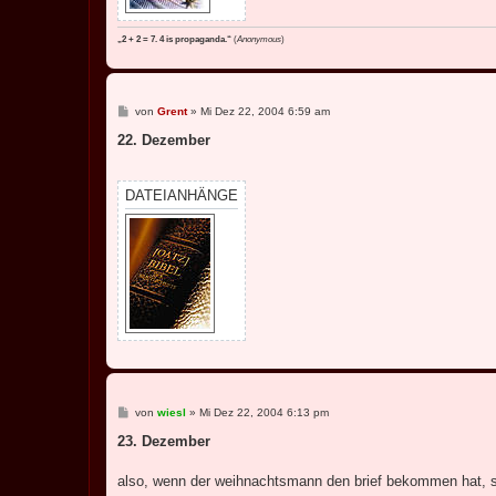
„2 + 2 = 7. 4 is propaganda.“
(
Anonymous
)
B
von
Grent
»
Mi Dez 22, 2004 6:59 am
e
i
22. Dezember
t
r
a
g
DATEIANHÄNGE
B
von
wiesl
»
Mi Dez 22, 2004 6:13 pm
e
i
23. Dezember
t
r
a
also, wenn der weihnachtsmann den brief bekommen hat, sol
g