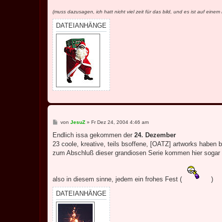
(muss dazusagen, ich hatt nicht viel zeit für das bild, und es ist auf ein
DATEIANHÄNGE
B
von
JesuZ
»
Fr Dez 24, 2004 4:46 am
e
i
Endlich issa gekommen der
24. Dezember
t
23 coole, kreative, teils bsoffene, [OATZ] artworks haben b
r
a
zum Abschluß dieser grandiosen Serie kommen hier sogar 2 b
g
also in diesem sinne, jedem ein frohes Fest (
)
DATEIANHÄNGE