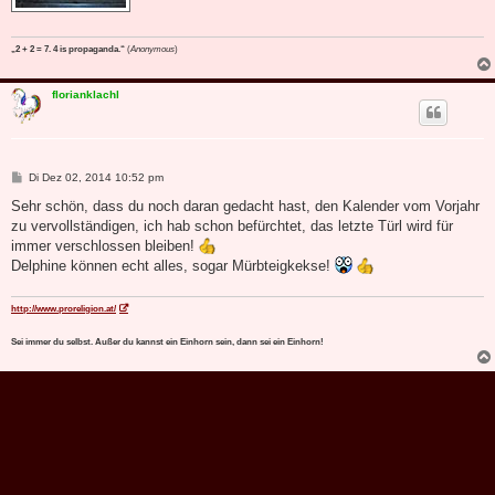
„2 + 2 = 7. 4 is propaganda.“
(
Anonymous
)
florianklachl
B
Di Dez 02, 2014 10:52 pm
e
i
Sehr schön, dass du noch daran gedacht hast, den Kalender vom Vorjahr
t
zu vervollständigen, ich hab schon befürchtet, das letzte Türl wird für
r
a
immer verschlossen bleiben!
g
Delphine können echt alles, sogar Mürbteigkekse!
http://www.proreligion.at/
Sei immer du selbst. Außer du kannst ein Einhorn sein, dann sei ein Einhorn!