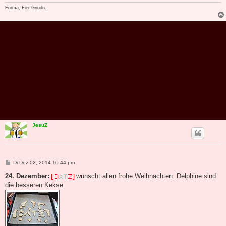
Forma, Eier Gnodn.
JesuZ
B
Di Dez 02, 2014 10:44 pm
e
i
24. Dezember:
wünscht allen frohe Weihnachten. Delphine sind
t
die besseren Kekse.
r
a
g