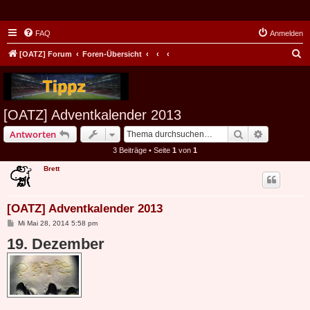
FAQ
Anmelden
S
[OATZ] Forum
Foren-Übersicht
u
c
h
[OATZ] Adventkalender 2013
e
Suche
Erweiterte
Antworten
3 Beiträge • Seite
1
von
1
Brett
[OATZ] Adventkalender 2013
B
Mi Mai 28, 2014 5:58 pm
e
19. Dezember
i
t
r
a
g