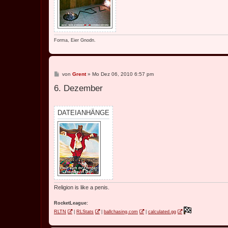
Forma, Eier Gnodn.
B
von
Grent
»
Mo Dez 06, 2010 6:57 pm
e
6. Dezember
i
t
r
a
g
DATEIANHÄNGE
Religion is like a penis.
RocketLeague:
RLTN
|
RLStats
|
ballchasing.com
|
calculated.gg