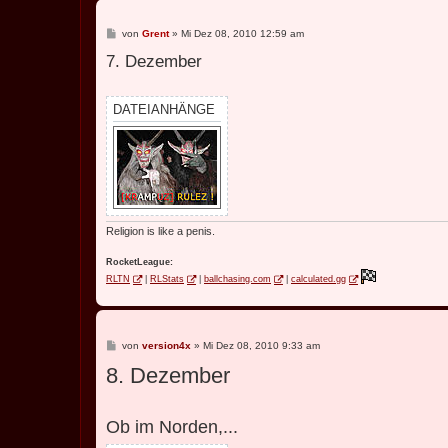
B
von
Grent
»
Mi Dez 08, 2010 12:59 am
e
7. Dezember
i
t
r
a
g
DATEIANHÄNGE
Religion is like a penis.
RocketLeague:
RLTN
|
RLStats
|
ballchasing.com
|
calculated.gg
B
von
version4x
»
Mi Dez 08, 2010 9:33 am
e
8. Dezember
i
t
r
a
g
Ob im Norden,...