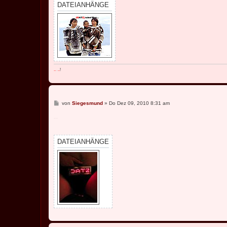
DATEIANHÄNGE
..
..
..
!
B
von
Siegesmund
»
Do Dez 09, 2010 8:31 am
e
i
9. Dezember
t
r
a
g
DATEIANHÄNGE