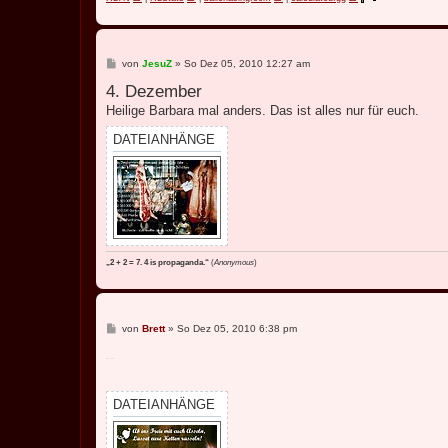
B
von
JesuZ
»
So Dez 05, 2010 12:27 am
e
4. Dezember
i
t
Heilige Barbara mal anders. Das ist alles nur für euch.
r
a
g
DATEIANHÄNGE
„2 + 2 = 7. 4 is propaganda.“
(
Anonymous
)
B
von
Brett
»
So Dez 05, 2010 6:38 pm
e
i
5. Dezember
t
r
a
g
DATEIANHÄNGE