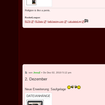
Religion is like a penis.
RocketLeague:
RLTN
|
RLStats
|
ballchasing.com
|
calculated.gg
B
von
JesuZ
»
Do Dez 02, 2010 5:12 pm
e
2. Dezember
i
t
r
a
Neue Erweiterung: Saufgelage
g
DATEIANHÄNGE