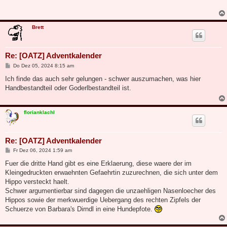
r
a
g
Brett
Re: [OATZ] Adventkalender
B
Do Dez 05, 2024 8:15 am
e
i
Ich finde das auch sehr gelungen - schwer auszumachen, was hier
t
Handbestandteil oder Goderlbestandteil ist.
r
a
g
florianklachl
Re: [OATZ] Adventkalender
B
Fr Dez 06, 2024 1:59 am
e
i
Fuer die dritte Hand gibt es eine Erklaerung, diese waere der im
t
Kleingedruckten erwaehnten Gefaehrtin zuzurechnen, die sich unter dem
r
a
Hippo versteckt haelt.
g
Schwer argumentierbar sind dagegen die unzaehligen Nasenloecher des
Hippos sowie der merkwuerdige Uebergang des rechten Zipfels der
Schuerze von Barbara's Dirndl in eine Hundepfote.