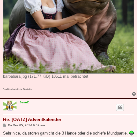
barbabara.jpg (171.77 KiB) 18511 mal betrachtet
*und ihre heimliche Gefährtin
JesuZ
Re: [OATZ] Adventkalender
B
Do Dez 05, 2024 6:59 am
e
i
Sehr nice, da stören garnicht die 3 Hände oder die schiefe Mundpartie.
t