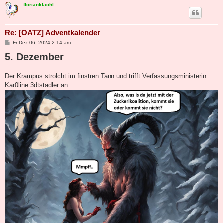
florianklachl
Re: [OATZ] Adventkalender
B
Fr Dez 06, 2024 2:14 am
e
5. Dezember
i
t
r
a
Der Krampus strolcht im finstren Tann und trifft Verfassungsministerin
g
Kar0line 3dtstadler an: