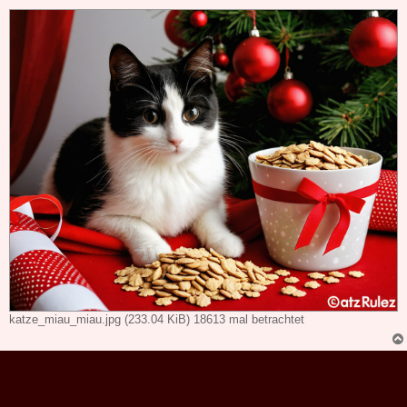
katze_miau_miau.jpg (233.04 KiB) 18613 mal betrachtet