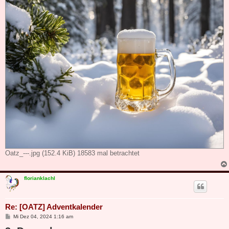
Oatz_---.jpg (152.4 KiB) 18583 mal betrachtet
florianklachl
Re: [OATZ] Adventkalender
B
Mi Dez 04, 2024 1:16 am
e
i