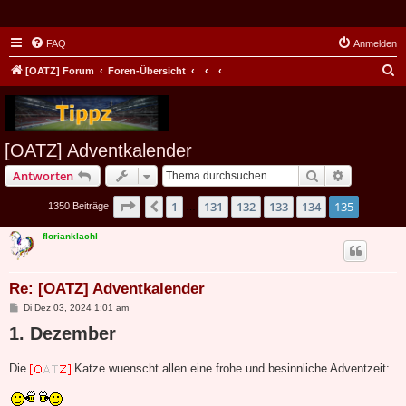
FAQ
Anmelden
S
[OATZ] Forum
Foren-Übersicht
u
c
h
[OATZ] Adventkalender
e
Suche
Erweiterte
Antworten
Seite
135
von
135
1
131
132
133
134
135
Vorherige
1350 Beiträge
…
florianklachl
Re: [OATZ] Adventkalender
B
Di Dez 03, 2024 1:01 am
e
1. Dezember
i
t
r
a
Die
Katze wuenscht allen eine frohe und besinnliche Adventzeit:
g