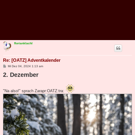
florianklachl
Re: [OATZ] Adventkalender
B
Mi Dez 04, 2024 1:13 am
e
2. Dezember
i
t
r
a
g
"Na also!" sprach Zarapr:OATZ:tra: