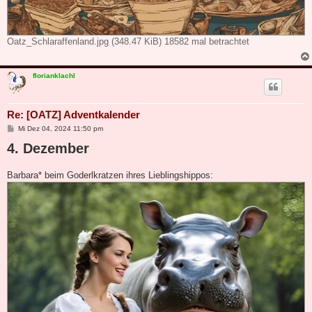
Oatz_Schlaraffenland.jpg (348.47 KiB) 18582 mal betrachtet
florianklachl
Re: [OATZ] Adventkalender
B
Mi Dez 04, 2024 11:50 pm
e
4. Dezember
i
t
r
a
Barbara* beim Goderlkratzen ihres Lieblingshippos:
g