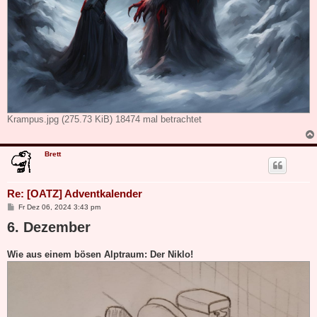
Krampus.jpg (275.73 KiB) 18474 mal betrachtet
Brett
Re: [OATZ] Adventkalender
B
Fr Dez 06, 2024 3:43 pm
e
6. Dezember
i
t
r
a
Wie aus einem bösen Alptraum: Der Niklo!
g