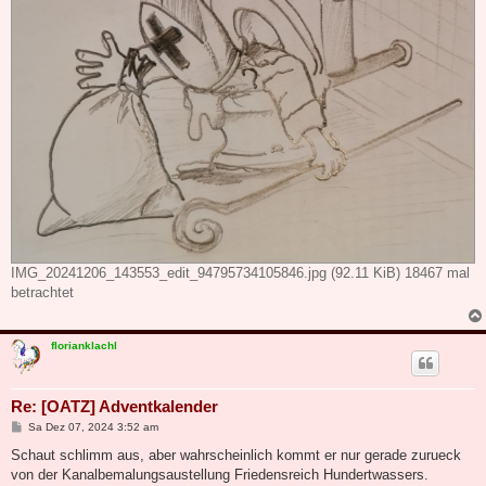
IMG_20241206_143553_edit_94795734105846.jpg (92.11 KiB) 18467 mal
betrachtet
florianklachl
Re: [OATZ] Adventkalender
B
Sa Dez 07, 2024 3:52 am
e
i
Schaut schlimm aus, aber wahrscheinlich kommt er nur gerade zurueck
t
von der Kanalbemalungsaustellung Friedensreich Hundertwassers.
r