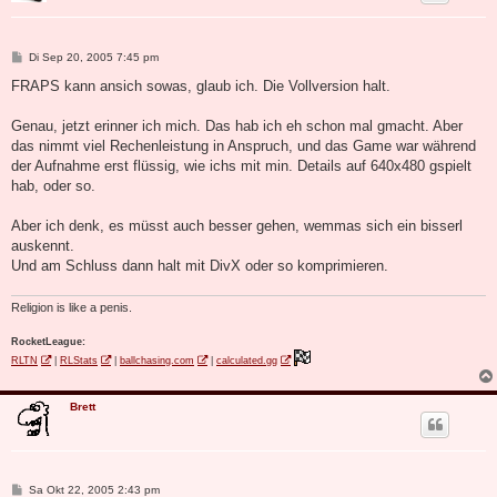
B
Di Sep 20, 2005 7:45 pm
e
i
FRAPS kann ansich sowas, glaub ich. Die Vollversion halt.
t
r
a
Genau, jetzt erinner ich mich. Das hab ich eh schon mal gmacht. Aber
g
das nimmt viel Rechenleistung in Anspruch, und das Game war während
der Aufnahme erst flüssig, wie ichs mit min. Details auf 640x480 gspielt
hab, oder so.
Aber ich denk, es müsst auch besser gehen, wemmas sich ein bisserl
auskennt.
Und am Schluss dann halt mit DivX oder so komprimieren.
Religion is like a penis.
RocketLeague:
RLTN
|
RLStats
|
ballchasing.com
|
calculated.gg
Brett
B
Sa Okt 22, 2005 2:43 pm