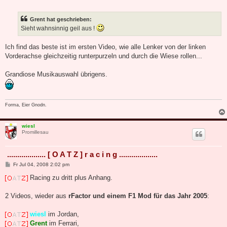
e
i
t
Grent hat geschrieben:
r
a
Sieht wahnsinnig geil aus !
g
Ich find das beste ist im ersten Video, wie alle Lenker von der linken
Vorderachse gleichzeitig runterpurzeln und durch die Wiese rollen...
Grandiose Musikauswahl übrigens.
Forma, Eier Gnodn.
wiesl
Promillesau
................... [ O A T Z ] r a c i n g ...................
B
Fr Jul 04, 2008 2:02 pm
e
i
Racing zu dritt plus Anhang.
t
r
a
2 Videos, wieder aus
rFactor und einem F1 Mod für das Jahr 2005
:
g
wiesl
im Jordan,
Grent
im Ferrari,