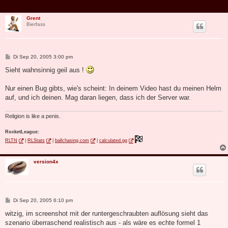
Grent
Bierfass
B
Di Sep 20, 2005 3:00 pm
e
i
Sieht wahnsinnig geil aus !
t
r
a
Nur einen Bug gibts, wie's scheint: In deinem Video hast du meinen Helm
g
auf, und ich deinen. Mag daran liegen, dass ich der Server war.
Religion is like a penis.
RocketLeague:
RLTN
|
RLStats
|
ballchasing.com
|
calculated.gg
version4x
B
Di Sep 20, 2005 6:10 pm
e
i
witzig, im screenshot mit der runtergeschraubten auflösung sieht das
t
szenario überraschend realistisch aus - als wäre es echte formel 1
r