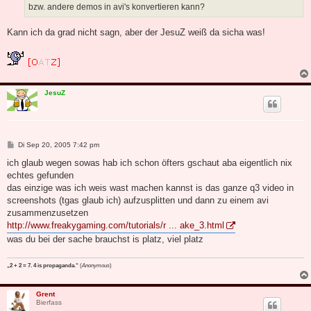
bzw. andere demos in avi's konvertieren kann?
Kann ich da grad nicht sagn, aber der JesuZ weiß da sicha was!
JesuZ
B
Di Sep 20, 2005 7:42 pm
e
i
ich glaub wegen sowas hab ich schon öfters gschaut aba eigentlich nix
t
echtes gefunden
r
a
das einzige was ich weis wast machen kannst is das ganze q3 video in
g
screenshots (tgas glaub ich) aufzusplitten und dann zu einem avi
zusammenzusetzen
http://www.freakygaming.com/tutorials/r ... ake_3.html
was du bei der sache brauchst is platz, viel platz
„2 + 2 = 7. 4 is propaganda.“
(
Anonymous
)
Grent
Bierfass