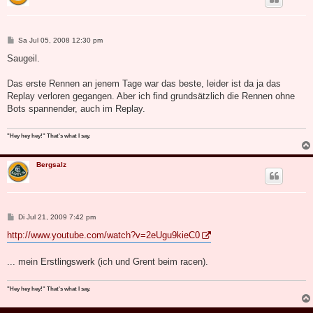
B
Sa Jul 05, 2008 12:30 pm
e
i
Saugeil.
t
r
a
Das erste Rennen an jenem Tage war das beste, leider ist da ja das
g
Replay verloren gegangen. Aber ich find grundsätzlich die Rennen ohne
Bots spannender, auch im Replay.
"Hey hey hey!" That's what I say.
Bergsalz
B
Di Jul 21, 2009 7:42 pm
e
i
http://www.youtube.com/watch?v=2eUgu9kieC0
t
r
a
... mein Erstlingswerk (ich und Grent beim racen).
g
"Hey hey hey!" That's what I say.