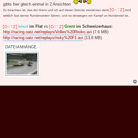
gibts hier gleich einmal in 2 Ansichten.
Zu beachten ist, das der Grent und ich auf dieser Strecke momentan dank
mod
wirklich fast idente Rundenzeiten fahren, und es deswegen ein Kampf un Hunderstel ist..
wiesl
im Flat
vs
Grent
im Schweizerhaus:
http://racing.oatz.net/replays/Volles%20Risiko.avi
(7.6 MB)
http://racing.oatz.net/replays/risky%20F1.avi
(13,8 MB)
DATEIANHÄNGE