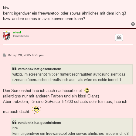
a
g
btw.
kennt irgendwer ein freewaretool oder sowas ähnliches mit dem ich q3
bzw. andere demos in avi's konvertieren kann?
wiesl
Promillesau
B
Di Sep 20, 2005 6:25 pm
e
i
t
version4x hat geschrieben:
r
a
witzig, im screenshot mit der runtergeschraubten auflösung sieht das
g
szenario überraschend realistisch aus - als wäre es echte formel 1
Den Screenshot hab ich auch nachbearbeitet.
(allerdigns nur mit anderen Farben und ein bissl Glanz)
Aber trotzdem, für eine GeForce Ti4200 schauts sehr fein aus, hab ich
ma auch dacht.
version4x hat geschrieben:
btw.
kennt irgendwer ein freewaretool oder sowas ähnliches mit dem ich q3