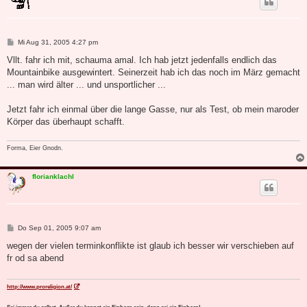
B
Mi Aug 31, 2005 4:27 pm
e
i
Vllt. fahr ich mit, schauma amal. Ich hab jetzt jedenfalls endlich das
t
Mountainbike ausgewintert. Seinerzeit hab ich das noch im März gemacht
r
a
... man wird älter ... und unsportlicher ...
g
Jetzt fahr ich einmal über die lange Gasse, nur als Test, ob mein maroder
Körper das überhaupt schafft.
Forma, Eier Gnodn.
florianklachl
B
Do Sep 01, 2005 9:07 am
e
i
wegen der vielen terminkonflikte ist glaub ich besser wir verschieben auf
t
fr od sa abend
r
a
g
http://www.proreligion.at/