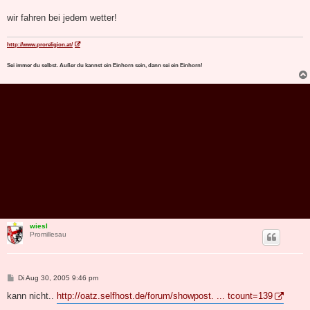
wir fahren bei jedem wetter!
http://www.proreligion.at/
Sei immer du selbst. Außer du kannst ein Einhorn sein, dann sei ein Einhorn!
wiesl
Promillesau
B
Di Aug 30, 2005 9:46 pm
e
i
kann nicht..
http://oatz.selfhost.de/forum/showpost. ... tcount=139
t