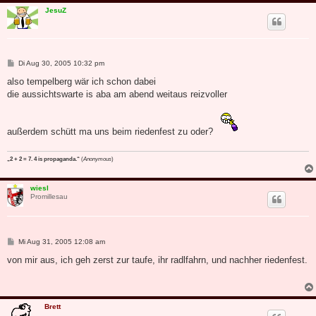
JesuZ
B
Di Aug 30, 2005 10:32 pm
e
i
also tempelberg wär ich schon dabei
t
die aussichtswarte is aba am abend weitaus reizvoller
r
a
g
außerdem schütt ma uns beim riedenfest zu oder?
„2 + 2 = 7. 4 is propaganda.“
(
Anonymous
)
wiesl
Promillesau
B
Mi Aug 31, 2005 12:08 am
e
i
von mir aus, ich geh zerst zur taufe, ihr radlfahrn, und nachher riedenfest.
t
r
a
g
Brett