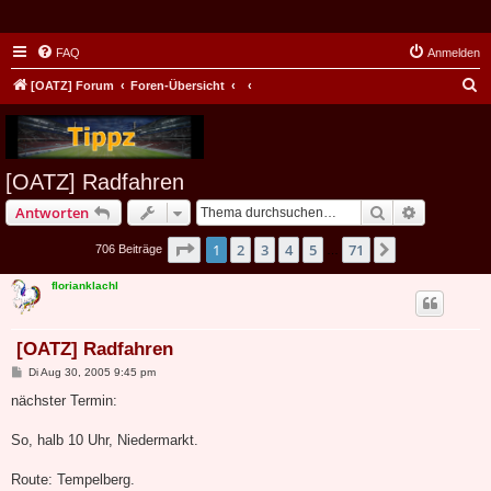
FAQ
Anmelden
S
[OATZ] Forum
Foren-Übersicht
u
c
h
[OATZ] Radfahren
e
Suche
Erweiterte
Antworten
Seite
1
von
71
1
2
3
4
5
71
Nächste
706 Beiträge
…
florianklachl
[OATZ] Radfahren
B
Di Aug 30, 2005 9:45 pm
e
i
nächster Termin:
t
r
a
So, halb 10 Uhr, Niedermarkt.
g
Route: Tempelberg.