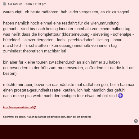
B
Sa Mai 06, 2006 11:19 pm
e
i
waren eigtl. eh heute radfahren, hab leider vergessen, es dir zu sagen!
t
r
a
haben nämlich noch einmal eine testfahrt für die wienumrundung
g
gemacht. sind bis nach liesing hinunter innerhalb von einem halben tag,
was heißt dass die kompletttour (klosterneuburg - sievering - sofienalpe -
hütteldorf - lainzer tiergarten - laab - perchtoldsdorf - liesing - lobau -
marchfeld - hirschstetten - korneuburg) innerhalb von einem tag
zumindest theoretisch machbar ist!
bin aber für kleine touren zwischendurch an sich immer zu haben
(insbesondere in der früh zum munterwerden, außerdem ist da die luft am
besten)
möchte mir aber, bevor ich das nächste mal radfahren geh, beim baumax
einen prostata-gesundheitssattel kaufen. ich hab nämlich das gefühl,
dass meine psa-werte nach der heutigen tour etwas erhöht sind
http://www.proreligion.at/
Sei immer du selbst. Außer du kannst ein Einhorn sein, dann sei ein Einhorn!