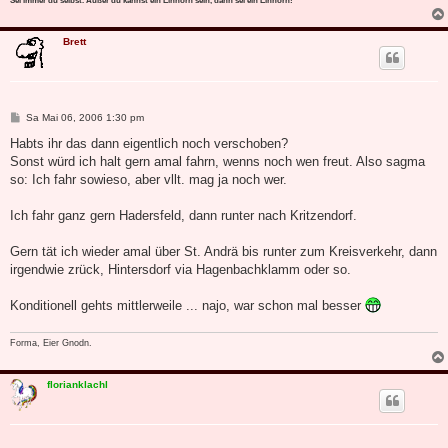
Sei immer du selbst. Außer du kannst ein Einhorn sein, dann sei ein Einhorn!
Brett
B
Sa Mai 06, 2006 1:30 pm
e
i
Habts ihr das dann eigentlich noch verschoben?
t
Sonst würd ich halt gern amal fahrn, wenns noch wen freut. Also sagma
r
a
so: Ich fahr sowieso, aber vllt. mag ja noch wer.
g
Ich fahr ganz gern Hadersfeld, dann runter nach Kritzendorf.
Gern tät ich wieder amal über St. Andrä bis runter zum Kreisverkehr, dann
irgendwie zrück, Hintersdorf via Hagenbachklamm oder so.
Konditionell gehts mittlerweile ... najo, war schon mal besser
Forma, Eier Gnodn.
florianklachl