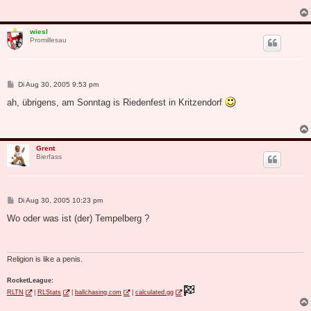
r
a
g
wiesl
Promillesau
B
Di Aug 30, 2005 9:53 pm
e
i
ah, übrigens, am Sonntag is Riedenfest in Kritzendorf
t
r
a
g
Grent
Bierfass
B
Di Aug 30, 2005 10:23 pm
e
i
Wo oder was ist (der) Tempelberg ?
t
r
a
g
Religion is like a penis.
RocketLeague:
RLTN
|
RLStats
|
ballchasing.com
|
calculated.gg