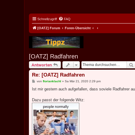
Schnellzugriff
FAQ
[OATZ] Forum
Foren-Übersicht
[OATZ] Radfahren
Antworten
Re: [OATZ] Radfahren
B
von
florianklachl
»
Sa Mär 21, 2020 2:29 pm
e
i
Ist mir gestern auch aufgefallen, dass soviele Radfahrer a
t
r
a
Dazu passt der folgende Witz:
g