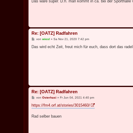
i
Das wäre super. D.h. man kommt in ca. bei der Sporthalle 
t
r
a
g
Re: [OATZ] Radfahren
B
von
wiesl
»
Sa Nov 21, 2020 7:42 pm
e
i
Das wird echt Zeit, freut mich für euch, dass dort das radel
t
r
a
g
Re: [OATZ] Radfahren
B
von
Osterhasi
»
Fr Jun 04, 2021 4:40 pm
e
i
https://fm4.orf.at/stories/3015460/
t
r
a
Rad selber bauen
g