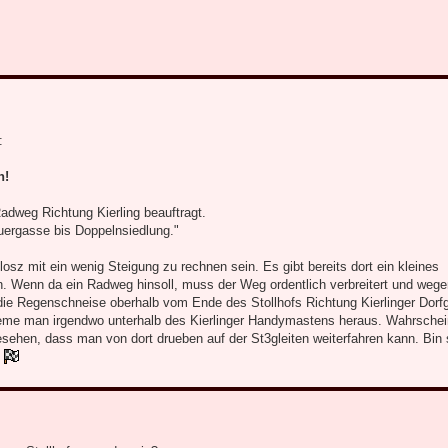
.
:
n!
adweg Richtung Kierling beauftragt.
ergasse bis Doppelnsiedlung."
osz mit ein wenig Steigung zu rechnen sein. Es gibt bereits dort ein kleines
en. Wenn da ein Radweg hinsoll, muss der Weg ordentlich verbreitert und wegen
ie Regenschneise oberhalb vom Ende des Stollhofs Richtung Kierlinger Dorf
me man irgendwo unterhalb des Kierlinger Handymastens heraus. Wahrschein
esehen, dass man von dort drueben auf der St3gleiten weiterfahren kann. Bin
.