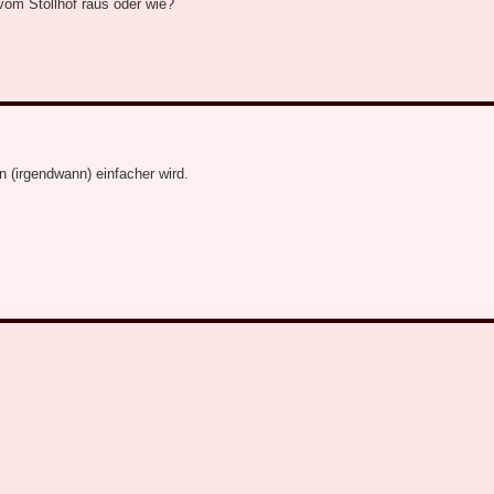
vom Stollhof raus oder wie?
n (irgendwann) einfacher wird.