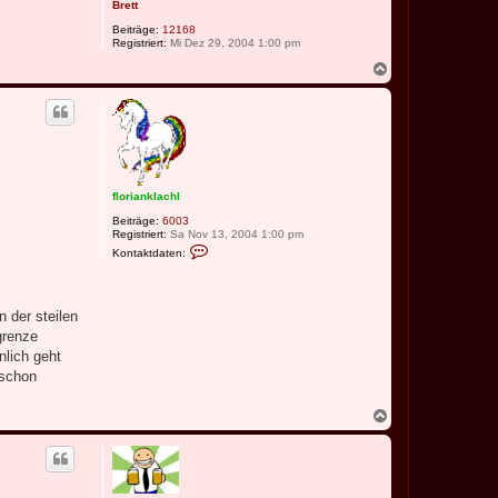
Brett
Beiträge:
12168
Registriert:
Mi Dez 29, 2004 1:00 pm
N
a
c
h
o
b
e
n
florianklachl
Beiträge:
6003
Registriert:
Sa Nov 13, 2004 1:00 pm
K
Kontaktdaten:
o
n
t
a
k
 der steilen
t
grenze
d
a
lich geht
t
 schon
e
n
v
N
o
a
n
c
f
h
l
o
o
r
b