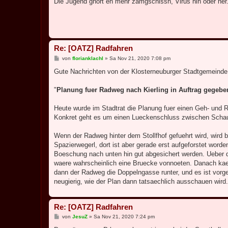
Die Jugend ghört eh mehr zamgschissn, Virus hin oder her
t
r
a
g
Re: [OATZ] Radfahren
B
von
florianklachl
»
Sa Nov 21, 2020 7:08 pm
e
i
Gute Nachrichten von der Klosterneuburger Stadtgemeinde
t
r
a
"
Planung fuer Radweg nach Kierling in Auftrag gegebe
g
Heute wurde im Stadtrat die Planung fuer einen Geh- und R
Konkret geht es um einen Lueckenschluss zwischen Schau
Wenn der Radweg hinter dem Stollfhof gefuehrt wird, wird bl
Spazierwegerl, dort ist aber gerade erst aufgeforstet word
Boeschung nach unten hin gut abgesichert werden. Ueber d
waere wahrscheinlich eine Bruecke vonnoeten. Danach kae
dann der Radweg die Doppelngasse runter, und es ist vorg
neugierig, wie der Plan dann tatsaechlich ausschauen wird
Re: [OATZ] Radfahren
B
von
JesuZ
»
Sa Nov 21, 2020 7:24 pm
e