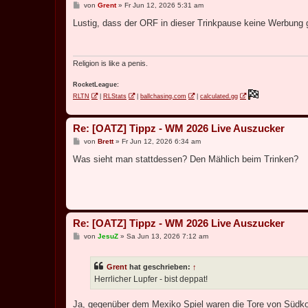
B
von
Grent
»
Fr Jun 12, 2026 5:31 am
e
i
Lustig, dass der ORF in dieser Trinkpause keine Werbung
t
r
a
g
Religion is like a penis.
RocketLeague:
RLTN
|
RLStats
|
ballchasing.com
|
calculated.gg
Re: [OATZ] Tippz - WM 2026 Live Auszucker
B
von
Brett
»
Fr Jun 12, 2026 6:34 am
e
i
Was sieht man stattdessen? Den Mählich beim Trinken?
t
r
a
g
Re: [OATZ] Tippz - WM 2026 Live Auszucker
B
von
JesuZ
»
Sa Jun 13, 2026 7:12 am
e
i
t
Grent
hat geschrieben:
↑
r
a
Herrlicher Lupfer - bist deppat!
g
Ja, gegenüber dem Mexiko Spiel waren die Tore von Südko