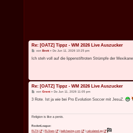
Re: [OATZ] Tippz - WM 2026 Live Auszucker
B
von
Brett
»
Do Jun 11, 2026 10:25 pm
e
i
Ich steh voll auf die lippenstiftroten Strümpfe der Mexikane
t
r
a
g
Re: [OATZ] Tippz - WM 2026 Live Auszucker
B
von
Grent
»
Do Jun 11, 2026 11:05 pm
e
i
3 Rote. Ist ja wie bei Pro Evolution Soccer mit JesuZ.
t
r
a
g
Religion is like a penis.
RocketLeague:
RLTN
|
RLStats
|
ballchasing.com
|
calculated.gg