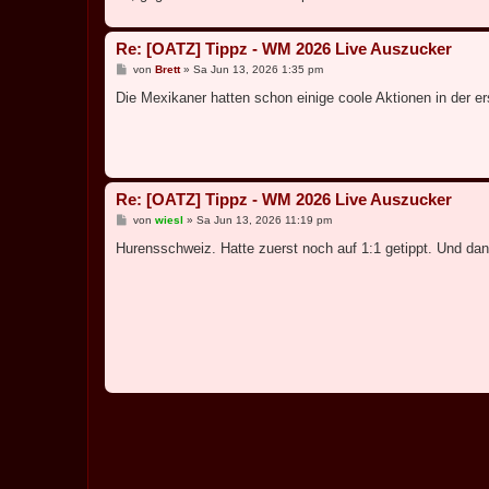
Re: [OATZ] Tippz - WM 2026 Live Auszucker
B
von
Brett
»
Sa Jun 13, 2026 1:35 pm
e
i
Die Mexikaner hatten schon einige coole Aktionen in der ers
t
r
a
g
Re: [OATZ] Tippz - WM 2026 Live Auszucker
B
von
wiesl
»
Sa Jun 13, 2026 11:19 pm
e
i
Hurensschweiz. Hatte zuerst noch auf 1:1 getippt. Und dan
t
r
a
g