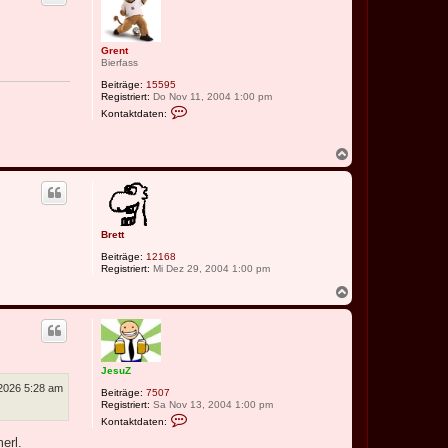
a
o
t
b
e
e
n
Grent
n
v
Bierfass
o
n
Beiträge:
15595
G
Registriert:
Do Nov 11, 2004 1:00 pm
r
K
e
Kontaktdaten:
o
n
n
t
t
N
a
a
k
c
t
d
h
a
o
t
b
e
Brett
e
n
n
v
Beiträge:
12168
o
Registriert:
Mi Dez 29, 2004 1:00 pm
n
G
N
r
a
e
c
n
h
t
o
b
JesuZ
e
n
 2026 5:28 am
Beiträge:
7507
Registriert:
Sa Nov 13, 2004 1:00 pm
K
Kontaktdaten:
o
n
erl.