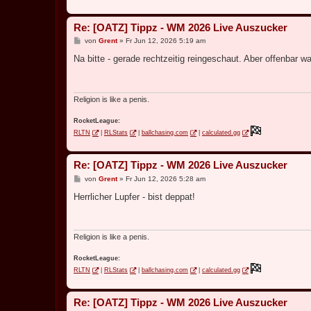
Re: [OATZ] Tippz - WM 2026 Live Auszucker
B
von
Grent
»
Fr Jun 12, 2026 5:19 am
e
i
Na bitte - gerade rechtzeitig reingeschaut. Aber offenbar w
t
r
a
g
Religion is like a penis.
RocketLeague:
RLTN
|
RLStats
|
ballchasing.com
|
calculated.gg
Re: [OATZ] Tippz - WM 2026 Live Auszucker
B
von
Grent
»
Fr Jun 12, 2026 5:28 am
e
i
Herrlicher Lupfer - bist deppat!
t
r
a
g
Religion is like a penis.
RocketLeague:
RLTN
|
RLStats
|
ballchasing.com
|
calculated.gg
Re: [OATZ] Tippz - WM 2026 Live Auszucker