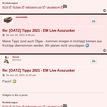
RocketLeague:
RLTN
|
RLStats
|
ballchasing.com
|
calculated.gg
version4x
Re: [OATZ] Tippz 2021 - EM Live Auszucker
B
Do Jun 10, 2021 9:49 pm
e
i
Meine Tippz (und auch Olgas - kommen morgen in kicktipp) können aus
t
Kicktipp übernommen werden. Wir planen nicht umzutippen
r
a
g
Grent
Bierfass
Re: [OATZ] Tippz 2021 - EM Live Auszucker
B
Do Jun 10, 2021 11:20 pm
e
i
Passt!
t
r
a
g
Religion is like a penis.
RocketLeague:
RLTN
|
RLStats
|
ballchasing.com
|
calculated.gg