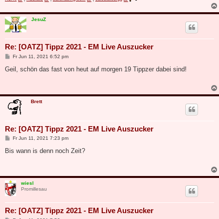
JesuZ
Re: [OATZ] Tippz 2021 - EM Live Auszucker
B
Fr Jun 11, 2021 6:52 pm
e
i
Geil, schön das fast von heut auf morgen 19 Tippzer dabei sind!
t
r
a
g
Brett
Re: [OATZ] Tippz 2021 - EM Live Auszucker
B
Fr Jun 11, 2021 7:23 pm
e
i
Bis wann is denn noch Zeit?
t
r
a
g
wiesl
Promillesau
Re: [OATZ] Tippz 2021 - EM Live Auszucker