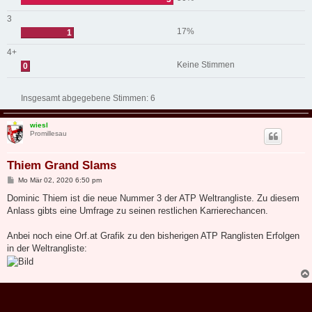
3
17%
1
4+
Keine Stimmen
0
Insgesamt abgegebene Stimmen:
6
wiesl
Promillesau
Thiem Grand Slams
B
Mo Mär 02, 2020 6:50 pm
e
i
Dominic Thiem ist die neue Nummer 3 der ATP Weltrangliste. Zu diesem
t
Anlass gibts eine Umfrage zu seinen restlichen Karrierechancen.
r
a
g
Anbei noch eine Orf.at Grafik zu den bisherigen ATP Ranglisten Erfolgen
in der Weltrangliste: