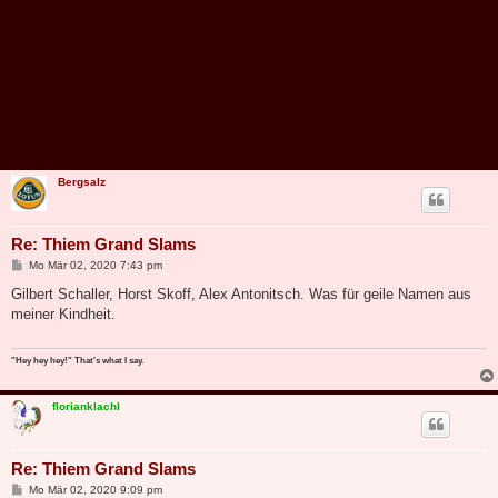
Bergsalz
Re: Thiem Grand Slams
B
Mo Mär 02, 2020 7:43 pm
e
i
Gilbert Schaller, Horst Skoff, Alex Antonitsch. Was für geile Namen aus
t
meiner Kindheit.
r
a
g
"Hey hey hey!" That's what I say.
florianklachl
Re: Thiem Grand Slams
B
Mo Mär 02, 2020 9:09 pm