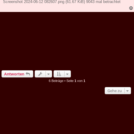
Screenshot 2024-06-12 082607.png (61.67 KiB) 9043 mal betrachtet
Antworten
6 Beiträge • Seite
1
von
1
Gehe zu