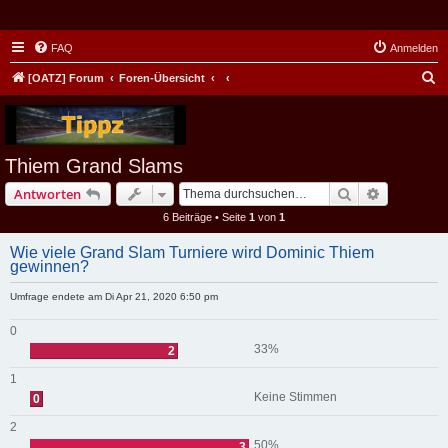
FAQ
Anmelden
S
[OATZ] Forum
Foren-Übersicht
u
c
h
Thiem Grand Slams
e
Suche
Erweiterte
Antworten
6 Beiträge • Seite
1
von
1
Wie viele Grand Slam Turniere wird Dominic Thiem
gewinnen?
Umfrage endete am Di Apr 21, 2020 6:50 pm
0
33%
2
1
Keine Stimmen
0
2
50%
3