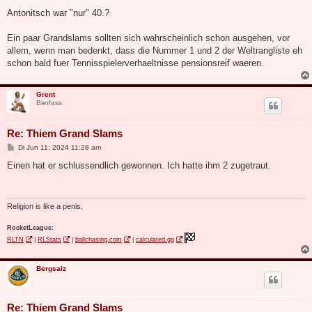
e
i
Antonitsch war "nur" 40.?
t
r
a
Ein paar Grandslams sollten sich wahrscheinlich schon ausgehen, vor
g
allem, wenn man bedenkt, dass die Nummer 1 und 2 der Weltrangliste eh
schon bald fuer Tennisspielerverhaeltnisse pensionsreif waeren.
Grent
Bierfass
Re: Thiem Grand Slams
B
Di Jun 11, 2024 11:28 am
e
i
Einen hat er schlussendlich gewonnen. Ich hatte ihm 2 zugetraut.
t
r
a
g
Religion is like a penis.
RocketLeague:
RLTN
|
RLStats
|
ballchasing.com
|
calculated.gg
Bergsalz
Re: Thiem Grand Slams