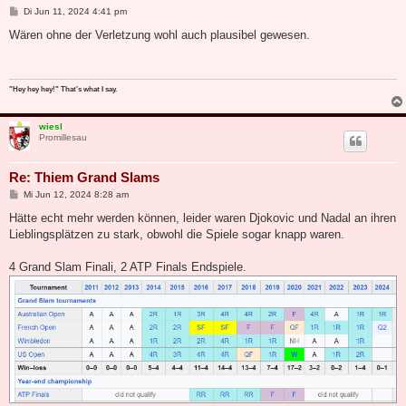
B
Di Jun 11, 2024 4:41 pm
e
i
Wären ohne der Verletzung wohl auch plausibel gewesen.
t
r
a
g
"Hey hey hey!" That's what I say.
wiesl
Promillesau
Re: Thiem Grand Slams
B
Mi Jun 12, 2024 8:28 am
e
i
Hätte echt mehr werden können, leider waren Djokovic und Nadal an ihren
t
Lieblingsplätzen zu stark, obwohl die Spiele sogar knapp waren.
r
a
g
4 Grand Slam Finali, 2 ATP Finals Endspiele.