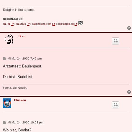
a
g
Religion is like a penis.
RocketLeague:
RLTN
|
RLStats
|
ballchasing.com
|
calculated.gg
Brett
B
Mi Mai 24, 2006 7:42 pm
e
i
Arztattest: Beulenpest.
t
r
a
Du bist: Buddhist.
g
Forma, Eier Gnodn.
Chicken
B
Mi Mai 24, 2006 10:53 pm
e
i
Wo bist, Bovist?