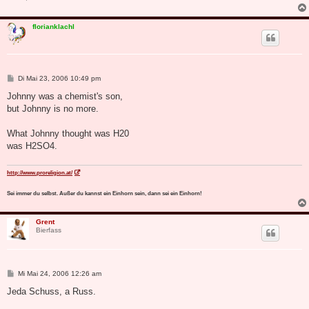
florianklachl
B
Di Mai 23, 2006 10:49 pm
e
i
Johnny was a chemist's son,
t
but Johnny is no more.
r
a
g
What Johnny thought was H20
was H2SO4.
http://www.proreligion.at/
Sei immer du selbst. Außer du kannst ein Einhorn sein, dann sei ein Einhorn!
Grent
Bierfass
B
Mi Mai 24, 2006 12:26 am
e
i
Jeda Schuss, a Russ.
t
r