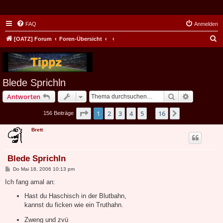
FAQ
Anmelden
S
[OATZ] Forum
Foren-Übersicht
u
c
h
Blede Sprichln
e
Suche
Erweiterte
Antworten
Seite
1
von
16
1
2
3
4
5
16
Nächste
156 Beiträge
…
Brett
Blede Sprichln
B
Do Mai 18, 2006 10:13 pm
e
i
Ich fang amal an:
t
r
Hast du Haschisch in der Blutbahn,
a
kannst du ficken wie ein Truthahn.
g
Zweng und zvü