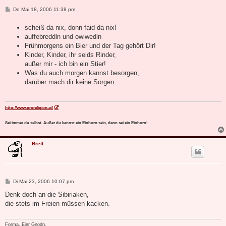
B
Do Mai 18, 2006 11:38 pm
e
i
scheiß da nix, donn faid da nix!
t
r
auffebreddln und owiwedln
a
Frühmorgens ein Bier und der Tag gehört Dir!
g
Kinder, Kinder, ihr seids Rinder,
außer mir - ich bin ein Stier!
Was du auch morgen kannst besorgen,
darüber mach dir keine Sorgen
http://www.proreligion.at/
Sei immer du selbst. Außer du kannst ein Einhorn sein, dann sei ein Einhorn!
Brett
B
Di Mai 23, 2006 10:07 pm
e
i
Denk doch an die Sibiriaken,
t
die stets im Freien müssen kacken.
r
a
g
Forma, Eier Gnodn.