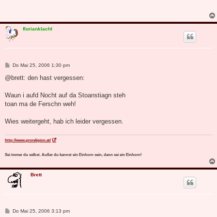
t
r
a
g
florianklachl
B
Do Mai 25, 2006 1:30 pm
e
i
@brett: den hast vergessen:
t
r
a
Waun i aufd Nocht auf da Stoanstiagn steh
g
toan ma de Ferschn weh!
Wies weitergeht, hab ich leider vergessen.
http://www.proreligion.at/
Sei immer du selbst. Außer du kannst ein Einhorn sein, dann sei ein Einhorn!
Brett
B
Do Mai 25, 2006 3:13 pm
e