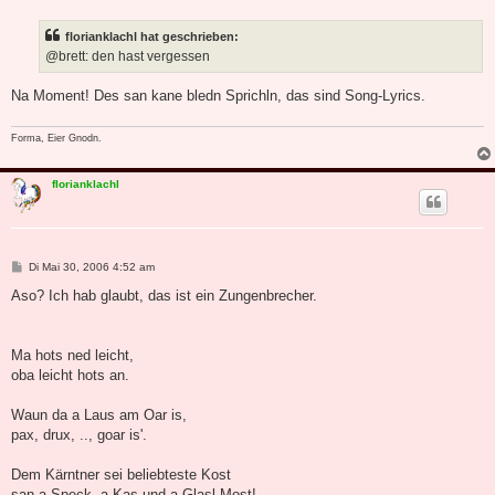
i
t
florianklachl hat geschrieben:
r
a
@brett: den hast vergessen
g
Na Moment! Des san kane bledn Sprichln, das sind Song-Lyrics.
Forma, Eier Gnodn.
florianklachl
B
Di Mai 30, 2006 4:52 am
e
i
Aso? Ich hab glaubt, das ist ein Zungenbrecher.
t
r
a
g
Ma hots ned leicht,
oba leicht hots an.
Waun da a Laus am Oar is,
pax, drux, .., goar is'.
Dem Kärntner sei beliebteste Kost
san a Speck, a Kas und a Glasl Most!