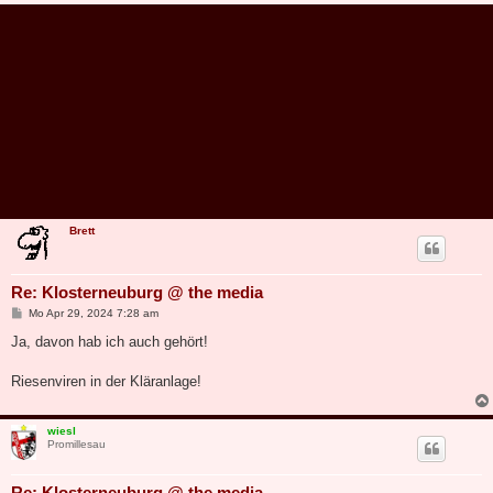
Brett
Re: Klosterneuburg @ the media
B
Mo Apr 29, 2024 7:28 am
e
i
Ja, davon hab ich auch gehört!
t
r
a
Riesenviren in der Kläranlage!
g
wiesl
Promillesau
Re: Klosterneuburg @ the media