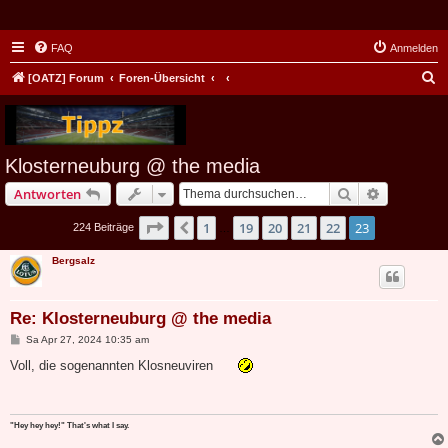
FAQ
Anmelden
S
[OATZ] Forum
Foren-Übersicht
u
c
h
Klosterneuburg @ the media
e
Suche
Erweiterte
Antworten
Seite
23
von
23
1
19
20
21
22
23
Vorherige
224 Beiträge
…
Bergsalz
Re: Klosterneuburg @ the media
B
Sa Apr 27, 2024 10:35 am
e
i
Voll, die sogenannten Klosneuviren
t
r
a
g
"Hey hey hey!" That's what I say.