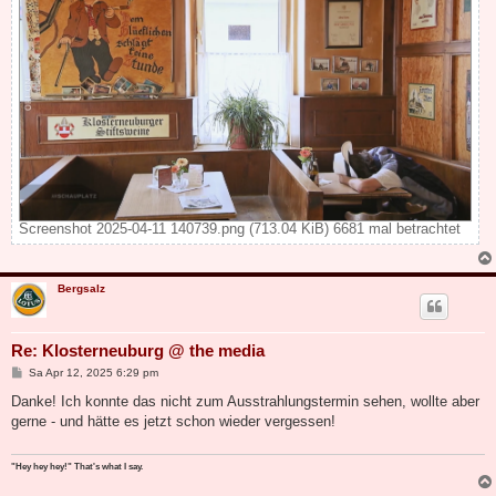
Screenshot 2025-04-11 140739.png (713.04 KiB) 6681 mal betrachtet
Bergsalz
Re: Klosterneuburg @ the media
B
Sa Apr 12, 2025 6:29 pm
e
i
Danke! Ich konnte das nicht zum Ausstrahlungstermin sehen, wollte aber
t
gerne - und hätte es jetzt schon wieder vergessen!
r
a
g
"Hey hey hey!" That's what I say.