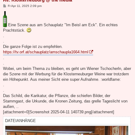
B
Fr Apr 11, 2025 2:09 pm
e
i
t
r
a
Eine Szene aus am Schauplatz "Im Beisl am Eck". Ein echtes
g
Prachtstück.
.
.
Die ganze Folge ist zu empfehlen.
https://tv.orf.at/schauplatz/amschaupla1664.html
.
.
Wobei, um beim Thema zu bleiben, es geht um Wiener Tschocherln, aber
die Szene mit der Werbung für die Klosterneuburger Weine war trotzdem
ein Höhepunkt. Aus meiner Sicht eine super Aufnahme. :worldfame:
.
.
Das Schild, die Karikatur, die Pflanze, die schiefen Bilder, der
Stammgast, die Urkunde, die Kronen Zeitung, das grelle Tageslicht von
außen, ..
[attachment=0]Screenshot 2025-04-11 140739.png[/attachment]
DATEIANHÄNGE