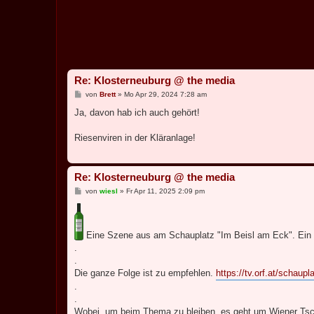
Re: Klosterneuburg @ the media
B
von
Brett
»
Mo Apr 29, 2024 7:28 am
e
i
Ja, davon hab ich auch gehört!
t
r
a
Riesenviren in der Kläranlage!
g
Re: Klosterneuburg @ the media
B
von
wiesl
»
Fr Apr 11, 2025 2:09 pm
e
i
t
r
a
Eine Szene aus am Schauplatz "Im Beisl am Eck". Ein
g
.
.
Die ganze Folge ist zu empfehlen.
https://tv.orf.at/schau
.
.
Wobei, um beim Thema zu bleiben, es geht um Wiener Tsch