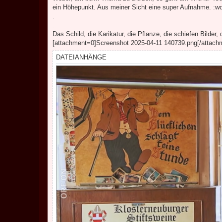
ein Höhepunkt. Aus meiner Sicht eine super Aufnahme. :w
.
.
Das Schild, die Karikatur, die Pflanze, die schiefen Bilder
[attachment=0]Screenshot 2025-04-11 140739.png[/attach
DATEIANHÄNGE