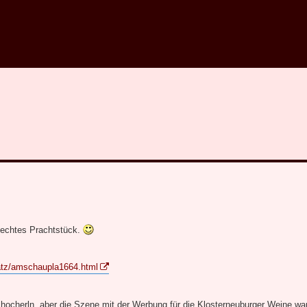
 echtes Prachtstück.
platz/amschaupla1664.html
ocherln, aber die Szene mit der Werbung für die Klosterneuburger Weine wa