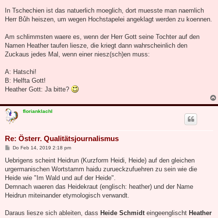
a
g
In Tschechien ist das natuerlich moeglich, dort muesste man naemlich
Herr Bůh heiszen, um wegen Hochstapelei angeklagt werden zu koennen.
Am schlimmsten waere es, wenn der Herr Gott seine Tochter auf den
Namen Heather taufen liesze, die kriegt dann wahrscheinlich den
Zuckaus jedes Mal, wenn einer niesz(sch)en muss:
A: Hatschi!
B: Helfta Gott!
Heather Gott: Ja bitte?
florianklachl
Re: Österr. Qualitätsjournalismus
B
Do Feb 14, 2019 2:18 pm
e
i
Uebrigens scheint Heidrun (Kurzform Heidi, Heide) auf den gleichen
t
urgermanischen Wortstamm haidu zurueckzufuehren zu sein wie die
r
a
Heide wie "Im Wald und auf der Heide".
g
Demnach waeren das Heidekraut (englisch: heather) und der Name
Heidrun miteinander etymologisch verwandt.
Daraus liesze sich ableiten, dass
Heide Schmidt
eingeenglischt
Heather