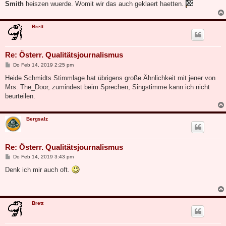
Smith
heiszen wuerde. Womit wir das auch geklaert haetten.
Brett
Re: Österr. Qualitätsjournalismus
B
Do Feb 14, 2019 2:25 pm
e
i
Heide Schmidts Stimmlage hat übrigens große Ähnlichkeit mit jener von
t
Mrs. The_Door, zumindest beim Sprechen, Singstimme kann ich nicht
r
a
beurteilen.
g
Bergsalz
Re: Österr. Qualitätsjournalismus
B
Do Feb 14, 2019 3:43 pm
e
i
Denk ich mir auch oft.
t
r
a
g
Brett