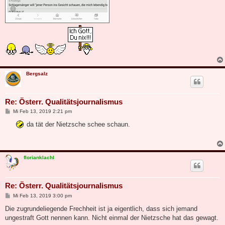
Bergsalz
Re: Österr. Qualitätsjournalismus
B
Mi Feb 13, 2019 2:21 pm
e
i
da tät der Nietzsche schee schaun.
t
r
a
g
florianklachl
Re: Österr. Qualitätsjournalismus
B
Mi Feb 13, 2019 3:00 pm
e
i
Die zugrundeliegende Frechheit ist ja eigentlich, dass sich jemand
t
ungestraft Gott nennen kann. Nicht einmal der Nietzsche hat das gewagt.
r