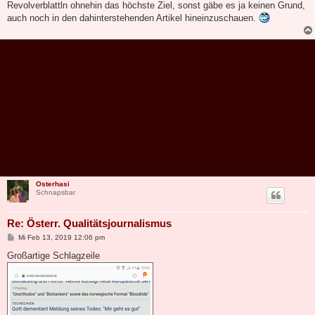
Revolverblattln ohnehin das höchste Ziel, sonst gäbe es ja keinen Grund,
auch noch in den dahinterstehenden Artikel hineinzuschauen.
Osterhasi
Schnapsbar
Re: Österr. Qualitätsjournalismus
B
Mi Feb 13, 2019 12:06 pm
e
i
Großartige Schlagzeile
t
r
a
g