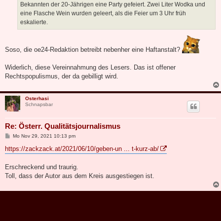
Bekannten der 20-Jährigen eine Party gefeiert. Zwei Liter Wodka und
eine Flasche Wein wurden geleert, als die Feier um 3 Uhr früh
eskalierte.
Soso, die oe24-Redaktion betreibt nebenher eine Haftanstalt?
Widerlich, diese Vereinnahmung des Lesers. Das ist offener
Rechtspopulismus, der da gebilligt wird.
Osterhasi
Schnapsbar
Re: Österr. Qualitätsjournalismus
B
Mo Nov 29, 2021 10:13 pm
e
i
https://zackzack.at/2021/06/10/geben-un ... t-kurz-ab/
t
r
a
Erschreckend und traurig.
g
Toll, dass der Autor aus dem Kreis ausgestiegen ist.