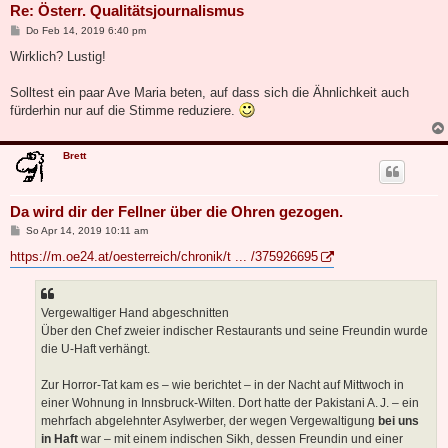
Re: Österr. Qualitätsjournalismus
B
Do Feb 14, 2019 6:40 pm
e
i
Wirklich? Lustig!
t
r
a
Solltest ein paar Ave Maria beten, auf dass sich die Ähnlichkeit auch
g
fürderhin nur auf die Stimme reduziere.
Brett
Da wird dir der Fellner über die Ohren gezogen.
B
So Apr 14, 2019 10:11 am
e
i
https://m.oe24.at/oesterreich/chronik/t ... /375926695
t
r
a
g
Vergewaltiger Hand abgeschnitten
Über den Chef zweier indischer Restaurants und seine Freundin wurde
die U-Haft verhängt.
Zur Horror-Tat kam es – wie berichtet – in der Nacht auf Mittwoch in
einer Wohnung in Innsbruck-Wilten. Dort hatte der Pakistani A. J. – ein
mehrfach abgelehnter Asylwerber, der wegen Vergewaltigung
bei uns
in Haft
war – mit einem indischen Sikh, dessen Freundin und einer