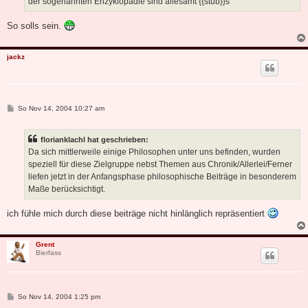
der sogenannten Enzyklopädie sind allesamt {{stub}}s
So solls sein.
jackz
B
So Nov 14, 2004 10:27 am
e
i
t
florianklachl hat geschrieben:
r
a
Da sich mittlerweile einige Philosophen unter uns befinden, wurden
g
speziell für diese Zielgruppe nebst Themen aus Chronik/Allerlei/Ferner
liefen jetzt in der Anfangsphase philosophische Beiträge in besonderem
Maße berücksichtigt.
ich fühle mich durch diese beiträge nicht hinlänglich repräsentiert
Grent
Bierfass
B
So Nov 14, 2004 1:25 pm
e