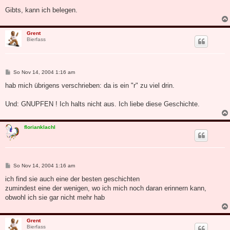
Gibts, kann ich belegen.
Grent
Bierfass
B
So Nov 14, 2004 1:16 am
e
i
hab mich übrigens verschrieben: da is ein "r" zu viel drin.
t
r
a
Und: GNUPFEN ! Ich halts nicht aus. Ich liebe diese Geschichte.
g
florianklachl
B
So Nov 14, 2004 1:16 am
e
i
ich find sie auch eine der besten geschichten
t
zumindest eine der wenigen, wo ich mich noch daran erinnern kann,
r
a
obwohl ich sie gar nicht mehr hab
g
Grent
Bierfass