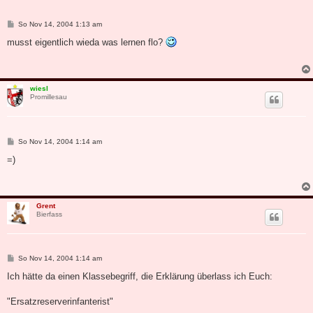
B
So Nov 14, 2004 1:13 am
e
i
musst eigentlich wieda was lernen flo?
t
r
a
g
wiesl
Promillesau
B
So Nov 14, 2004 1:14 am
e
i
=)
t
r
a
g
Grent
Bierfass
B
So Nov 14, 2004 1:14 am
e
i
Ich hätte da einen Klassebegriff, die Erklärung überlass ich Euch:
t
r
a
"Ersatzreserverinfanterist"
g