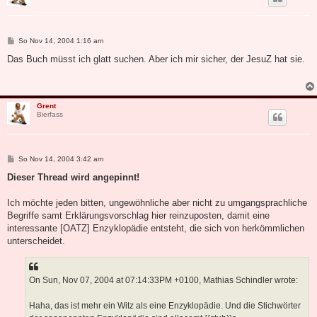
B
So Nov 14, 2004 1:16 am
e
i
Das Buch müsst ich glatt suchen. Aber ich mir sicher, der JesuZ hat sie.
t
r
a
g
Grent
Bierfass
B
So Nov 14, 2004 3:42 am
e
i
Dieser Thread wird angepinnt!
t
r
a
Ich möchte jeden bitten, ungewöhnliche aber nicht zu umgangsprachliche
g
Begriffe samt Erklärungsvorschlag hier reinzuposten, damit eine
interessante [OATZ] Enzyklopädie entsteht, die sich von herkömmlichen
unterscheidet.
On Sun, Nov 07, 2004 at 07:14:33PM +0100, Mathias Schindler wrote:
Haha, das ist mehr ein Witz als eine Enzyklopädie. Und die Stichwörter