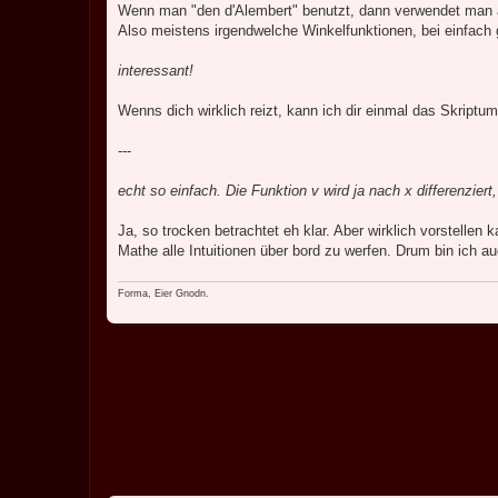
Wenn man "den d'Alembert" benutzt, dann verwendet man 
Also meistens irgendwelche Winkelfunktionen, bei einfach g
interessant!
Wenns dich wirklich reizt, kann ich dir einmal das Skript
---
echt so einfach. Die Funktion v wird ja nach x differenziert
Ja, so trocken betrachtet eh klar. Aber wirklich vorstellen k
Mathe alle Intuitionen über bord zu werfen. Drum bin ich a
Forma, Eier Gnodn.