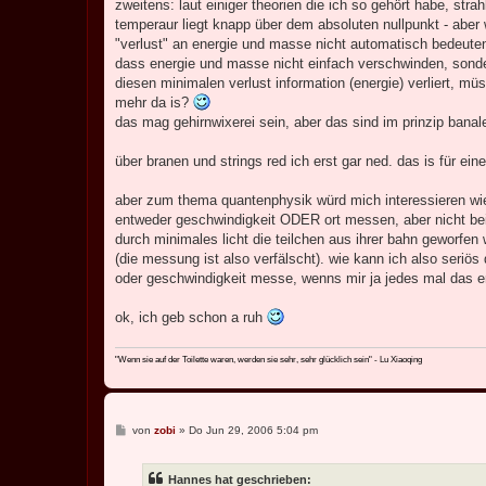
zweitens: laut einiger theorien die ich so gehört habe, str
temperaur liegt knapp über dem absoluten nullpunkt - abe
"verlust" an energie und masse nicht automatisch bedeute
dass energie und masse nicht einfach verschwinden, sond
diesen minimalen verlust information (energie) verliert, m
mehr da is?
das mag gehirnwixerei sein, aber das sind im prinzip banale
über branen und strings red ich erst gar ned. das is für ein
aber zum thema quantenphysik würd mich interessieren wie 
entweder geschwindigkeit ODER ort messen, aber nicht beid
durch minimales licht die teilchen aus ihrer bahn geworfen
(die messung ist also verfälscht). wie kann ich also seriö
oder geschwindigkeit messe, wenns mir ja jedes mal das e
ok, ich geb schon a ruh
"Wenn sie auf der Toilette waren, werden sie sehr, sehr glücklich sein" - Lu Xiaoqing
B
von
zobi
»
Do Jun 29, 2006 5:04 pm
e
i
t
Hannes hat geschrieben:
r