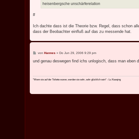
a
heisenbergsche unschärferelation
g
#
Ich dachte dass ist die Theorie bzw. Regel, dass schon al
dass der Beobachter einfluß auf das zu messende hat.
B
von
Hannes
»
Do Jun 29, 2006 9:29 pm
e
i
und genau deswegen find ichs unlogisch, dass man eben d
t
r
a
g
"Wenn sie auf der Toilette waren, werden sie sehr, sehr glücklich sein" - Lu Xiaoqing