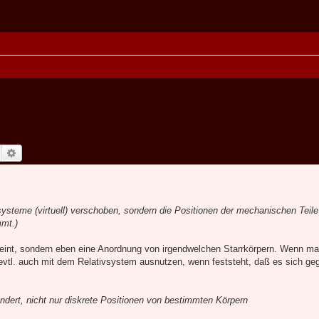
Suche
Erweiterte Suche
systeme (virtuell) verschoben, sondern die Positionen der mechanischen Teile
mt.)
eint, sondern eben eine Anordnung von irgendwelchen Starrkörpern. Wenn ma
evtl. auch mit dem Relativsystem ausnutzen, wenn feststeht, daß es sich ge
dert, nicht nur diskrete Positionen von bestimmten Körpern