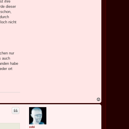
st ihre
rde dieser
 schon,
 durch
loch nicht
lchen nur
s auch
tanden habe
eder ort
N
a
c
h
o
b
e
zobi
n