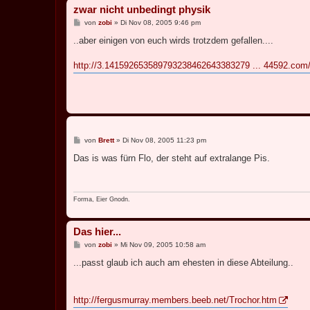
zwar nicht unbedingt physik
B
von
zobi
»
Di Nov 08, 2005 9:46 pm
e
i
..aber einigen von euch wirds trotzdem gefallen....
t
r
a
http://3.141592653589793238462643383279 ... 44592.com
g
B
von
Brett
»
Di Nov 08, 2005 11:23 pm
e
i
Das is was fürn Flo, der steht auf extralange Pis.
t
r
a
g
Forma, Eier Gnodn.
Das hier...
B
von
zobi
»
Mi Nov 09, 2005 10:58 am
e
i
...passt glaub ich auch am ehesten in diese Abteilung..
t
r
a
g
http://fergusmurray.members.beeb.net/Trochor.htm