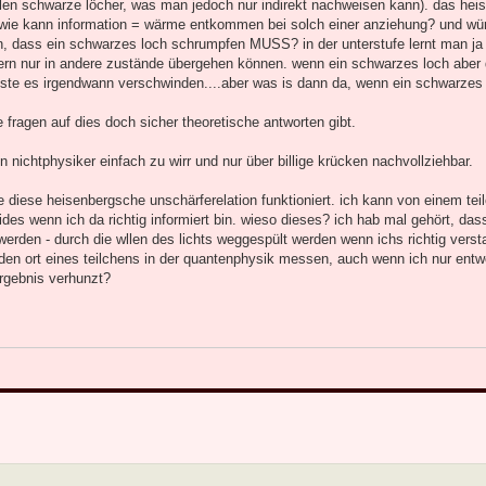
ahlen schwarze löcher, was man jedoch nur indirekt nachweisen kann). das heis
r wie kann information = wärme entkommen bei solch einer anziehung? und wü
n, dass ein schwarzes loch schrumpfen MUSS? in der unterstufe lernt man ja
ern nur in andere zustände übergehen können. wenn ein schwarzes loch aber
üsste es irgendwann verschwinden....aber was is dann da, wenn ein schwarzes 
 fragen auf dies doch sicher theoretische antworten gibt.
en nichtphysiker einfach zu wirr und nur über billige krücken nachvollziehbar.
diese heisenbergsche unschärferelation funktioniert. ich kann von einem tei
es wenn ich da richtig informiert bin. wieso dieses? ich hab mal gehört, das
 werden - durch die wllen des lichts weggespült werden wenn ichs richtig vers
s den ort eines teilchens in der quantenphysik messen, auch wenn ich nur entw
rgebnis verhunzt?