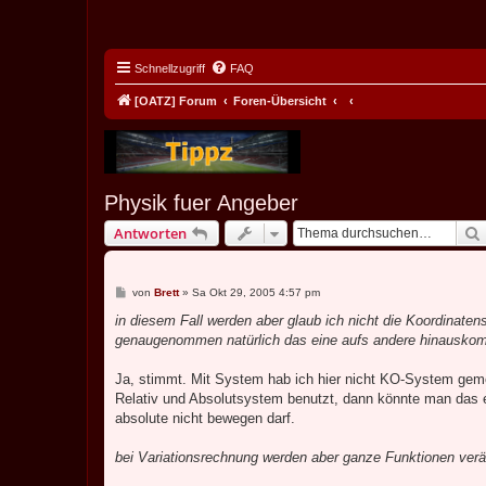
Schnellzugriff
FAQ
[OATZ] Forum
Foren-Übersicht
Physik fuer Angeber
Antworten
B
von
Brett
»
Sa Okt 29, 2005 4:57 pm
e
i
in diesem Fall werden aber glaub ich nicht die Koordinaten
t
genaugenommen natürlich das eine aufs andere hinauskom
r
a
g
Ja, stimmt. Mit System hab ich hier nicht KO-System gem
Relativ und Absolutsystem benutzt, dann könnte man das 
absolute nicht bewegen darf.
bei Variationsrechnung werden aber ganze Funktionen verän