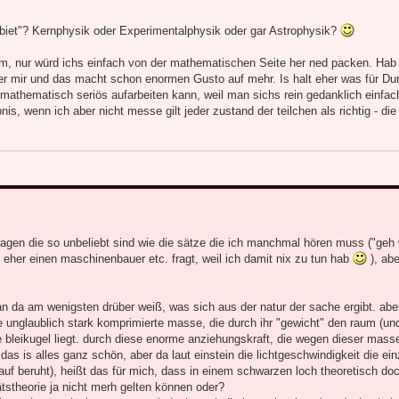
ebiet"? Kernphysik oder Experimentalphysik oder gar Astrophysik?
ium, nur würd ichs einfach von der mathematischen Seite her ned packen. Hab
er mir und das macht schon enormen Gusto auf mehr. Is halt eher was für Du
mathematisch seriös aufarbeiten kann, weil man sichs rein gedanklich einfac
s, wenn ich aber nicht messe gilt jeder zustand der teilchen als richtig - die 
fragen die so unbeliebt sind wie die sätze die ich manchmal hören muss ("geh 
 eher einen maschinenbauer etc. fragt, weil ich damit nix zu tun hab
), abe
 da am wenigsten drüber weiß, was sich aus der natur der sache ergibt. aber 
e unglaublich stark komprimierte masse, die durch ihr "gewicht" den raum (un
e bleikugel liegt. durch diese enorme anziehungskraft, die wegen dieser masse
as is alles ganz schön, aber da laut einstein die lichtgeschwindigkeit die ein
auf beruht), heißt das für mich, dass in einem schwarzen loch theoretisch do
tätstheorie ja nicht merh gelten können oder?