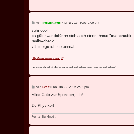
B
von
florianklachl
»
Di Nov 15, 2005 9:06 pm
e
i
sehr cool!
t
es gäb zwar dafür an sich auch einen thread "mathematik f
r
a
reality-check.
g
vlt. merge ich sie einmal.
http://www.proreligion.at/
Sei immer du selbst. Außer du kannst ein Einhorn sein, dann sei ein Einhorn!
B
von
Brett
»
Do Jun 29, 2006 2:28 pm
e
i
Alles Gute zur Sponsion, Flo!
t
r
a
Du Physiker!
g
Forma, Eier Gnodn.