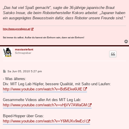
„Das hat viel Spaß gemacht“, sagte die 36-jährige japanische Braut
Satoko Inoue, die beim Roboterhersteller Kokoro arbeitet. „Japaner haben
ein ausgeprägtes Bewusstsein dafür, dass Roboter unsere Freunde sind.“
http://www.proreligion.at/
Sei immer du selbst. Außer du kannst ein Einhorn sein, dann sei ein Einhorn!
mastastefant
Schnapsbar
B
Sa Jun 05, 2010 5:27 pm
e
i
- Was älteres:
t
Div. MIT Leg Lab Hüpfer, bessere Qualität, mit Salto und Laufen:
r
a
http://www.youtube.com/watch?v=Bd5iEke6UlE
g
Gesammelte Videos aller Art des MIT Leg Lab:
http://www.youtube.com/watch?v=vHjVV7AWaGM
Biped-Hopper über Gras:
http://www.youtube.com/watch?v=Y6MUXv9wEcI