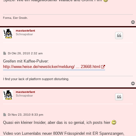
t
r
a
g
Forma, Eier Gnodn.
mastastefant
Schnapsbar
B
Di Okt 26, 2010 2:32 am
e
i
Greifen mit Kaffee-Pulver:
t
http://www.heise.de/newsticker/meldung/ ... 23668.html
r
a
g
I find your lack of platform support disturbing.
mastastefant
Schnapsbar
B
Di Nov 23, 2010 8:33 pm
e
i
Quasi ein kleiner Insider, aber das is so genial, ich posts hier
t
r
a
Video von Lumenlabs neuer 800W Frässpindel mit ER Spannzangen,