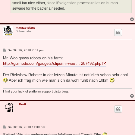
smell too nice either, since it's digestion process relies on human
sewage for the bacteria needed.
mastastefant
Schnapsbar
B
Sa Okt 16, 2010 7:51 pm
e
i
Mr. Woo grows robots on his farm:
t
http://gizmodo.com/gadgets/clips/mr-woo ... 287492.php
r
a
g
Der Rickshaw-Roboter in der letzen Minute ist natürlich schon sehr cool
Aber ich frag mich wie man sich da wohl fühlt nach 10km
I find your lack of platform support disturbing.
Brett
B
Sa Okt 16, 2010 11:39 pm
e
i
Spitze! Wie ein realgewordener Wallace and Gromit Film