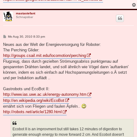
mastastefant
Schnapsbar
B
Mo Aug 30, 2010 8:33 pm
e
i
Neues aus der Welt der Energieversorgung für Roboter:
t
The Perching Glider:
r
a
http://groups.csail.mit.edu/locomotion/perching
g
Flugzeug, dass durch gezielten Strömungsabriss punktgenau auf
gespannten Drähten landet, und soll ähnlich wie Vögel dann 'auftanken'
können, indem es sich einfach auf Hochspannungsleitungen o.Ä setzt
und per Induktion auflädt ..
Gastrobots und EcoBot II:
http://www.ias.uwe.ac.uk/energy-autonomy.htm
http://en.wikipedia.org/wiki/EcoBot
ernährt sich von Fliegen und faulen Äpfeln..
http://robots.net/article/1280.html
Ecobot II is an improvment but still takes 12 minutes of digestion to
generate enough energy to move forward 2 cm. And Ecobot doesn't