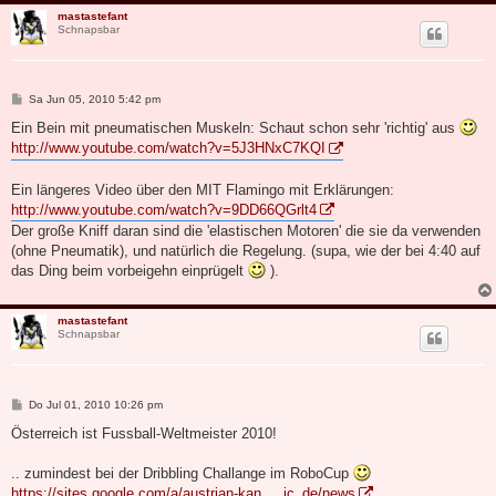
mastastefant
Schnapsbar
B
Sa Jun 05, 2010 5:42 pm
e
i
Ein Bein mit pneumatischen Muskeln: Schaut schon sehr 'richtig' aus
t
http://www.youtube.com/watch?v=5J3HNxC7KQI
r
a
g
Ein längeres Video über den MIT Flamingo mit Erklärungen:
http://www.youtube.com/watch?v=9DD66QGrlt4
Der große Kniff daran sind die 'elastischen Motoren' die sie da verwenden
(ohne Pneumatik), und natürlich die Regelung. (supa, wie der bei 4:40 auf
das Ding beim vorbeigehn einprügelt
).
mastastefant
Schnapsbar
B
Do Jul 01, 2010 10:26 pm
e
i
Österreich ist Fussball-Weltmeister 2010!
t
r
a
.. zumindest bei der Dribbling Challange im RoboCup
g
https://sites.google.com/a/austrian-kan ... ic_de/news