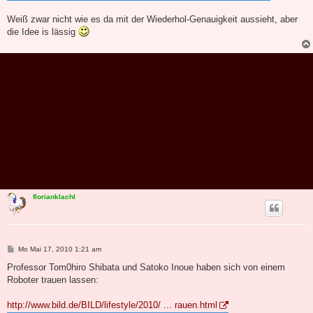
Weiß zwar nicht wie es da mit der Wiederhol-Genauigkeit aussieht, aber
die Idee is lässig
florianklachl
B
Mo Mai 17, 2010 1:21 am
e
i
Professor Tom0hiro Shibata und Satoko Inoue haben sich von einem
t
Roboter trauen lassen:
r
a
g
http://www.bild.de/BILD/lifestyle/2010/ ... rauen.html