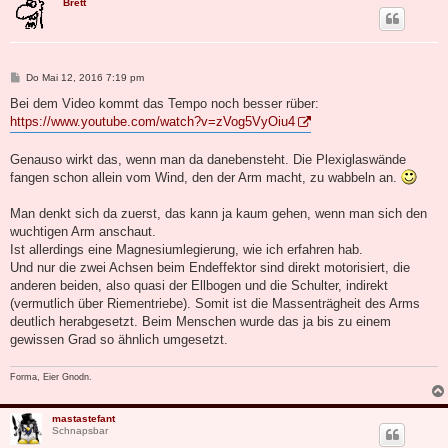
Brett
B
Do Mai 12, 2016 7:19 pm
e
i
Bei dem Video kommt das Tempo noch besser rüber:
t
https://www.youtube.com/watch?v=zVog5VyOiu4
r
a
g
Genauso wirkt das, wenn man da danebensteht. Die Plexiglaswände
fangen schon allein vom Wind, den der Arm macht, zu wabbeln an.
Man denkt sich da zuerst, das kann ja kaum gehen, wenn man sich den
wuchtigen Arm anschaut.
Ist allerdings eine Magnesiumlegierung, wie ich erfahren hab.
Und nur die zwei Achsen beim Endeffektor sind direkt motorisiert, die
anderen beiden, also quasi der Ellbogen und die Schulter, indirekt
(vermutlich über Riementriebe). Somit ist die Massenträgheit des Arms
deutlich herabgesetzt. Beim Menschen wurde das ja bis zu einem
gewissen Grad so ähnlich umgesetzt.
Forma, Eier Gnodn.
mastastefant
Schnapsbar