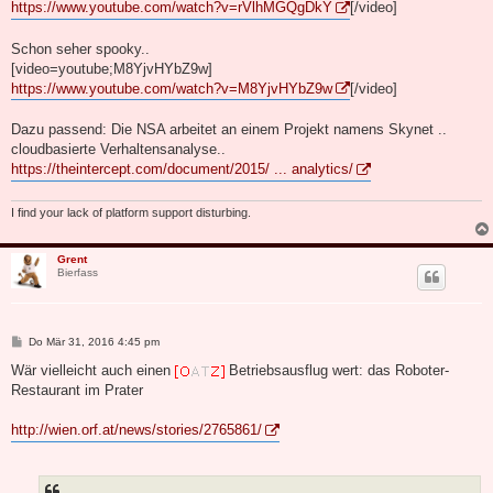
a
https://www.youtube.com/watch?v=rVlhMGQgDkY
[/video]
g
Schon seher spooky..
[video=youtube;M8YjvHYbZ9w]
https://www.youtube.com/watch?v=M8YjvHYbZ9w
[/video]
Dazu passend: Die NSA arbeitet an einem Projekt namens Skynet ..
cloudbasierte Verhaltensanalyse..
https://theintercept.com/document/2015/ ... analytics/
I find your lack of platform support disturbing.
Grent
Bierfass
B
Do Mär 31, 2016 4:45 pm
e
i
Wär vielleicht auch einen
Betriebsausflug wert: das Roboter-
t
Restaurant im Prater
r
a
g
http://wien.orf.at/news/stories/2765861/