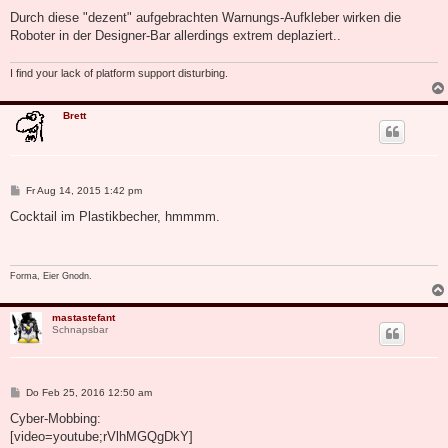
Durch diese "dezent" aufgebrachten Warnungs-Aufkleber wirken die
Roboter in der Designer-Bar allerdings extrem deplaziert..
I find your lack of platform support disturbing.
Brett
B
Fr Aug 14, 2015 1:42 pm
e
i
Cocktail im Plastikbecher, hmmmm.
t
r
a
g
Forma, Eier Gnodn.
mastastefant
Schnapsbar
B
Do Feb 25, 2016 12:50 am
e
i
Cyber-Mobbing:
t
[video=youtube;rVlhMGQgDkY]
r