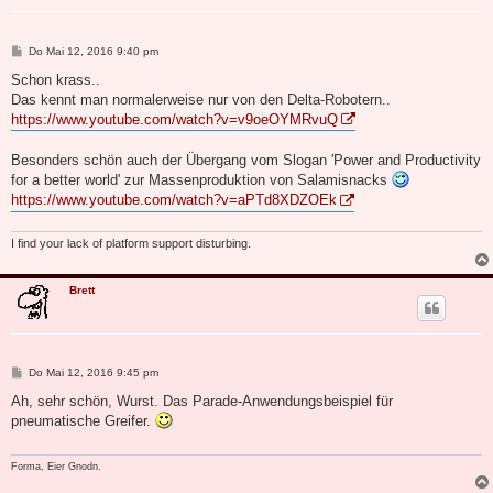
B
Do Mai 12, 2016 9:40 pm
e
i
Schon krass..
t
Das kennt man normalerweise nur von den Delta-Robotern..
r
a
https://www.youtube.com/watch?v=v9oeOYMRvuQ
g
Besonders schön auch der Übergang vom Slogan 'Power and Productivity
for a better world' zur Massenproduktion von Salamisnacks
https://www.youtube.com/watch?v=aPTd8XDZOEk
I find your lack of platform support disturbing.
Brett
B
Do Mai 12, 2016 9:45 pm
e
i
Ah, sehr schön, Wurst. Das Parade-Anwendungsbeispiel für
t
pneumatische Greifer.
r
a
g
Forma, Eier Gnodn.