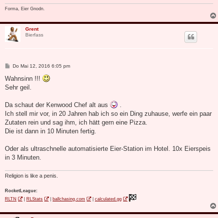
Forma, Eier Gnodn.
Grent
Bierfass
B
Do Mai 12, 2016 6:05 pm
e
i
Wahnsinn !!!
t
Sehr geil.
r
a
g
Da schaut der Kenwood Chef alt aus
.
Ich stell mir vor, in 20 Jahren hab ich so ein Ding zuhause, werfe ein paar
Zutaten rein und sag ihm, ich hätt gern eine Pizza.
Die ist dann in 10 Minuten fertig.
Oder als ultraschnelle automatisierte Eier-Station im Hotel. 10x Eierspeis
in 3 Minuten.
Religion is like a penis.
RocketLeague:
RLTN
|
RLStats
|
ballchasing.com
|
calculated.gg