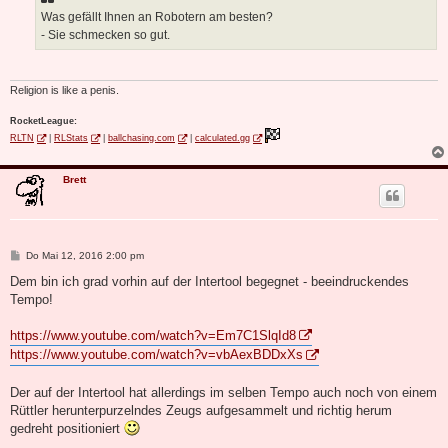
Was gefällt Ihnen an Robotern am besten?
- Sie schmecken so gut.
Religion is like a penis.
RocketLeague:
RLTN
|
RLStats
|
ballchasing.com
|
calculated.gg
Brett
B
Do Mai 12, 2016 2:00 pm
e
i
Dem bin ich grad vorhin auf der Intertool begegnet - beeindruckendes
t
Tempo!
r
a
g
https://www.youtube.com/watch?v=Em7C1SlqId8
https://www.youtube.com/watch?v=vbAexBDDxXs
Der auf der Intertool hat allerdings im selben Tempo auch noch von einem
Rüttler herunterpurzelndes Zeugs aufgesammelt und richtig herum
gedreht positioniert