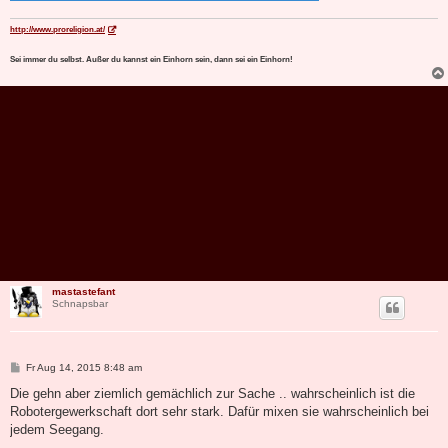
http://www.proreligion.at/
Sei immer du selbst. Außer du kannst ein Einhorn sein, dann sei ein Einhorn!
mastastefant
Schnapsbar
B
Fr Aug 14, 2015 8:48 am
e
i
Die gehn aber ziemlich gemächlich zur Sache .. wahrscheinlich ist die
t
Robotergewerkschaft dort sehr stark. Dafür mixen sie wahrscheinlich bei
r
a
jedem Seegang.
g