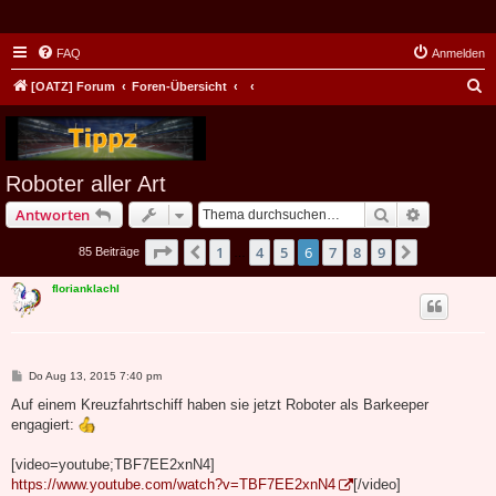
FAQ
Anmelden
S
[OATZ] Forum
Foren-Übersicht
u
c
h
Roboter aller Art
e
Suche
Erweiterte
Antworten
Seite
6
von
9
1
4
5
6
7
8
9
Vorherige
Nächste
85 Beiträge
…
florianklachl
B
Do Aug 13, 2015 7:40 pm
e
i
Auf einem Kreuzfahrtschiff haben sie jetzt Roboter als Barkeeper
t
engagiert:
r
a
g
[video=youtube;TBF7EE2xnN4]
https://www.youtube.com/watch?v=TBF7EE2xnN4
[/video]