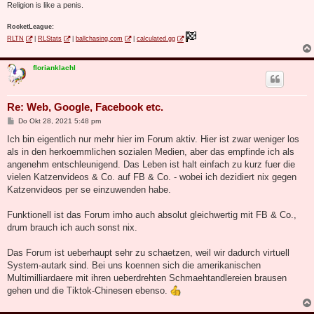
Religion is like a penis.
RocketLeague:
RLTN
|
RLStats
|
ballchasing.com
|
calculated.gg
florianklachl
Re: Web, Google, Facebook etc.
B
Do Okt 28, 2021 5:48 pm
e
i
Ich bin eigentlich nur mehr hier im Forum aktiv. Hier ist zwar weniger los
t
als in den herkoemmlichen sozialen Medien, aber das empfinde ich als
r
a
angenehm entschleunigend. Das Leben ist halt einfach zu kurz fuer die
g
vielen Katzenvideos & Co. auf FB & Co. - wobei ich dezidiert nix gegen
Katzenvideos per se einzuwenden habe.
Funktionell ist das Forum imho auch absolut gleichwertig mit FB & Co.,
drum brauch ich auch sonst nix.
Das Forum ist ueberhaupt sehr zu schaetzen, weil wir dadurch virtuell
System-autark sind. Bei uns koennen sich die amerikanischen
Multimilliardaere mit ihren ueberdrehten Schmaehtandlereien brausen
gehen und die Tiktok-Chinesen ebenso.