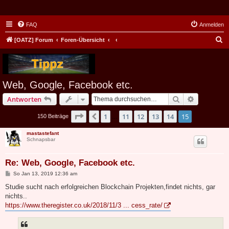
FAQ
Anmelden
S
[OATZ] Forum
Foren-Übersicht
u
c
h
Web, Google, Facebook etc.
e
Suche
Erweiterte
Antworten
Seite
15
von
15
1
11
12
13
14
15
Vorherige
150 Beiträge
…
mastastefant
Schnapsbar
Re: Web, Google, Facebook etc.
B
So Jan 13, 2019 12:36 am
e
i
Studie sucht nach erfolgreichen Blockchain Projekten,findet nichts, gar
t
nichts..
r
a
https://www.theregister.co.uk/2018/11/3 ... cess_rate/
g