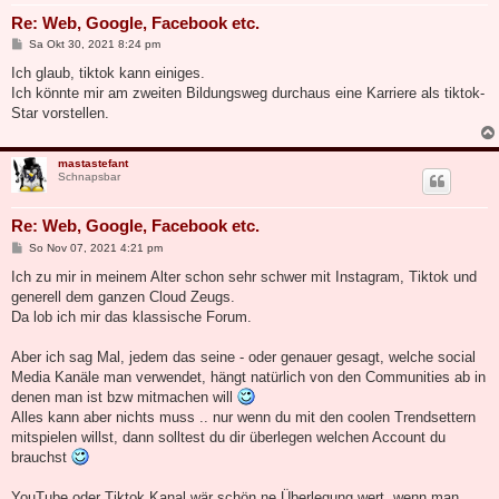
Re: Web, Google, Facebook etc.
B
Sa Okt 30, 2021 8:24 pm
e
i
Ich glaub, tiktok kann einiges.
t
Ich könnte mir am zweiten Bildungsweg durchaus eine Karriere als tiktok-
r
a
Star vorstellen.
g
mastastefant
Schnapsbar
Re: Web, Google, Facebook etc.
B
So Nov 07, 2021 4:21 pm
e
i
Ich zu mir in meinem Alter schon sehr schwer mit Instagram, Tiktok und
t
generell dem ganzen Cloud Zeugs.
r
a
Da lob ich mir das klassische Forum.
g
Aber ich sag Mal, jedem das seine - oder genauer gesagt, welche social
Media Kanäle man verwendet, hängt natürlich von den Communities ab in
denen man ist bzw mitmachen will
Alles kann aber nichts muss .. nur wenn du mit den coolen Trendsettern
mitspielen willst, dann solltest du dir überlegen welchen Account du
brauchst
YouTube oder Tiktok Kanal wär schön ne Überlegung wert, wenn man