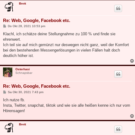
Brett
Re: Web, Google, Facebook etc.
B
Do Okt 28, 2021 10:53 pm
e
i
Klachl, ich schätze deine Stellungnahme zu 100 % und finde sie
t
ehrenwert.
r
a
Ich teil sie auf mich gemünzt nur deswegen nicht ganz, weil der Komfort
g
bei den bestehenden Messengerlösungen in vielen Fällen halt doch
deutlich höher ist.
Osterhasi
Schnapsbar
Re: Web, Google, Facebook etc.
B
Sa Okt 30, 2021 7:43 pm
e
i
Ich nutze fb.
t
Insta, Twitter, snapchat, tiktok und wie sie alle heißen kenne ich nur vom
r
a
Hörensagen!
g
Brett