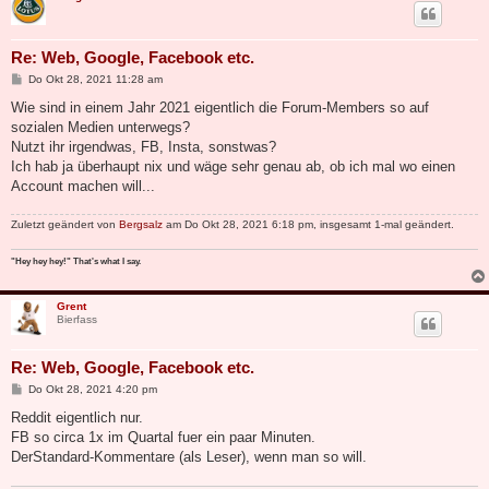
Re: Web, Google, Facebook etc.
B
Do Okt 28, 2021 11:28 am
e
i
Wie sind in einem Jahr 2021 eigentlich die Forum-Members so auf
t
sozialen Medien unterwegs?
r
a
Nutzt ihr irgendwas, FB, Insta, sonstwas?
g
Ich hab ja überhaupt nix und wäge sehr genau ab, ob ich mal wo einen
Account machen will...
Zuletzt geändert von
Bergsalz
am Do Okt 28, 2021 6:18 pm, insgesamt 1-mal geändert.
"Hey hey hey!" That's what I say.
Grent
Bierfass
Re: Web, Google, Facebook etc.
B
Do Okt 28, 2021 4:20 pm
e
i
Reddit eigentlich nur.
t
FB so circa 1x im Quartal fuer ein paar Minuten.
r
a
DerStandard-Kommentare (als Leser), wenn man so will.
g