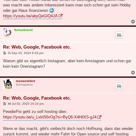
was macht was andere Interessiert kann man sich schon gut sein Hobby
oder gar Haus finanzieren
https://youtu.be/abyQeGIQ4JA
florianklachl
Re: Web, Google, Facebook etc.
B
Di Sep 03, 2024 9:33 pm
e
i
Warum gibt es eigentlich Instagram, aber kein Amstagram und schon gar
t
kein kein Onerstagram?
r
a
g
mastastefant
Schnapsbar
Re: Web, Google, Facebook etc.
B
Mi Jul 02, 2025 10:10 pm
e
i
PewdiePie geht zu self hosting über..
t
https://youtu.be/u_Lxkt50xOg?si=ByQ6-X4HilXS-gJ4
r
a
g
Wenn er das macht, gibt's vielleicht doch noch Hoffnung, dass das wieder
zurück kommt, und wieder mehr Fahrt für Open source und self hosting