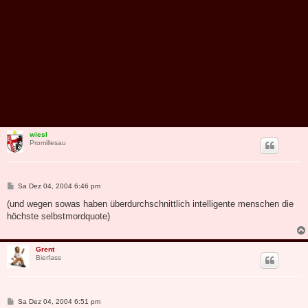
wiesl
Promillesau
B
Sa Dez 04, 2004 6:46 pm
e
i
(und wegen sowas haben überdurchschnittlich intelligente menschen die
t
höchste selbstmordquote)
r
a
g
Grent
Bierfass
B
Sa Dez 04, 2004 6:51 pm