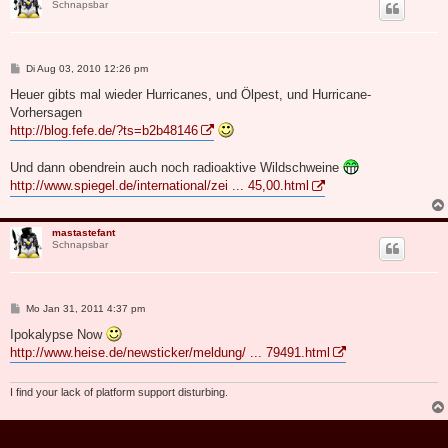
Schnapsbar
B
Di Aug 03, 2010 12:26 pm
e
i
Heuer gibts mal wieder Hurricanes, und Ölpest, und Hurricane-
t
Vorhersagen
r
a
http://blog.fefe.de/?ts=b2b48146
g
Und dann obendrein auch noch radioaktive Wildschweine
http://www.spiegel.de/international/zei ... 45,00.html
mastastefant
Schnapsbar
B
Mo Jan 31, 2011 4:37 pm
e
i
Ipokalypse Now
t
http://www.heise.de/newsticker/meldung/ ... 79491.html
r
a
g
I find your lack of platform support disturbing.