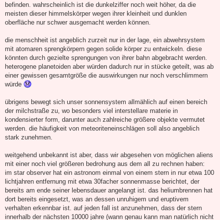
befinden. wahrscheinlich ist die dunkelziffer noch weit höher, da die
meisten dieser himmelskörper wegen ihrer kleinheit und dunklen
oberfläche nur schwer ausgemacht werden können.
die menschheit ist angeblich zurzeit nur in der lage, ein abwehrsystem
mit atomaren sprengkörpern gegen solide körper zu entwickeln. diese
könnten durch gezielte sprengungen von ihrer bahn abgebracht werden.
heterogene planetoiden aber würden dadurch nur in stücke geteilt, was ab
einer gewissen gesamtgröße die auswirkungen nur noch verschlimmern
würde
übrigens bewegt sich unser sonnensystem allmählich auf einen bereich
der milchstraße zu, wo besonders viel interstellare materie in
kondensierter form, darunter auch zahlreiche größere objekte vermutet
werden. die häufigkeit von meteoriteneinschlägen soll also angeblich
stark zunehmen.
weitgehend unbekannt ist aber, dass wir abgesehen von möglichen aliens
mit einer noch viel größeren bedrohung aus dem all zu rechnen haben:
im star observer hat ein astronom einmal von einem stern in nur etwa 100
lichtjahren entfernung mit etwa 30facher sonnenmasse berichtet, der
bereits am ende seiner lebensdauer angelangt ist. das heliumbrennen hat
dort bereits eingesetzt, was an dessen unruhigem und eruptivem
verhalten erkennbar ist. auf jeden fall ist anzunehmen, dass der stern
innerhalb der nächsten 10000 jahre (wann genau kann man natürlich nicht