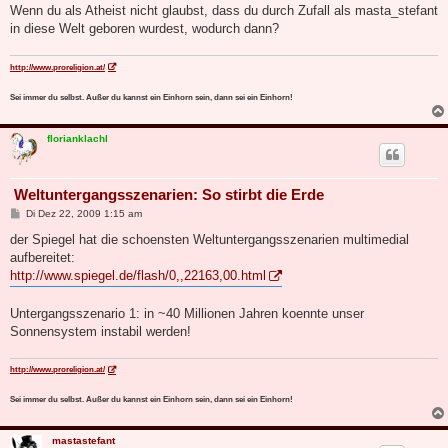
g
Wenn du als Atheist nicht glaubst, dass du durch Zufall als masta_stefant
in diese Welt geboren wurdest, wodurch dann?
http://www.proreligion.at/
Sei immer du selbst. Außer du kannst ein Einhorn sein, dann sei ein Einhorn!
florianklachl
Weltuntergangsszenarien: So stirbt die Erde
B
Di Dez 22, 2009 1:15 am
e
i
der Spiegel hat die schoensten Weltuntergangsszenarien multimedial
t
aufbereitet:
r
a
http://www.spiegel.de/flash/0,,22163,00.html
g
Untergangsszenario 1: in ~40 Millionen Jahren koennte unser
Sonnensystem instabil werden!
http://www.proreligion.at/
Sei immer du selbst. Außer du kannst ein Einhorn sein, dann sei ein Einhorn!
mastastefant