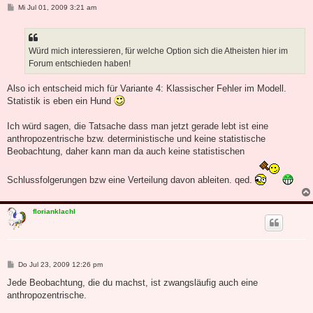
B
Mi Jul 01, 2009 3:21 am
e
i
t
r
a
Würd mich interessieren, für welche Option sich die Atheisten hier im
g
Forum entschieden haben!
Also ich entscheid mich für Variante 4: Klassischer Fehler im Modell.
Statistik is eben ein Hund
Ich würd sagen, die Tatsache dass man jetzt gerade lebt ist eine
anthropozentrische bzw. deterministische und keine statistische
Beobachtung, daher kann man da auch keine statistischen
Schlussfolgerungen bzw eine Verteilung davon ableiten. qed.
florianklachl
B
Do Jul 23, 2009 12:26 pm
e
i
Jede Beobachtung, die du machst, ist zwangsläufig auch eine
t
anthropozentrische.
r
a