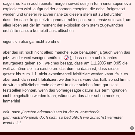
sagen, es kann auch bereits morgen soweit sein) in form einer supernova
explodieren wird. aufgrund der enormen energien, die dabei freigesetzt
werden und unserer relativen nähe zu diesem stern ist zu befürchten,
dass der dabei freigesetzte gammastrahlenpeak so intensiv sein wird, um
alles leben auf der im moment der explosion dem stern zugewandten
erdhälfte nahezu komplett auszulöschen.
eigentlich also gar nicht so ohne!
aber das ist noch nicht alles: manche leute behaupten ja (auch wenn das
jetzt wieder weit weniger seriös ist
), dass es ein unbekanntes
naturgesetz geben soll, welches besagt, dass am 1.1.2005 um 0:05 die
welt aufhören soll zu existieren. das dumme daran ist, dass dieses
gesetz bis zum 1.1. nicht experimentell falsifiziert werden kann. falls es
aber auch dann nicht falsifiziert werden kann, wäre das halb so schlimm,
da wir ein plötzliches ende der welt in einer solchen form gar nicht
feststellen könnten. wenn das vorhergesagte datum aus termingründen
nicht eingehalten werden kann, würden wir das aber schon merken,
immerhin!
edit: nach jüngsten erkenntnissen ist der zu erwartende
gammastrahlenpeak doch nicht so bedrohlich wie zunächst vermutet
worden ist.