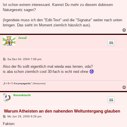
e
i
Ist schon extrem interessant. Kannst Du mehr zu diesem dubiosen
t
Naturgesetz sagen?
r
a
g
(Irgendwie muss ich den "Edit-Text" und die "Signatur" weiter nach unten
bringen. Das sieht im Moment ziemlich hässlich aus).
JesuZ
B
Sa Dez 04, 2004 7:08 pm
e
i
Also der flo sollt eigentlich mal wieda was lernen, oda?
t
is aba schon ziemlich cool 30-fach is echt ned ohne
r
a
g
„2 + 2 = 7. 4 is propaganda.“
(
Anonymous
)
florianklachl
Warum Atheisten an den nahenden Weltuntergang glauben
B
Mo Jun 29, 2009 9:29 pm
e
i
Fakten:
t