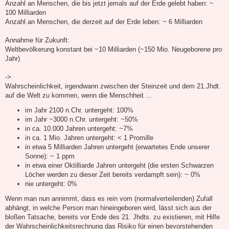
Anzahl an Menschen, die bis jetzt jemals auf der Erde gelebt haben: ~
r
a
100 Milliarden
g
Anzahl an Menschen, die derzeit auf der Erde leben: ~ 6 Milliarden
Annahme für Zukunft:
Weltbevölkerung konstant bei ~10 Milliarden (~150 Mio. Neugeborene pro
Jahr)
->
Wahrscheinlichkeit, irgendwann zwischen der Steinzeit und dem 21.Jhdt.
auf die Welt zu kommen, wenn die Menschheit ...
im Jahr 2100 n.Chr. untergeht: 100%
im Jahr ~3000 n.Chr. untergeht: ~50%
in ca. 10.000 Jahren untergeht: ~7%
in ca. 1 Mio. Jahren untergeht: < 1 Promille
in etwa 5 Milliarden Jahren untergeht (erwartetes Ende unserer
Sonne): ~ 1 ppm
in etwa einer Oktilliarde Jahren untergeht (die ersten Schwarzen
Löcher werden zu dieser Zeit bereits verdampft sein): ~ 0%
nie untergeht: 0%
Wenn man nun annimmt, dass es rein vom (normalverteilenden) Zufall
abhängt, in welche Person man hineingeboren wird, lässt sich aus der
bloßen Tatsache, bereits vor Ende des 21. Jhdts. zu existieren, mit Hilfe
der Wahrscheinlichkeitsrechnung das Risiko für einen bevorstehenden