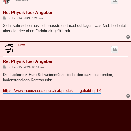
Re: Physik fuer Angeber
B
Sa Feb 14, 2026 7:25 am
e
i
Sieht sehr schön aus. Ich musste erst nachschlagen, was Niob bedeutet,
t
aber die Idee ohne Farbdruck gefällt mir.
r
a
g
Brett
Re: Physik fuer Angeber
B
So Feb 15, 2026 10:31 am
e
i
Die kupferne 5-Euro-Schweinemünze bildet den dazu passenden,
t
bodenständigen Kontrapunkt:
r
a
g
https://www.muenzeoesterreich.at/produk ... -gehabt-np