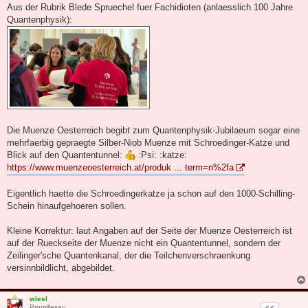
i
Aus der Rubrik Blede Spruechel fuer Fachidioten (anlaesslich 100 Jahre
t
Quantenphysik):
r
a
g
Die Muenze Oesterreich begibt zum Quantenphysik-Jubilaeum sogar eine
mehrfaerbig gepraegte Silber-Niob Muenze mit Schroedinger-Katze und
Blick auf den Quantentunnel:
:Psi: :katze:
https://www.muenzeoesterreich.at/produk ... term=n%2fa
Eigentlich haette die Schroedingerkatze ja schon auf den 1000-Schilling-
Schein hinaufgehoeren sollen.
Kleine Korrektur: laut Angaben auf der Seite der Muenze Oesterreich ist
auf der Rueckseite der Muenze nicht ein Quantentunnel, sondern der
Zeilinger'sche Quantenkanal, der die Teilchenverschraenkung
versinnbildlicht, abgebildet.
wiesl
Promillesau