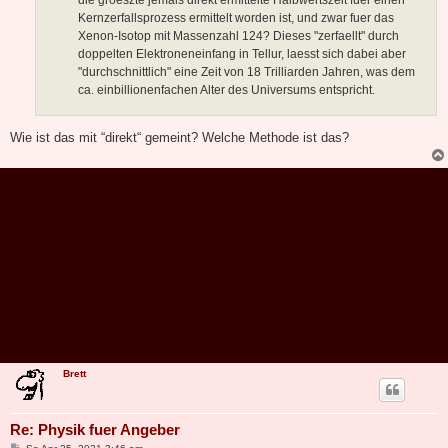
die groeszte jemals direkt ermittelte Halbwertszeit fuer einen
Kernzerfallsprozess ermittelt worden ist, und zwar fuer das
Xenon-Isotop mit Massenzahl 124? Dieses "zerfaellt" durch
doppelten Elektroneneinfang in Tellur, laesst sich dabei aber
"durchschnittlich" eine Zeit von 18 Trilliarden Jahren, was dem
ca. einbillionenfachen Alter des Universums entspricht.
Wie ist das mit “direkt“ gemeint? Welche Methode ist das?
Brett
Re: Physik fuer Angeber
B