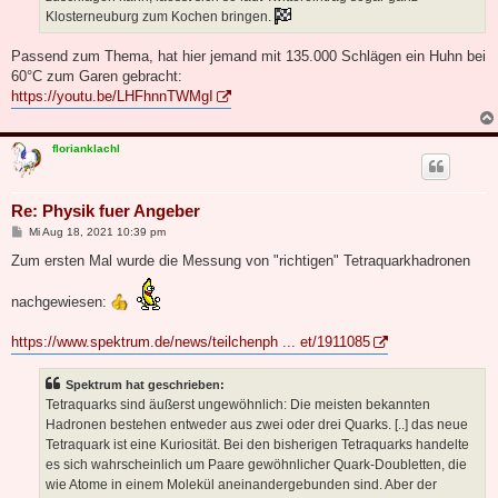
Klosterneuburg zum Kochen bringen.
Passend zum Thema, hat hier jemand mit 135.000 Schlägen ein Huhn bei
60°C zum Garen gebracht:
https://youtu.be/LHFhnnTWMgI
florianklachl
Re: Physik fuer Angeber
B
Mi Aug 18, 2021 10:39 pm
e
i
Zum ersten Mal wurde die Messung von "richtigen" Tetraquarkhadronen
t
r
a
nachgewiesen:
g
https://www.spektrum.de/news/teilchenph ... et/1911085
Spektrum hat geschrieben:
Tetraquarks sind äußerst ungewöhnlich: Die meisten bekannten
Hadronen bestehen entweder aus zwei oder drei Quarks. [..] das neue
Tetraquark ist eine Kuriosität. Bei den bisherigen Tetraquarks handelte
es sich wahrscheinlich um Paare gewöhnlicher Quark-Doubletten, die
wie Atome in einem Molekül aneinandergebunden sind. Aber der