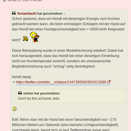
So Apr 25, 2021 3:46 am
e
i
t
florianklachl
hat geschrieben:
↑
r
a
Schon gewusst, dass ein Hendl mit derjenigen Energie zum Kochen
g
gebracht werden kann, die beim einmaligen Schlagen mit der Hand auf
das Hendl bei einer Handgeschwindigkeit von >~6000 km/h freigesetzt
wird?
Diese Behauptung wurde in einer Modellrechnung validiert. Dabei hat
sich herausgestellt, dass das Hendl bei einer derartigen Einwirkung
nicht nur Kochtemperatur erreicht, sondern als unerwuenschte
Begleiterscheinung auch "schlag"-artig desintegriert:
hendl.mpeg
->
https://twitter.com/ade__n/status/1347395092953313286
twitter hat geschrieben:
Don't try this at home, kids.
Edit: Wenn man mit der Hand bei einer Geschwindigkeit von ~270
Millionen Metern pro Sekunde (also beinahe Lichtgeschwindigkeit)
zuschlagen kann, laesst sich so laut Twittereintrag sogar ganz