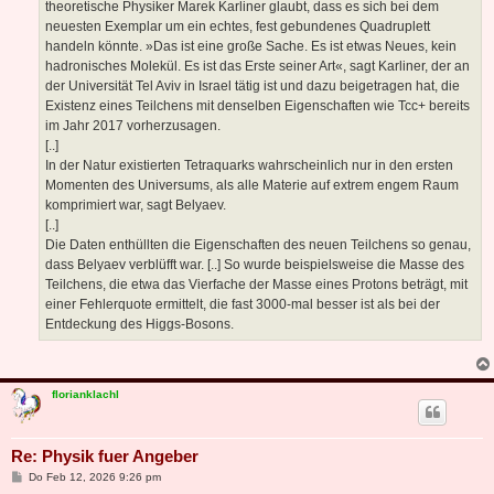
theoretische Physiker Marek Karliner glaubt, dass es sich bei dem
neuesten Exemplar um ein echtes, fest gebundenes Quadruplett
handeln könnte. »Das ist eine große Sache. Es ist etwas Neues, kein
hadronisches Molekül. Es ist das Erste seiner Art«, sagt Karliner, der an
der Universität Tel Aviv in Israel tätig ist und dazu beigetragen hat, die
Existenz eines Teilchens mit denselben Eigenschaften wie Tcc+ bereits
im Jahr 2017 vorherzusagen.
[..]
In der Natur existierten Tetraquarks wahrscheinlich nur in den ersten
Momenten des Universums, als alle Materie auf extrem engem Raum
komprimiert war, sagt Belyaev.
[..]
Die Daten enthüllten die Eigenschaften des neuen Teilchens so genau,
dass Belyaev verblüfft war. [..] So wurde beispielsweise die Masse des
Teilchens, die etwa das Vierfache der Masse eines Protons beträgt, mit
einer Fehlerquote ermittelt, die fast 3000-mal besser ist als bei der
Entdeckung des Higgs-Bosons.
florianklachl
Re: Physik fuer Angeber
B
Do Feb 12, 2026 9:26 pm
e