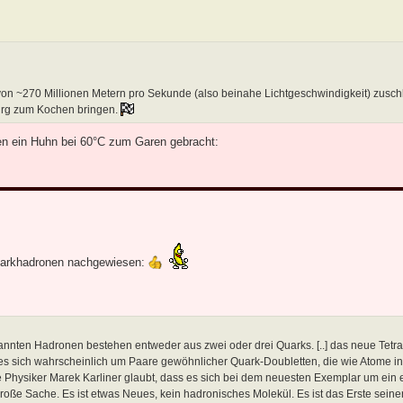
von ~270 Millionen Metern pro Sekunde (also beinahe Lichtgeschwindigkeit) zusc
uburg zum Kochen bringen.
n ein Huhn bei 60°C zum Garen gebracht:
quarkhadronen nachgewiesen:
nnten Hadronen bestehen entweder aus zwei oder drei Quarks. [..] das neue Tetra
e es sich wahrscheinlich um Paare gewöhnlicher Quark-Doubletten, die wie Atome i
Physiker Marek Karliner glaubt, dass es sich bei dem neuesten Exemplar um ein e
ße Sache. Es ist etwas Neues, kein hadronisches Molekül. Es ist das Erste seiner 