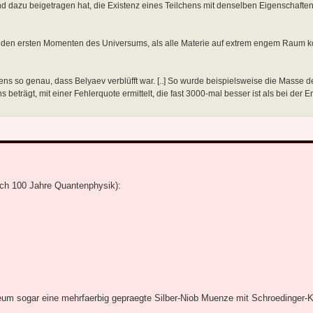
ist und dazu beigetragen hat, die Existenz eines Teilchens mit denselben Eigenschafte
 in den ersten Momenten des Universums, als alle Materie auf extrem engem Raum k
ns so genau, dass Belyaev verblüfft war. [..] So wurde beispielsweise die Masse d
 beträgt, mit einer Fehlerquote ermittelt, die fast 3000-mal besser ist als bei der 
ich 100 Jahre Quantenphysik):
um sogar eine mehrfaerbig gepraegte Silber-Niob Muenze mit Schroedinger-