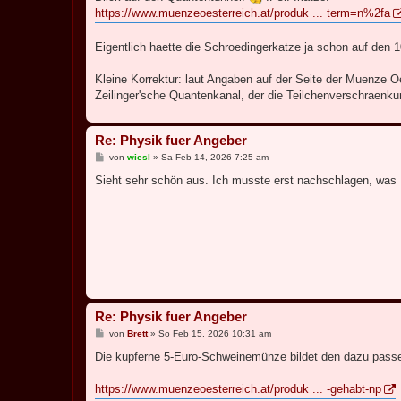
https://www.muenzeoesterreich.at/produk ... term=n%2fa
Eigentlich haette die Schroedingerkatze ja schon auf den 1
Kleine Korrektur: laut Angaben auf der Seite der Muenze O
Zeilinger'sche Quantenkanal, der die Teilchenverschraenkung
Re: Physik fuer Angeber
B
von
wiesl
»
Sa Feb 14, 2026 7:25 am
e
i
Sieht sehr schön aus. Ich musste erst nachschlagen, was N
t
r
a
g
Re: Physik fuer Angeber
B
von
Brett
»
So Feb 15, 2026 10:31 am
e
i
Die kupferne 5-Euro-Schweinemünze bildet den dazu pass
t
r
a
https://www.muenzeoesterreich.at/produk ... -gehabt-np
g