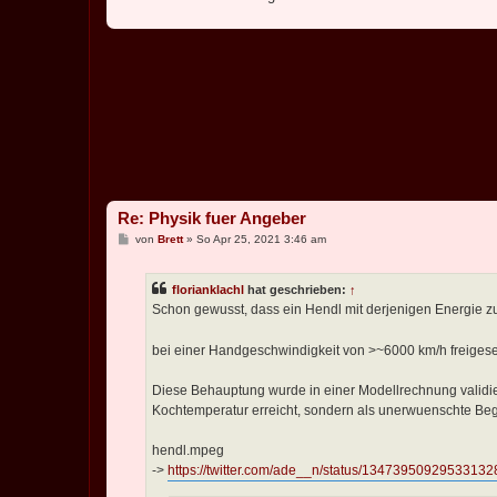
Re: Physik fuer Angeber
B
von
Brett
»
So Apr 25, 2021 3:46 am
e
i
t
florianklachl
hat geschrieben:
↑
r
a
Schon gewusst, dass ein Hendl mit derjenigen Energie 
g
bei einer Handgeschwindigkeit von >~6000 km/h freigese
Diese Behauptung wurde in einer Modellrechnung validiert
Kochtemperatur erreicht, sondern als unerwuenschte Begle
hendl.mpeg
->
https://twitter.com/ade__n/status/13473950929533132