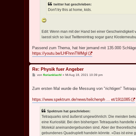
twitter hat geschrieben:
Don't try this at home, kids.
Edit: Wenn man mit der Hand bei einer Geschwindigkeit 
laesst sich so laut Twittereintrag sogar ganz Klosterne
Passend zum Thema, hat hier jemand mit 135.000 Schläge
https://youtu.be/LHFhnnTWMgI
Re: Physik fuer Angeber
B
von
florianklachl
»
Mi Aug 18, 2021 10:39 pm
e
i
t
Zum ersten Mal wurde die Messung von "richtigen" Tetra
r
a
g
https://www.spektrum.de/news/teilchenph ... et/1911085
Spektrum hat geschrieben:
Tetraquarks sind äußerst ungewöhnlich: Die meisten beka
eine Kuriosität. Bei den bisherigen Tetraquarks handelt
Molekül aneinandergebunden sind. Aber der theoretische 
gebundenes Quadruplett handeln könnte. »Das ist eine gro