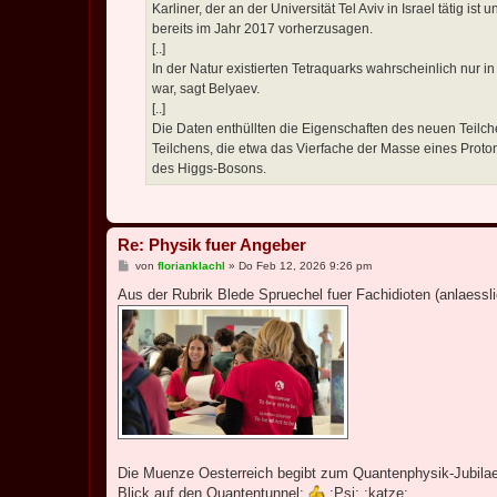
Karliner, der an der Universität Tel Aviv in Israel tätig 
bereits im Jahr 2017 vorherzusagen.
[..]
In der Natur existierten Tetraquarks wahrscheinlich nur
war, sagt Belyaev.
[..]
Die Daten enthüllten die Eigenschaften des neuen Teilche
Teilchens, die etwa das Vierfache der Masse eines Protons
des Higgs-Bosons.
Re: Physik fuer Angeber
B
von
florianklachl
»
Do Feb 12, 2026 9:26 pm
e
i
Aus der Rubrik Blede Spruechel fuer Fachidioten (anlaessl
t
r
a
g
Die Muenze Oesterreich begibt zum Quantenphysik-Jubilae
Blick auf den Quantentunnel:
:Psi: :katze: