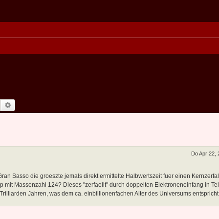
Suche
Erweiterte Suche
Do Apr 22,
n Sasso die groeszte jemals direkt ermittelte Halbwertszeit fuer einen Kernzerfa
op mit Massenzahl 124? Dieses "zerfaellt" durch doppelten Elektroneneinfang in Tell
 Trilliarden Jahren, was dem ca. einbillionenfachen Alter des Universums entspricht