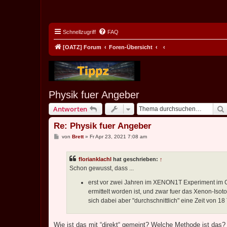
Schnellzugriff
FAQ
[OATZ] Forum
Foren-Übersicht
Physik fuer Angeber
Antworten
Re: Physik fuer Angeber
B
von
Brett
»
Fr Apr 23, 2021 7:08 am
e
i
t
florianklachl
hat geschrieben:
↑
r
a
Schon gewusst, dass ...
g
erst vor zwei Jahren im XENON1T Experiment im Gra
ermittelt worden ist, und zwar fuer das Xenon-Isot
sich dabei aber "durchschnittlich" eine Zeit von 18
Wie ist das mit “direkt“ gemeint? Welche Methode ist das?