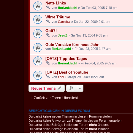
Nette Links
von
florianklachl
» Do Feb 03, 2005 7:48 pm
Wirre Träume
von
Cannibal
» Do Jan 22, 2009 2:01 pm
Gott?!
von
JesuZ
» Sa Nov 13, 2004 9:05 pm
Gute Vorsätze fürs neue Jahr
von
florianklachl
» Fr Dez 23, 2005 1:47 am
[OATZ] Tipp des Tages
von
florianklachl
» Fr Feb 04, 2005 9:05 am
[OATZ] Best of Youtube
von
zobi
» Mi Apr 29, 2009 10:21 am
Neues Thema
Zurück zur Foren-Übersicht
BERECHTIGUNGEN IN DIESEM FORUM
Du darfst
keine
neuen Themen in diesem Forum erstellen.
Du darfst
keine
Antworten zu Themen in diesem Forum erstellen.
Du darfst deine Beiträge in diesem Forum
nicht
ändern.
Du darfst deine Beiträge in diesem Forum
nicht
löschen.
Du darfst
keine
Dateianhänge in diesem Forum erstellen.