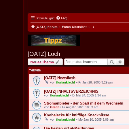
Schnellzugriff
FAQ
[OATZ] Forum
Foren-Übersicht
[OATZ] Loch
Suche
Erw
Neues Thema
THEMEN
[OATZ] Newsflash
von
florianklachl
» Fr Jan 28, 2005 3:29 pm
[OATZ] INHALTSVERZEICHNIS
von
florianklachl
» Di Mai 24, 2005 1:34 am
Stromanbieter - der Spaß mit dem Wechseln
von
Grent
» Fr Aug 07, 2026 10:53 am
Knobelecke für knifflige Knacknüsse
von
florianklachl
» Mo Jan 10, 2005 3:06 am
Die besten orf.at-Meldungen