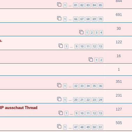
844
1
81
82
83
84
85
…
691
1
66
67
68
69
70
…
30
1
2
3
4
s.
122
1
9
10
11
12
13
…
16
1
2
1
351
1
32
33
34
35
36
…
231
1
20
21
22
23
24
…
VIP ausschaut Thread
127
1
9
10
11
12
13
…
505
1
47
48
49
50
51
…