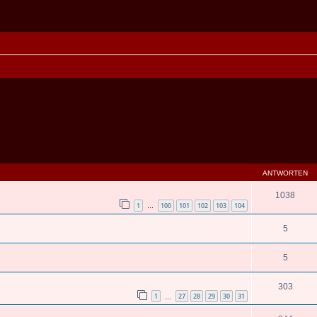
eiterte Suche
ANTWORTEN
1038
1
100
101
102
103
104
…
5
5
303
1
27
28
29
30
31
…