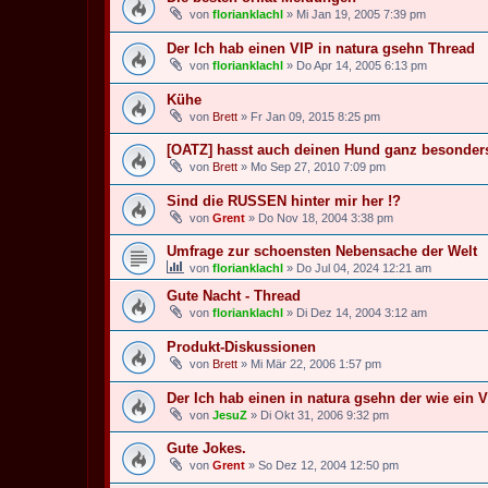
von
florianklachl
» Mi Jan 19, 2005 7:39 pm
Der Ich hab einen VIP in natura gsehn Thread
von
florianklachl
» Do Apr 14, 2005 6:13 pm
Kühe
von
Brett
» Fr Jan 09, 2015 8:25 pm
[OATZ] hasst auch deinen Hund ganz besonder
von
Brett
» Mo Sep 27, 2010 7:09 pm
Sind die RUSSEN hinter mir her !?
von
Grent
» Do Nov 18, 2004 3:38 pm
Umfrage zur schoensten Nebensache der Welt
von
florianklachl
» Do Jul 04, 2024 12:21 am
Gute Nacht - Thread
von
florianklachl
» Di Dez 14, 2004 3:12 am
Produkt-Diskussionen
von
Brett
» Mi Mär 22, 2006 1:57 pm
Der Ich hab einen in natura gsehn der wie ein 
von
JesuZ
» Di Okt 31, 2006 9:32 pm
Gute Jokes.
von
Grent
» So Dez 12, 2004 12:50 pm