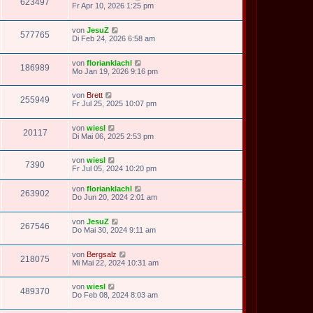
623497
Fr Apr 10, 2026 1:25 pm
von
JesuZ
577765
Di Feb 24, 2026 6:58 am
von
florianklachl
186989
Mo Jan 19, 2026 9:16 pm
von
Brett
255949
Fr Jul 25, 2025 10:07 pm
von
wiesl
20117
Di Mai 06, 2025 2:53 pm
von
wiesl
7390
Fr Jul 05, 2024 10:20 pm
von
florianklachl
263902
Do Jun 20, 2024 2:01 am
von
JesuZ
267546
Do Mai 30, 2024 9:11 am
von
Bergsalz
218075
Mi Mai 22, 2024 10:31 am
von
wiesl
489370
Do Feb 08, 2024 8:03 am