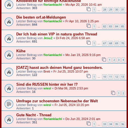
Knobelecke für knifflige Knacknüsse
Letzter Beitrag von
florianklachl
«
Mo Apr 20, 2026 10:41 am
Antworten:
303
1
28
29
30
31
…
Die besten orf.at-Meldungen
Letzter Beitrag von
florianklachl
«
Fr Apr 10, 2026 1:25 pm
Antworten:
844
1
82
83
84
85
…
Der Ich hab einen VIP in natura gsehn Thread
Letzter Beitrag von
JesuZ
«
Di Feb 24, 2026 6:58 am
Antworten:
691
1
67
68
69
70
…
Kühe
Letzter Beitrag von
florianklachl
«
Mo Jan 19, 2026 9:16 pm
Antworten:
30
1
2
3
4
[OATZ] hasst auch deinen Hund ganz besonders.
Letzter Beitrag von
Brett
«
Fr Jul 25, 2025 10:07 pm
Antworten:
122
1
10
11
12
13
…
Sind die RUSSEN hinter mir her !?
Letzter Beitrag von
wiesl
«
Di Mai 06, 2025 2:53 pm
Antworten:
16
1
2
Umfrage zur schoensten Nebensache der Welt
Letzter Beitrag von
wiesl
«
Fr Jul 05, 2024 10:20 pm
Antworten:
1
Gute Nacht - Thread
Letzter Beitrag von
florianklachl
«
Do Jun 20, 2024 2:01 am
Antworten:
351
1
33
34
35
36
…