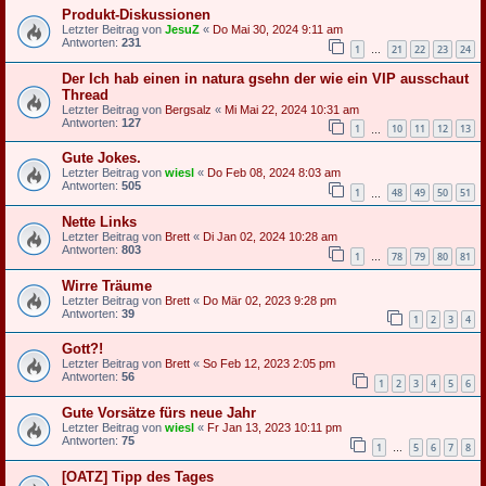
Produkt-Diskussionen
Letzter Beitrag von
JesuZ
«
Do Mai 30, 2024 9:11 am
Antworten:
231
1
21
22
23
24
…
Der Ich hab einen in natura gsehn der wie ein VIP ausschaut
Thread
Letzter Beitrag von
Bergsalz
«
Mi Mai 22, 2024 10:31 am
Antworten:
127
1
10
11
12
13
…
Gute Jokes.
Letzter Beitrag von
wiesl
«
Do Feb 08, 2024 8:03 am
Antworten:
505
1
48
49
50
51
…
Nette Links
Letzter Beitrag von
Brett
«
Di Jan 02, 2024 10:28 am
Antworten:
803
1
78
79
80
81
…
Wirre Träume
Letzter Beitrag von
Brett
«
Do Mär 02, 2023 9:28 pm
Antworten:
39
1
2
3
4
Gott?!
Letzter Beitrag von
Brett
«
So Feb 12, 2023 2:05 pm
Antworten:
56
1
2
3
4
5
6
Gute Vorsätze fürs neue Jahr
Letzter Beitrag von
wiesl
«
Fr Jan 13, 2023 10:11 pm
Antworten:
75
1
5
6
7
8
…
[OATZ] Tipp des Tages