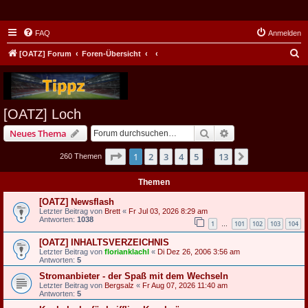
FAQ
Anmelden
S
[OATZ] Forum
Foren-Übersicht
u
c
h
[OATZ] Loch
e
Suche
Erweiterte Suche
Neues Thema
Seite
1
von
13
1
2
3
4
5
13
Nächste
260 Themen
…
Themen
[OATZ] Newsflash
Letzter Beitrag von
Brett
«
Fr Jul 03, 2026 8:29 am
Antworten:
1038
1
101
102
103
104
…
[OATZ] INHALTSVERZEICHNIS
Letzter Beitrag von
florianklachl
«
Di Dez 26, 2006 3:56 am
Antworten:
5
Stromanbieter - der Spaß mit dem Wechseln
Letzter Beitrag von
Bergsalz
«
Fr Aug 07, 2026 11:40 am
Antworten:
5