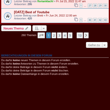
Letzter Beitrag von
florianklachl
«
Fr Jul 15, 2022 11:47 am
Antworten:
295
1
27
28
29
30
…
[OATZ] Best of Youtube
Letzter Beitrag von
Brett
«
Fr Jun 24, 2022 12:00 am
Antworten:
420
1
40
41
42
43
…
Neues Thema
Seite
1
von
13
1
2
3
4
5
13
Nächste
260 Themen
…
Gehe zu
BERECHTIGUNGEN IN DIESEM FORUM
Du darfst
keine
neuen Themen in diesem Forum erstellen.
Du darfst
keine
Antworten zu Themen in diesem Forum erstellen.
Du darfst deine Beiträge in diesem Forum
nicht
ändern.
Du darfst deine Beiträge in diesem Forum
nicht
löschen.
Du darfst
keine
Dateianhänge in diesem Forum erstellen.