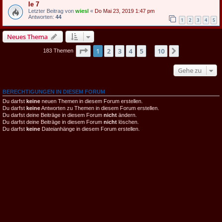
Ie 7
Letzter Beitrag von
wiesl
«
Do Mai 23, 2019 1:47 pm
Antworten:
44
1
2
3
4
5
Neues Thema
Seite
1
von
10
1
2
3
4
5
10
Nächste
183 Themen
…
Gehe zu
BERECHTIGUNGEN IN DIESEM FORUM
Du darfst
keine
neuen Themen in diesem Forum erstellen.
Du darfst
keine
Antworten zu Themen in diesem Forum erstellen.
Du darfst deine Beiträge in diesem Forum
nicht
ändern.
Du darfst deine Beiträge in diesem Forum
nicht
löschen.
Du darfst
keine
Dateianhänge in diesem Forum erstellen.