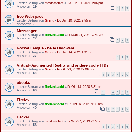
Letzter Beitrag von
mastastefant
«
Do Jun 10, 2021 7:04 pm
Antworten:
29
1
2
3
free Webspace
Letzter Beitrag von
Grent
«
Do Jun 10, 2021 9:55 am
Antworten:
7
Messenger
Letzter Beitrag von
florianklachl
«
Do Jan 21, 2021 3:59 am
Antworten:
27
1
2
3
Rocket League - neue Hardware
Letzter Beitrag von
Grent
«
Do Jan 14, 2021 1:31 pm
Antworten:
27
1
2
3
Virtual+Augmented Reality und andere coole HIDs
Letzter Beitrag von
Grent
«
Fr Okt 23, 2020 12:06 pm
Antworten:
54
1
2
3
4
5
6
ebooks
Letzter Beitrag von
florianklachl
«
Di Okt 13, 2020 3:31 pm
Antworten:
60
1
4
5
6
7
…
Firefox
Letzter Beitrag von
florianklachl
«
Fr Okt 04, 2019 9:56 am
Antworten:
40
1
2
3
4
5
Hacker
Letzter Beitrag von
mastastefant
«
Fr Sep 27, 2019 7:35 pm
Antworten:
53
1
2
3
4
5
6