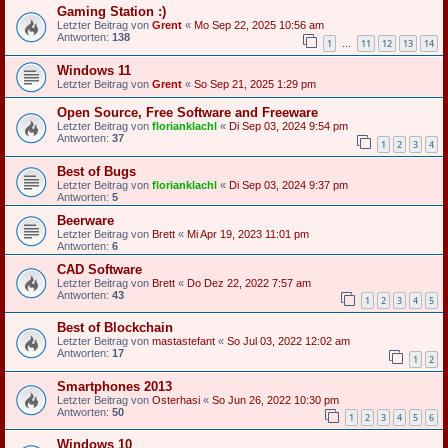
Gaming Station :)
Letzter Beitrag von
Grent
«
Mo Sep 22, 2025 10:56 am
Antworten:
138
1
11
12
13
14
…
Windows 11
Letzter Beitrag von
Grent
«
So Sep 21, 2025 1:29 pm
Open Source, Free Software and Freeware
Letzter Beitrag von
florianklachl
«
Di Sep 03, 2024 9:54 pm
Antworten:
37
1
2
3
4
Best of Bugs
Letzter Beitrag von
florianklachl
«
Di Sep 03, 2024 9:37 pm
Antworten:
5
Beerware
Letzter Beitrag von
Brett
«
Mi Apr 19, 2023 11:01 pm
Antworten:
6
CAD Software
Letzter Beitrag von
Brett
«
Do Dez 22, 2022 7:57 am
Antworten:
43
1
2
3
4
5
Best of Blockchain
Letzter Beitrag von
mastastefant
«
So Jul 03, 2022 12:02 am
Antworten:
17
1
2
Smartphones 2013
Letzter Beitrag von
Osterhasi
«
So Jun 26, 2022 10:30 pm
Antworten:
50
1
2
3
4
5
6
Windows 10