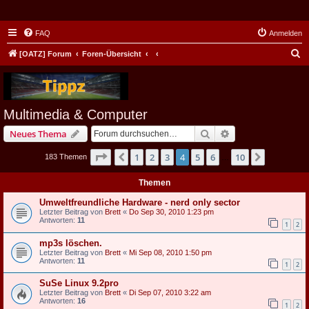
FAQ
Anmelden
S
[OATZ] Forum
Foren-Übersicht
u
c
h
Multimedia & Computer
e
Suche
Erweiterte Suche
Neues Thema
Seite
4
von
10
1
2
3
4
5
6
10
Vorherige
Nächste
183 Themen
…
Themen
Umweltfreundliche Hardware - nerd only sector
Letzter Beitrag von
Brett
«
Do Sep 30, 2010 1:23 pm
Antworten:
11
1
2
mp3s löschen.
Letzter Beitrag von
Brett
«
Mi Sep 08, 2010 1:50 pm
Antworten:
11
1
2
SuSe Linux 9.2pro
Letzter Beitrag von
Brett
«
Di Sep 07, 2010 3:22 am
Antworten:
16
1
2