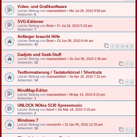
Video- und Grafiksoftware
Letzter Beitrag von
mastastefant
«
Mo Jul 26, 2010 9:56 pm
Antworten:
6
SVG-Editoren
Letzter Beitrag von
Brett
«
Fr Jul 16, 2010 5:10 pm
Antworten:
7
Anfänger braucht Hilfe
Letzter Beitrag von
Brett
«
Di Jun 08, 2010 8:44 am
Antworten:
41
1
2
3
4
5
Gadjets und Geek-Stuff
Letzter Beitrag von
mastastefant
«
So Jun 06, 2010 2:36 pm
Antworten:
15
1
2
Textformatierung / Tastaturkürzel / Shortcuts
Letzter Beitrag von
mastastefant
«
So Apr 18, 2010 7:10 pm
Antworten:
14
1
2
MindMap-Editor
Letzter Beitrag von
mastastefant
«
Mi Apr 14, 2010 8:14 pm
Antworten:
1
UNLOCK NOkia 5130 Xpressmusic
Letzter Beitrag von
feivel
«
Do Mär 18, 2010 3:19 pm
Antworten:
2
Windows 7
Letzter Beitrag von
version4x
«
Di Jan 05, 2010 12:25 pm
Antworten:
16
1
2