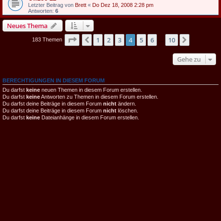
Letzter Beitrag von
Brett
«
Do Dez 18, 2008 2:28 pm
Antworten:
6
Neues Thema
Seite
4
von
10
1
2
3
4
5
6
10
Vorherige
Nächste
183 Themen
…
Gehe zu
BERECHTIGUNGEN IN DIESEM FORUM
Du darfst
keine
neuen Themen in diesem Forum erstellen.
Du darfst
keine
Antworten zu Themen in diesem Forum erstellen.
Du darfst deine Beiträge in diesem Forum
nicht
ändern.
Du darfst deine Beiträge in diesem Forum
nicht
löschen.
Du darfst
keine
Dateianhänge in diesem Forum erstellen.