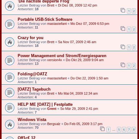
'Die nächste depperte Frog'
Letzter Beitrag von
Brett
«
Di Dez 08, 2009 12:42 pm
Antworten:
18
1
2
Portable USB-Stick Software
Letzter Beitrag von
mastastefant
«
Mo Dez 07, 2009 6:53 pm
Antworten:
11
1
2
Crazy for you
Letzter Beitrag von
Brett
«
Sa Nov 07, 2009 2:46 am
Antworten:
18
1
2
Power Management und Strom/Energiesparen
Letzter Beitrag von
version4x
«
Do Okt 29, 2009 9:04 am
Antworten:
13
1
2
Folding@OATZ
Letzter Beitrag von
mastastefant
«
Do Okt 22, 2009 1:50 am
Antworten:
1
[OATZ] Tagebuch
Letzter Beitrag von
Brett
«
Mo Mai 04, 2009 12:34 am
Antworten:
4
HELP ME [OATZ] | Festplatte
Letzter Beitrag von
Grent
«
So Mär 29, 2009 2:41 pm
Antworten:
7
Windows Vista
Letzter Beitrag von
Bergsalz
«
Do Feb 05, 2009 3:17 pm
Antworten:
70
1
5
6
7
8
…
Off1c€ 12