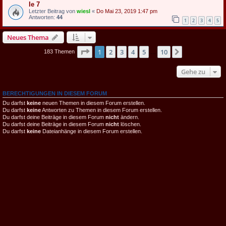
Ie 7
Letzter Beitrag von
wiesl
«
Do Mai 23, 2019 1:47 pm
Antworten:
44
1
2
3
4
5
Neues Thema
Seite
1
von
10
1
2
3
4
5
10
Nächste
183 Themen
…
Gehe zu
BERECHTIGUNGEN IN DIESEM FORUM
Du darfst
keine
neuen Themen in diesem Forum erstellen.
Du darfst
keine
Antworten zu Themen in diesem Forum erstellen.
Du darfst deine Beiträge in diesem Forum
nicht
ändern.
Du darfst deine Beiträge in diesem Forum
nicht
löschen.
Du darfst
keine
Dateianhänge in diesem Forum erstellen.