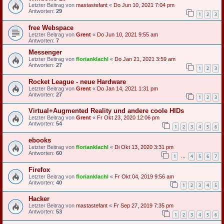
Letzter Beitrag von
mastastefant
«
Do Jun 10, 2021 7:04 pm
Antworten:
29
1
2
3
free Webspace
Letzter Beitrag von
Grent
«
Do Jun 10, 2021 9:55 am
Antworten:
7
Messenger
Letzter Beitrag von
florianklachl
«
Do Jan 21, 2021 3:59 am
Antworten:
27
1
2
3
Rocket League - neue Hardware
Letzter Beitrag von
Grent
«
Do Jan 14, 2021 1:31 pm
Antworten:
27
1
2
3
Virtual+Augmented Reality und andere coole HIDs
Letzter Beitrag von
Grent
«
Fr Okt 23, 2020 12:06 pm
Antworten:
54
1
2
3
4
5
6
ebooks
Letzter Beitrag von
florianklachl
«
Di Okt 13, 2020 3:31 pm
Antworten:
60
1
4
5
6
7
…
Firefox
Letzter Beitrag von
florianklachl
«
Fr Okt 04, 2019 9:56 am
Antworten:
40
1
2
3
4
5
Hacker
Letzter Beitrag von
mastastefant
«
Fr Sep 27, 2019 7:35 pm
Antworten:
53
1
2
3
4
5
6