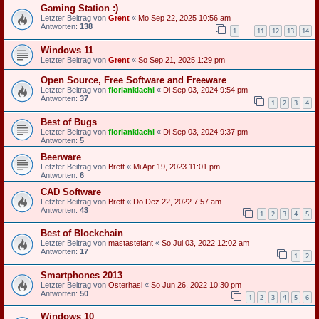
Gaming Station :)
Letzter Beitrag von
Grent
«
Mo Sep 22, 2025 10:56 am
Antworten:
138
1
11
12
13
14
…
Windows 11
Letzter Beitrag von
Grent
«
So Sep 21, 2025 1:29 pm
Open Source, Free Software and Freeware
Letzter Beitrag von
florianklachl
«
Di Sep 03, 2024 9:54 pm
Antworten:
37
1
2
3
4
Best of Bugs
Letzter Beitrag von
florianklachl
«
Di Sep 03, 2024 9:37 pm
Antworten:
5
Beerware
Letzter Beitrag von
Brett
«
Mi Apr 19, 2023 11:01 pm
Antworten:
6
CAD Software
Letzter Beitrag von
Brett
«
Do Dez 22, 2022 7:57 am
Antworten:
43
1
2
3
4
5
Best of Blockchain
Letzter Beitrag von
mastastefant
«
So Jul 03, 2022 12:02 am
Antworten:
17
1
2
Smartphones 2013
Letzter Beitrag von
Osterhasi
«
So Jun 26, 2022 10:30 pm
Antworten:
50
1
2
3
4
5
6
Windows 10