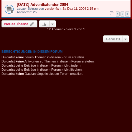
[OATZ] Adventkalender 2004
Letzter Beitrag von
version4x
«
Sa Dez 11, 2004 2:15 pm
Antworten:
25
1
2
3
Neues Thema
12 Themen • Seite
1
von
1
Gehe zu
BERECHTIGUNGEN IN DIESEM FORUM
Du darfst
keine
neuen Themen in diesem Forum erstellen.
Du darfst
keine
Antworten zu Themen in diesem Forum erstellen.
Du darfst deine Beiträge in diesem Forum
nicht
ändern.
Du darfst deine Beiträge in diesem Forum
nicht
löschen.
Du darfst
keine
Dateianhänge in diesem Forum erstellen.