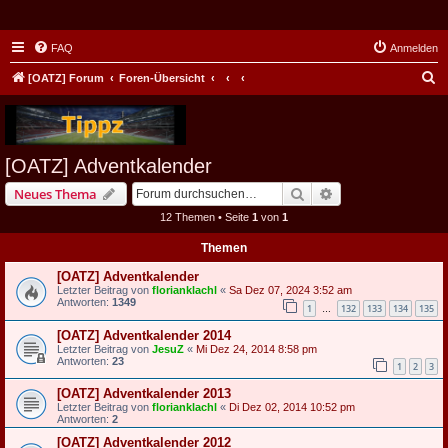
FAQ
Anmelden
S
[OATZ] Forum
Foren-Übersicht
u
c
h
[OATZ] Adventkalender
e
Suche
Erweiterte Suche
Neues Thema
12 Themen • Seite
1
von
1
Themen
[OATZ] Adventkalender
Letzter Beitrag von
florianklachl
«
Sa Dez 07, 2024 3:52 am
Antworten:
1349
1
132
133
134
135
…
[OATZ] Adventkalender 2014
Letzter Beitrag von
JesuZ
«
Mi Dez 24, 2014 8:58 pm
Antworten:
23
1
2
3
[OATZ] Adventkalender 2013
Letzter Beitrag von
florianklachl
«
Di Dez 02, 2014 10:52 pm
Antworten:
2
[OATZ] Adventkalender 2012