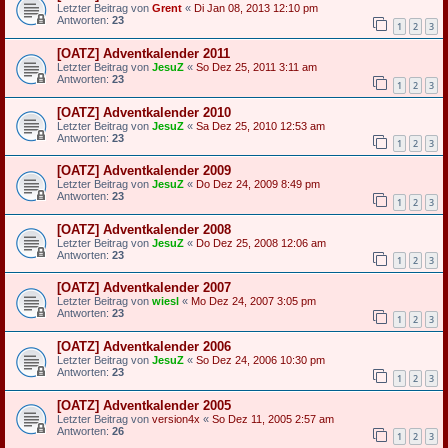
Letzter Beitrag von
Grent
«
Di Jan 08, 2013 12:10 pm
Antworten:
23
1
2
3
[OATZ] Adventkalender 2011
Letzter Beitrag von
JesuZ
«
So Dez 25, 2011 3:11 am
Antworten:
23
1
2
3
[OATZ] Adventkalender 2010
Letzter Beitrag von
JesuZ
«
Sa Dez 25, 2010 12:53 am
Antworten:
23
1
2
3
[OATZ] Adventkalender 2009
Letzter Beitrag von
JesuZ
«
Do Dez 24, 2009 8:49 pm
Antworten:
23
1
2
3
[OATZ] Adventkalender 2008
Letzter Beitrag von
JesuZ
«
Do Dez 25, 2008 12:06 am
Antworten:
23
1
2
3
[OATZ] Adventkalender 2007
Letzter Beitrag von
wiesl
«
Mo Dez 24, 2007 3:05 pm
Antworten:
23
1
2
3
[OATZ] Adventkalender 2006
Letzter Beitrag von
JesuZ
«
So Dez 24, 2006 10:30 pm
Antworten:
23
1
2
3
[OATZ] Adventkalender 2005
Letzter Beitrag von
version4x
«
So Dez 11, 2005 2:57 am
Antworten:
26
1
2
3