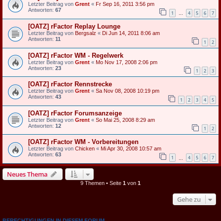
Letzter Beitrag von
Grent
«
Fr Sep 16, 2011 3:56 pm
Antworten:
67
1
4
5
6
7
…
[OATZ] rFactor Replay Lounge
Letzter Beitrag von
Bergsalz
«
Di Jun 14, 2011 8:06 am
Antworten:
11
1
2
[OATZ] rFactor WM - Regelwerk
Letzter Beitrag von
Grent
«
Mo Nov 17, 2008 2:06 pm
Antworten:
23
1
2
3
[OATZ] rFactor Rennstrecke
Letzter Beitrag von
Grent
«
Sa Nov 08, 2008 10:19 pm
Antworten:
43
1
2
3
4
5
[OATZ] rFactor Forumsanzeige
Letzter Beitrag von
Grent
«
So Mai 25, 2008 8:29 am
Antworten:
12
1
2
[OATZ] rFactor WM - Vorbereitungen
Letzter Beitrag von
Chicken
«
Mi Apr 30, 2008 10:57 am
Antworten:
63
1
4
5
6
7
…
Neues Thema
9 Themen • Seite
1
von
1
Gehe zu
BERECHTIGUNGEN IN DIESEM FORUM