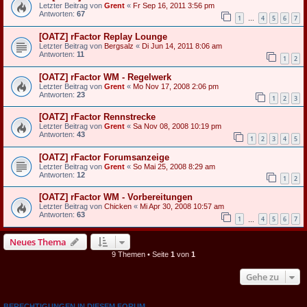
Letzter Beitrag von
Grent
«
Fr Sep 16, 2011 3:56 pm
Antworten:
67
1
4
5
6
7
…
[OATZ] rFactor Replay Lounge
Letzter Beitrag von
Bergsalz
«
Di Jun 14, 2011 8:06 am
Antworten:
11
1
2
[OATZ] rFactor WM - Regelwerk
Letzter Beitrag von
Grent
«
Mo Nov 17, 2008 2:06 pm
Antworten:
23
1
2
3
[OATZ] rFactor Rennstrecke
Letzter Beitrag von
Grent
«
Sa Nov 08, 2008 10:19 pm
Antworten:
43
1
2
3
4
5
[OATZ] rFactor Forumsanzeige
Letzter Beitrag von
Grent
«
So Mai 25, 2008 8:29 am
Antworten:
12
1
2
[OATZ] rFactor WM - Vorbereitungen
Letzter Beitrag von
Chicken
«
Mi Apr 30, 2008 10:57 am
Antworten:
63
1
4
5
6
7
…
Neues Thema
9 Themen • Seite
1
von
1
Gehe zu
BERECHTIGUNGEN IN DIESEM FORUM