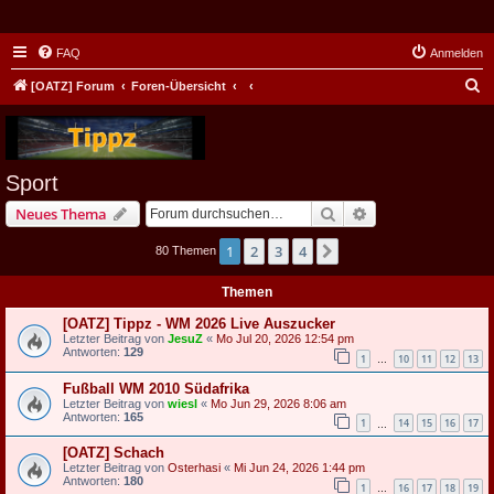
FAQ
Anmelden
S
[OATZ] Forum
Foren-Übersicht
u
c
h
Sport
e
Suche
Erweiterte Suche
Neues Thema
1
2
3
4
Nächste
80 Themen
Themen
[OATZ] Tippz - WM 2026 Live Auszucker
Letzter Beitrag von
JesuZ
«
Mo Jul 20, 2026 12:54 pm
Antworten:
129
1
10
11
12
13
…
Fußball WM 2010 Südafrika
Letzter Beitrag von
wiesl
«
Mo Jun 29, 2026 8:06 am
Antworten:
165
1
14
15
16
17
…
[OATZ] Schach
Letzter Beitrag von
Osterhasi
«
Mi Jun 24, 2026 1:44 pm
Antworten:
180
1
16
17
18
19
…