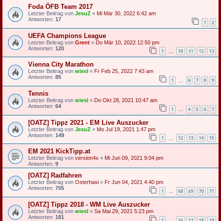
Foda ÖFB Team 2017
Letzter Beitrag von
JesuZ
«
Mi Mär 30, 2022 6:42 am
Antworten:
17
1
2
UEFA Champions League
Letzter Beitrag von
Grent
«
Do Mär 10, 2022 12:50 pm
Antworten:
120
1
10
11
12
13
…
Vienna City Marathon
Letzter Beitrag von
wiesl
«
Fr Feb 25, 2022 7:43 am
Antworten:
85
1
6
7
8
9
…
Tennis
Letzter Beitrag von
wiesl
«
Do Okt 28, 2021 10:47 am
Antworten:
64
1
4
5
6
7
…
[OATZ] Tippz 2021 - EM Live Auszucker
Letzter Beitrag von
JesuZ
«
Mo Jul 19, 2021 1:47 pm
Antworten:
149
1
12
13
14
15
…
EM 2021 KickTipp.at
Letzter Beitrag von
version4x
«
Mi Jun 09, 2021 9:04 pm
Antworten:
9
[OATZ] Radfahren
Letzter Beitrag von
Osterhasi
«
Fr Jun 04, 2021 4:40 pm
Antworten:
705
1
68
69
70
71
…
[OATZ] Tippz 2018 - WM Live Auszucker
Letzter Beitrag von
wiesl
«
Sa Mai 29, 2021 5:23 pm
Antworten:
181
1
16
17
18
19
…