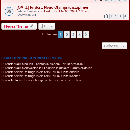
[OATZ] fordert: Neue Olympiadisziplinen
Letzter Beitrag von
Brett
«
Do Mai 06, 2021 7:48 am
Antworten:
34
1
2
3
4
Neues Thema
1
2
3
4
Nächste
80 Themen
Gehe zu
BERECHTIGUNGEN IN DIESEM FORUM
Du darfst
keine
neuen Themen in diesem Forum erstellen.
Du darfst
keine
Antworten zu Themen in diesem Forum erstellen.
Du darfst deine Beiträge in diesem Forum
nicht
ändern.
Du darfst deine Beiträge in diesem Forum
nicht
löschen.
Du darfst
keine
Dateianhänge in diesem Forum erstellen.