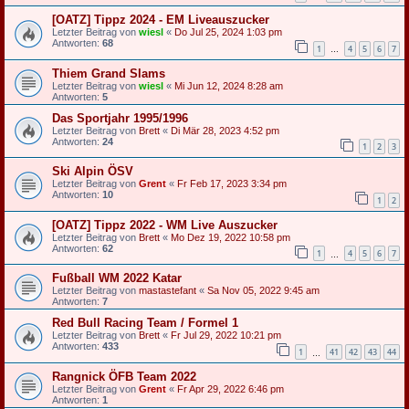
[OATZ] Tippz 2024 - EM Liveauszucker
Letzter Beitrag von
wiesl
«
Do Jul 25, 2024 1:03 pm
Antworten:
68
1
4
5
6
7
…
Thiem Grand Slams
Letzter Beitrag von
wiesl
«
Mi Jun 12, 2024 8:28 am
Antworten:
5
Das Sportjahr 1995/1996
Letzter Beitrag von
Brett
«
Di Mär 28, 2023 4:52 pm
Antworten:
24
1
2
3
Ski Alpin ÖSV
Letzter Beitrag von
Grent
«
Fr Feb 17, 2023 3:34 pm
Antworten:
10
1
2
[OATZ] Tippz 2022 - WM Live Auszucker
Letzter Beitrag von
Brett
«
Mo Dez 19, 2022 10:58 pm
Antworten:
62
1
4
5
6
7
…
Fußball WM 2022 Katar
Letzter Beitrag von
mastastefant
«
Sa Nov 05, 2022 9:45 am
Antworten:
7
Red Bull Racing Team / Formel 1
Letzter Beitrag von
Brett
«
Fr Jul 29, 2022 10:21 pm
Antworten:
433
1
41
42
43
44
…
Rangnick ÖFB Team 2022
Letzter Beitrag von
Grent
«
Fr Apr 29, 2022 6:46 pm
Antworten:
1