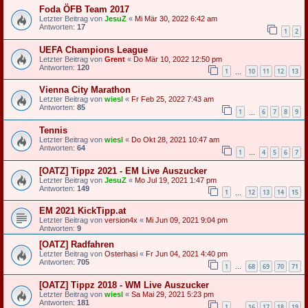
Foda ÖFB Team 2017
Letzter Beitrag von
JesuZ
«
Mi Mär 30, 2022 6:42 am
Antworten:
17
1
2
UEFA Champions League
Letzter Beitrag von
Grent
«
Do Mär 10, 2022 12:50 pm
Antworten:
120
1
10
11
12
13
…
Vienna City Marathon
Letzter Beitrag von
wiesl
«
Fr Feb 25, 2022 7:43 am
Antworten:
85
1
6
7
8
9
…
Tennis
Letzter Beitrag von
wiesl
«
Do Okt 28, 2021 10:47 am
Antworten:
64
1
4
5
6
7
…
[OATZ] Tippz 2021 - EM Live Auszucker
Letzter Beitrag von
JesuZ
«
Mo Jul 19, 2021 1:47 pm
Antworten:
149
1
12
13
14
15
…
EM 2021 KickTipp.at
Letzter Beitrag von
version4x
«
Mi Jun 09, 2021 9:04 pm
Antworten:
9
[OATZ] Radfahren
Letzter Beitrag von
Osterhasi
«
Fr Jun 04, 2021 4:40 pm
Antworten:
705
1
68
69
70
71
…
[OATZ] Tippz 2018 - WM Live Auszucker
Letzter Beitrag von
wiesl
«
Sa Mai 29, 2021 5:23 pm
Antworten:
181
1
16
17
18
19
…