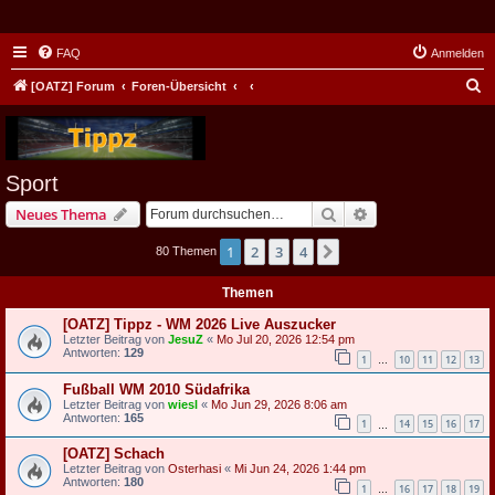
FAQ
Anmelden
S
[OATZ] Forum
Foren-Übersicht
u
c
h
Sport
e
Suche
Erweiterte Suche
Neues Thema
1
2
3
4
Nächste
80 Themen
Themen
[OATZ] Tippz - WM 2026 Live Auszucker
Letzter Beitrag von
JesuZ
«
Mo Jul 20, 2026 12:54 pm
Antworten:
129
1
10
11
12
13
…
Fußball WM 2010 Südafrika
Letzter Beitrag von
wiesl
«
Mo Jun 29, 2026 8:06 am
Antworten:
165
1
14
15
16
17
…
[OATZ] Schach
Letzter Beitrag von
Osterhasi
«
Mi Jun 24, 2026 1:44 pm
Antworten:
180
1
16
17
18
19
…