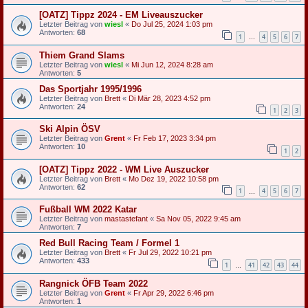
[OATZ] Tippz 2024 - EM Liveauszucker
Letzter Beitrag von
wiesl
«
Do Jul 25, 2024 1:03 pm
Antworten:
68
1
4
5
6
7
…
Thiem Grand Slams
Letzter Beitrag von
wiesl
«
Mi Jun 12, 2024 8:28 am
Antworten:
5
Das Sportjahr 1995/1996
Letzter Beitrag von
Brett
«
Di Mär 28, 2023 4:52 pm
Antworten:
24
1
2
3
Ski Alpin ÖSV
Letzter Beitrag von
Grent
«
Fr Feb 17, 2023 3:34 pm
Antworten:
10
1
2
[OATZ] Tippz 2022 - WM Live Auszucker
Letzter Beitrag von
Brett
«
Mo Dez 19, 2022 10:58 pm
Antworten:
62
1
4
5
6
7
…
Fußball WM 2022 Katar
Letzter Beitrag von
mastastefant
«
Sa Nov 05, 2022 9:45 am
Antworten:
7
Red Bull Racing Team / Formel 1
Letzter Beitrag von
Brett
«
Fr Jul 29, 2022 10:21 pm
Antworten:
433
1
41
42
43
44
…
Rangnick ÖFB Team 2022
Letzter Beitrag von
Grent
«
Fr Apr 29, 2022 6:46 pm
Antworten:
1