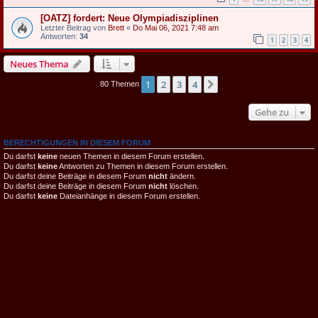
[OATZ] fordert: Neue Olympiadisziplinen
Letzter Beitrag von
Brett
«
Do Mai 06, 2021 7:48 am
Antworten:
34
1
2
3
4
Neues Thema
1
2
3
4
Nächste
80 Themen
Gehe zu
BERECHTIGUNGEN IN DIESEM FORUM
Du darfst
keine
neuen Themen in diesem Forum erstellen.
Du darfst
keine
Antworten zu Themen in diesem Forum erstellen.
Du darfst deine Beiträge in diesem Forum
nicht
ändern.
Du darfst deine Beiträge in diesem Forum
nicht
löschen.
Du darfst
keine
Dateianhänge in diesem Forum erstellen.