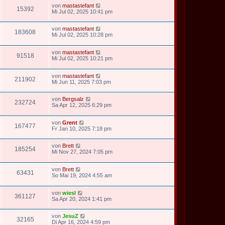
von
mastastefant
15392
Mi Jul 02, 2025 10:41 pm
von
mastastefant
183608
Mi Jul 02, 2025 10:28 pm
von
mastastefant
91518
Mi Jul 02, 2025 10:21 pm
von
mastastefant
211902
Mi Jun 11, 2025 7:03 pm
von
Bergsalz
232724
Sa Apr 12, 2025 6:29 pm
von
Grent
167477
Fr Jan 10, 2025 7:18 pm
von
Brett
185254
Mi Nov 27, 2024 7:05 pm
von
Brett
63431
So Mai 19, 2024 4:55 am
von
wiesl
361127
Sa Apr 20, 2024 1:41 pm
von
JesuZ
32165
Di Apr 16, 2024 4:59 pm