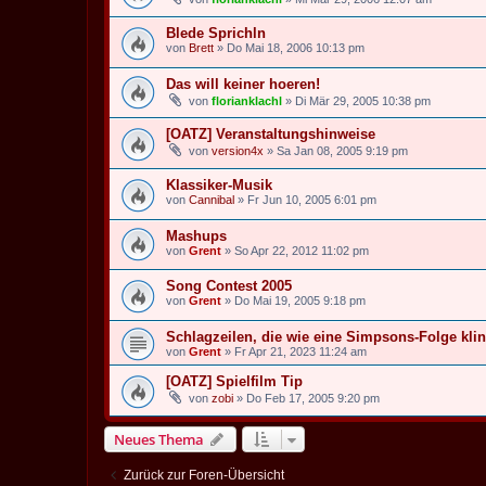
Blede Sprichln
von
Brett
» Do Mai 18, 2006 10:13 pm
Das will keiner hoeren!
von
florianklachl
» Di Mär 29, 2005 10:38 pm
[OATZ] Veranstaltungshinweise
von
version4x
» Sa Jan 08, 2005 9:19 pm
Klassiker-Musik
von
Cannibal
» Fr Jun 10, 2005 6:01 pm
Mashups
von
Grent
» So Apr 22, 2012 11:02 pm
Song Contest 2005
von
Grent
» Do Mai 19, 2005 9:18 pm
Schlagzeilen, die wie eine Simpsons-Folge kli
von
Grent
» Fr Apr 21, 2023 11:24 am
[OATZ] Spielfilm Tip
von
zobi
» Do Feb 17, 2005 9:20 pm
Neues Thema
Zurück zur Foren-Übersicht