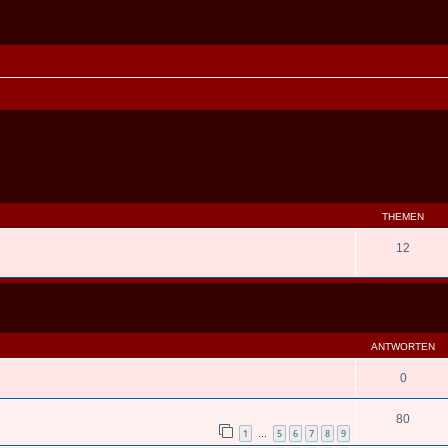
THEMEN
12
eiterte Suche
ANTWORTEN
0
80
1
5
6
7
8
9
…