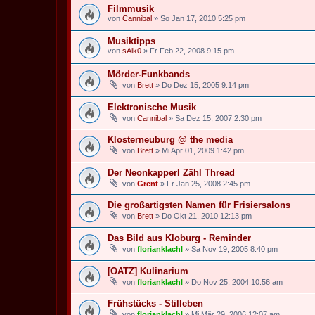
Filmmusik
von
Cannibal
» So Jan 17, 2010 5:25 pm
Musiktipps
von
sAik0
» Fr Feb 22, 2008 9:15 pm
Mörder-Funkbands
von
Brett
» Do Dez 15, 2005 9:14 pm
Elektronische Musik
von
Cannibal
» Sa Dez 15, 2007 2:30 pm
Klosterneuburg @ the media
von
Brett
» Mi Apr 01, 2009 1:42 pm
Der Neonkapperl Zähl Thread
von
Grent
» Fr Jan 25, 2008 2:45 pm
Die großartigsten Namen für Frisiersalons
von
Brett
» Do Okt 21, 2010 12:13 pm
Das Bild aus Kloburg - Reminder
von
florianklachl
» Sa Nov 19, 2005 8:40 pm
[OATZ] Kulinarium
von
florianklachl
» Do Nov 25, 2004 10:56 am
Frühstücks - Stilleben
von
florianklachl
» Mi Mär 29, 2006 12:07 am