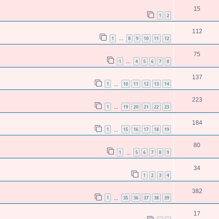
15
1
2
112
1
8
9
10
11
12
…
75
1
4
5
6
7
8
…
137
1
10
11
12
13
14
…
223
1
19
20
21
22
23
…
184
1
15
16
17
18
19
…
80
1
5
6
7
8
9
…
34
1
2
3
4
382
1
35
36
37
38
39
…
17