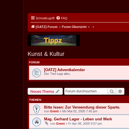
Schnellzugriff
FAQ
[OATZ] Forum
Foren-Übersicht
Kunst & Kultur
FORUM
[OATZ] Adventkalender
Der Titel sagt alles.
Suche
Erw
Neues Thema
THEMEN
Bitte lesen: Zur Verwendung dieser Sparte.
von
Grent
» Mo Mai 02, 2005 7:45 pm
Mag. Gerhard Lager - Leben und Werk
von
Grent
» Fr Apr 08, 2005 9:57 pm