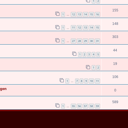
1
2
155
1
12
13
14
15
16
…
148
1
11
12
13
14
15
…
303
1
27
28
29
30
31
…
44
1
2
3
4
5
19
1
2
106
1
7
8
9
10
11
…
ngen
0
589
1
55
56
57
58
59
…