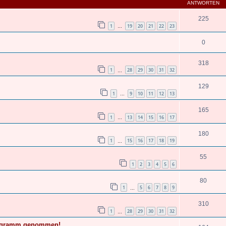
ANTWORTEN
225
1
19
20
21
22
23
…
0
318
1
28
29
30
31
32
…
129
1
9
10
11
12
13
…
165
1
13
14
15
16
17
…
180
1
15
16
17
18
19
…
55
1
2
3
4
5
6
80
1
5
6
7
8
9
…
310
1
28
29
30
31
32
…
rogramm genommen!