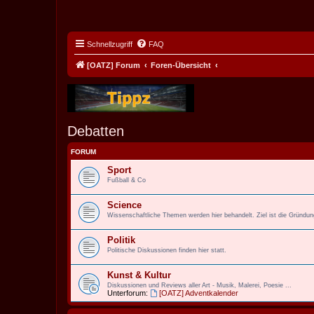
Schnellzugriff
FAQ
[OATZ] Forum
Foren-Übersicht
Debatten
FORUM
Sport
Fußball & Co
Science
Wissenschaftliche Themen werden hier behandelt. Ziel ist die Gründu
Politik
Politische Diskussionen finden hier statt.
Kunst & Kultur
Diskussionen und Reviews aller Art - Musik, Malerei, Poesie ...
Unterforum:
[OATZ] Adventkalender