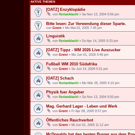
AKTIVE THEMEN
[OATZ] Enzyklopädie
von
florianklachl
» Sa Nov 13, 2004 9:56 pm
Bitte lesen: Zur Verwendung dieser Sparte.
von
Grent
» Mo Mai 02, 2005 7:45 pm
Linguistik
von
florianklachl
» Do Apr 14, 2005 9:33 pm
[OATZ] Tippz - WM 2026 Live Auszucker
von
Grent
» Mo Jun 01, 2026 4:46 pm
Fußball WM 2010 Südafrika
von
Grent
» So Jun 14, 2009 5:51 pm
[OATZ] Schach
von
florianklachl
» Mo Mär 28, 2005 4:10 pm
Physik fuer Angeber
von
florianklachl
» Sa Nov 13, 2004 9:50 pm
Mag. Gerhard Lager - Leben und Werk
von
Grent
» Fr Apr 08, 2005 9:57 pm
Öffentliches Rauchverbot
von
Grent
» Mi Jun 01, 2005 11:12 am
McDonalds hat den besten Burger aus dem P