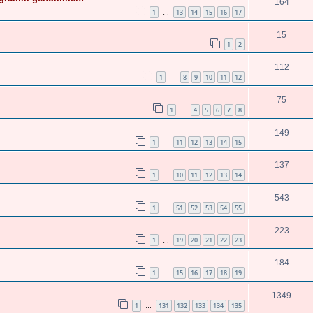
164
1
13
14
15
16
17
…
15
1
2
112
1
8
9
10
11
12
…
75
1
4
5
6
7
8
…
149
1
11
12
13
14
15
…
137
1
10
11
12
13
14
…
543
1
51
52
53
54
55
…
223
1
19
20
21
22
23
…
184
1
15
16
17
18
19
…
1349
1
131
132
133
134
135
…