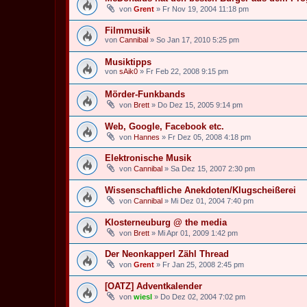
von
Grent
» Fr Nov 19, 2004 11:18 pm
Filmmusik
von
Cannibal
» So Jan 17, 2010 5:25 pm
Musiktipps
von
sAik0
» Fr Feb 22, 2008 9:15 pm
Mörder-Funkbands
von
Brett
» Do Dez 15, 2005 9:14 pm
Web, Google, Facebook etc.
von
Hannes
» Fr Dez 05, 2008 4:18 pm
Elektronische Musik
von
Cannibal
» Sa Dez 15, 2007 2:30 pm
Wissenschaftliche Anekdoten/Klugscheißerei
von
Cannibal
» Mi Dez 01, 2004 7:40 pm
Klosterneuburg @ the media
von
Brett
» Mi Apr 01, 2009 1:42 pm
Der Neonkapperl Zähl Thread
von
Grent
» Fr Jan 25, 2008 2:45 pm
[OATZ] Adventkalender
von
wiesl
» Do Dez 02, 2004 7:02 pm