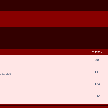
THEMEN
80
147
ng der OISS.
123
242