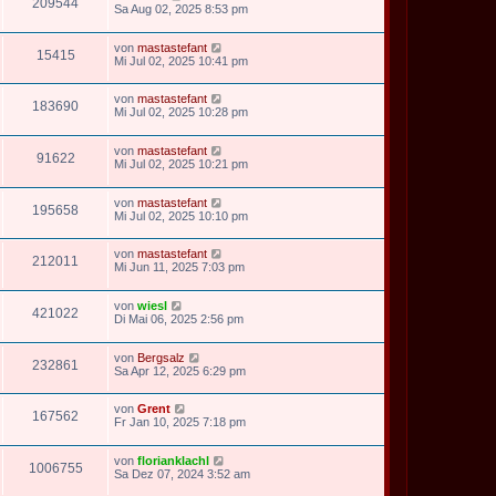
209544
Sa Aug 02, 2025 8:53 pm
von
mastastefant
15415
Mi Jul 02, 2025 10:41 pm
von
mastastefant
183690
Mi Jul 02, 2025 10:28 pm
von
mastastefant
91622
Mi Jul 02, 2025 10:21 pm
von
mastastefant
195658
Mi Jul 02, 2025 10:10 pm
von
mastastefant
212011
Mi Jun 11, 2025 7:03 pm
von
wiesl
421022
Di Mai 06, 2025 2:56 pm
von
Bergsalz
232861
Sa Apr 12, 2025 6:29 pm
von
Grent
167562
Fr Jan 10, 2025 7:18 pm
von
florianklachl
1006755
Sa Dez 07, 2024 3:52 am